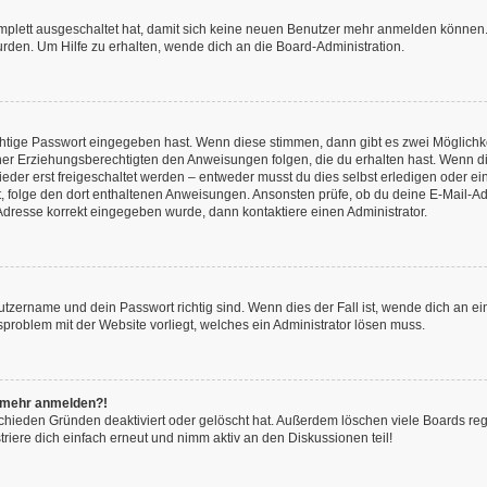
omplett ausgeschaltet hat, damit sich keine neuen Benutzer mehr anmelden können.
rden. Um Hilfe zu erhalten, wende dich an die Board-Administration.
chtige Passwort eingegeben hast. Wenn diese stimmen, dann gibt es zwei Möglich
iner Erziehungsberechtigten den Anweisungen folgen, die du erhalten hast. Wenn dies 
r erst freigeschaltet werden – entweder musst du dies selbst erledigen oder ein Ad
ast, folge den dort enthaltenen Anweisungen. Ansonsten prüfe, ob du deine E-Mail
l-Adresse korrekt eingegeben wurde, dann kontaktiere einen Administrator.
utzername und dein Passwort richtig sind. Wenn dies der Fall ist, wende dich an e
nsproblem mit der Website vorliegt, welches ein Administrator lösen muss.
ht mehr anmelden?!
chieden Gründen deaktiviert oder gelöscht hat. Außerdem löschen viele Boards rege
iere dich einfach erneut und nimm aktiv an den Diskussionen teil!