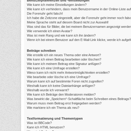
Benutzerpräferenzen und -einstellungen
Wie kann ich meine Einstellungen ändern?
Wie kann ich verhindern, dass mein Benutzername in der Online-Liste au
Die Forenuhr geht falsch!
Ich habe die Zeitzone eingestellt, aber die Forenuhr geht immer noch fals
Meine Sprache steht auf diesem Board nicht zur Auswahl!
Was sind das für Bilder, die bei meinem Benutzernamen angezeigt werde
Wie verwende ich einen Avatar?
Was ist mein Rang und wie kann ich ihn ändern?
Wenn ich bei einem Benutzer auf den E-Mail-Link klicke, werde ich aufge
Beiträge schreiben
Wie erstelle ich ein neues Thema oder eine Antwort?
Wie kann ich einen Beitrag bearbeiten oder löschen?
Wie kann ich meinem Beitrag eine Signatur anfügen?
Wie kann ich eine Umfrage erstellen?
Wieso kann ich nicht mehr Antwortmöglichkeiten erstellen?
Wie bearbeite oder lösche ich eine Umfrage?
Warum kann ich auf bestimmte Foren nicht zugreifen?
Weshalb kann ich keine Dateianhänge anfügen?
Weshalb wurde ich verwarnt?
Wie kann ich Beiträge den Moderatoren melden?
Was bewirkt die „Speichern“-Schaltfläche beim Schreiben eines Beitrags?
Warum muss mein Beitrag erst freigegeben werden?
Wie markiere ich ein Thema als neu?
Textformatierung und Thementypen
Was ist BBCode?
Kann ich HTML benutzen?