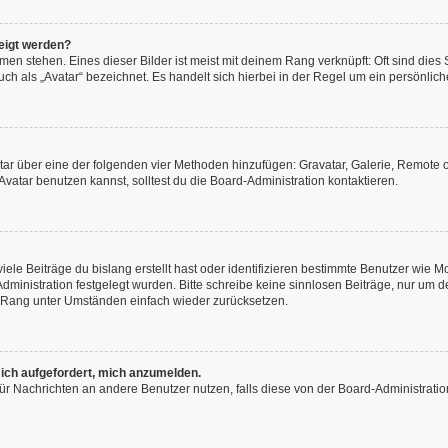
eigt werden?
en stehen. Eines dieser Bilder ist meist mit deinem Rang verknüpft: Oft sind dies
h als „Avatar“ bezeichnet. Es handelt sich hierbei in der Regel um ein persönliche
vatar über eine der folgenden vier Methoden hinzufügen: Gravatar, Galerie, Remot
atar benutzen kannst, solltest du die Board-Administration kontaktieren.
ele Beiträge du bislang erstellt hast oder identifizieren bestimmte Benutzer wie
-Administration festgelegt wurden. Bitte schreibe keine sinnlosen Beiträge, nur u
n Rang unter Umständen einfach wieder zurücksetzen.
 ich aufgefordert, mich anzumelden.
n für Nachrichten an andere Benutzer nutzen, falls diese von der Board-Administra