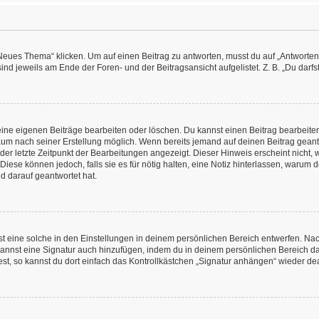
es Thema“ klicken. Um auf einen Beitrag zu antworten, musst du auf „Antworten“ kl
nd jeweils am Ende der Foren- und der Beitragsansicht aufgelistet. Z. B. „Du darfs
deine eigenen Beiträge bearbeiten oder löschen. Du kannst einen Beitrag bearbeit
itraum nach seiner Erstellung möglich. Wenn bereits jemand auf deinen Beitrag geant
 der letzte Zeitpunkt der Bearbeitungen angezeigt. Dieser Hinweis erscheint nicht
Diese können jedoch, falls sie es für nötig halten, eine Notiz hinterlassen, warum 
d darauf geantwortet hat.
 eine solche in den Einstellungen in deinem persönlichen Bereich entwerfen. Nachd
kannst eine Signatur auch hinzufügen, indem du in deinem persönlichen Bereich d
t, so kannst du dort einfach das Kontrollkästchen „Signatur anhängen“ wieder dea