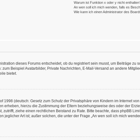
Warum ist Funktion x oder y nicht enthalten
An wen soll ich mich wenden, falls es Besc
Wie kann ich einen Administrator des Board
ration dieses Forums entscheidet, ob du registriert sein musst, um Beiträge zu schre
: zum Beispiel Avatarbilder, Private Nachrichten, E-Mail-Versand an andere Mitglied
ile bietet.
f 1998 (deutsch: Gesetz zum Schutz der Privatsphäre von Kindern im Internet von 
en erheben, hierzu die Zustimmung der Eltern beziehungsweise des oder der Erzieh
st, zutrifft, ziehe einen rechtlichen Beistand zu Rate. Bitte beachte, dass phpBB L
n jeglicher Art ist; außer solchen, die unter der Frage „An wen soll ich mich wend