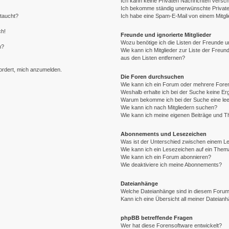
Ich kann keine Privaten Nachrichten versch
Ich bekomme ständig unerwünschte Private
ftaucht?
Ich habe eine Spam-E-Mail von einem Mitgli
ch!
Freunde und ignorierte Mitglieder
Wozu benötige ich die Listen der Freunde un
n?
Wie kann ich Mitglieder zur Liste der Freund
aus den Listen entfernen?
fordert, mich anzumelden.
Die Foren durchsuchen
Wie kann ich ein Forum oder mehrere For
Weshalb erhalte ich bei der Suche keine E
Warum bekomme ich bei der Suche eine lee
Wie kann ich nach Mitgliedern suchen?
Wie kann ich meine eigenen Beiträge und 
Abonnements und Lesezeichen
Was ist der Unterschied zwischen einem 
Wie kann ich ein Lesezeichen auf ein The
Wie kann ich ein Forum abonnieren?
Wie deaktiviere ich meine Abonnements?
Dateianhänge
Welche Dateianhänge sind in diesem Forum
Kann ich eine Übersicht all meiner Dateian
phpBB betreffende Fragen
Wer hat diese Forensoftware entwickelt?