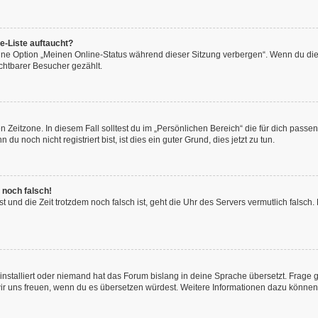
e-Liste auftaucht?
eine Option „Meinen Online-Status während dieser Sitzung verbergen“. Wenn du die
chtbarer Besucher gezählt.
 Zeitzone. In diesem Fall solltest du im „Persönlichen Bereich“ die für dich passend
 noch nicht registriert bist, ist dies ein guter Grund, dies jetzt zu tun.
 noch falsch!
hast und die Zeit trotzdem noch falsch ist, geht die Uhr des Servers vermutlich fals
installiert oder niemand hat das Forum bislang in deine Sprache übersetzt. Frage 
en wir uns freuen, wenn du es übersetzen würdest. Weitere Informationen dazu könne