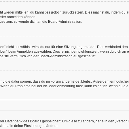
icht wieder mitteilen, du kannst es jedoch zurücksetzen. Dies machst du, indem du
wieder anmelden können.
kzusetzen, so wende dich an die Board-Administration.
“ nicht auswählst, wirst du nur für eine Sitzung angemeldet. Dies verhindert den
ben“ beim Anmelden auswählen. Dies ist nicht empfehlenswert, wenn du dich an ein
de sie vermutlich von der Board-Administration ausgeschaltet.
at und die dafür sorgen, dass du im Forum angemeldet bleibst. Außerdem ermögliche
n. Wenn du Probleme bei der An- oder Abmeldung hast, kann es helfen, wenn du die
n der Datenbank des Boards gespeichert. Um diese zu ändern, gehe in den „Persönli
t du alle deine Einstellungen ändern.