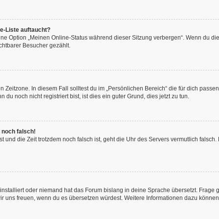
e-Liste auftaucht?
eine Option „Meinen Online-Status während dieser Sitzung verbergen“. Wenn du die
chtbarer Besucher gezählt.
 Zeitzone. In diesem Fall solltest du im „Persönlichen Bereich“ die für dich passend
 noch nicht registriert bist, ist dies ein guter Grund, dies jetzt zu tun.
 noch falsch!
hast und die Zeit trotzdem noch falsch ist, geht die Uhr des Servers vermutlich fals
installiert oder niemand hat das Forum bislang in deine Sprache übersetzt. Frage 
en wir uns freuen, wenn du es übersetzen würdest. Weitere Informationen dazu könne