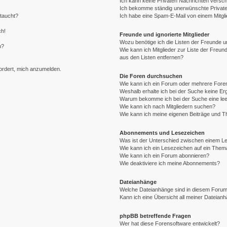
Ich kann keine Privaten Nachrichten versch
Ich bekomme ständig unerwünschte Private
ftaucht?
Ich habe eine Spam-E-Mail von einem Mitgli
ch!
Freunde und ignorierte Mitglieder
Wozu benötige ich die Listen der Freunde un
n?
Wie kann ich Mitglieder zur Liste der Freund
aus den Listen entfernen?
fordert, mich anzumelden.
Die Foren durchsuchen
Wie kann ich ein Forum oder mehrere For
Weshalb erhalte ich bei der Suche keine E
Warum bekomme ich bei der Suche eine lee
Wie kann ich nach Mitgliedern suchen?
Wie kann ich meine eigenen Beiträge und 
Abonnements und Lesezeichen
Was ist der Unterschied zwischen einem 
Wie kann ich ein Lesezeichen auf ein The
Wie kann ich ein Forum abonnieren?
Wie deaktiviere ich meine Abonnements?
Dateianhänge
Welche Dateianhänge sind in diesem Forum
Kann ich eine Übersicht all meiner Dateian
phpBB betreffende Fragen
Wer hat diese Forensoftware entwickelt?