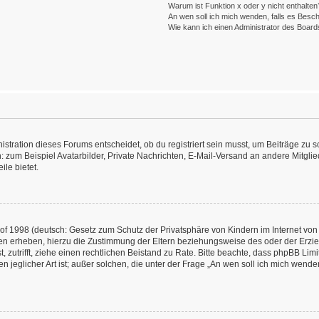
Warum ist Funktion x oder y nicht enthalten
An wen soll ich mich wenden, falls es Besc
Wie kann ich einen Administrator des Board
ration dieses Forums entscheidet, ob du registriert sein musst, um Beiträge zu schre
: zum Beispiel Avatarbilder, Private Nachrichten, E-Mail-Versand an andere Mitglied
ile bietet.
f 1998 (deutsch: Gesetz zum Schutz der Privatsphäre von Kindern im Internet von 
en erheben, hierzu die Zustimmung der Eltern beziehungsweise des oder der Erzieh
st, zutrifft, ziehe einen rechtlichen Beistand zu Rate. Bitte beachte, dass phpBB L
n jeglicher Art ist; außer solchen, die unter der Frage „An wen soll ich mich wend