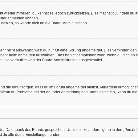
icht wieder mitteilen, du kannst es jedoch zurücksetzen. Dies machst du, indem du
wieder anmelden können.
kzusetzen, so wende dich an die Board-Administration.
“ nicht auswählst, wirst du nur für eine Sitzung angemeldet. Dies verhindert den
ben“ beim Anmelden auswählen. Dies ist nicht empfehlenswert, wenn du dich an ein
de sie vermutlich von der Board-Administration ausgeschaltet.
at und die dafür sorgen, dass du im Forum angemeldet bleibst. Außerdem ermögliche
n. Wenn du Probleme bei der An- oder Abmeldung hast, kann es helfen, wenn du die
n der Datenbank des Boards gespeichert. Um diese zu ändern, gehe in den „Persönli
t du alle deine Einstellungen ändern.