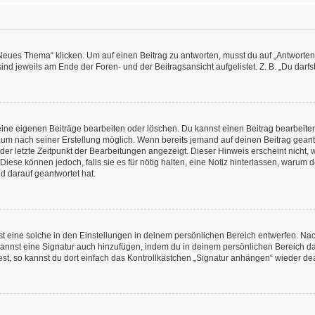
es Thema“ klicken. Um auf einen Beitrag zu antworten, musst du auf „Antworten“ kl
nd jeweils am Ende der Foren- und der Beitragsansicht aufgelistet. Z. B. „Du darfs
deine eigenen Beiträge bearbeiten oder löschen. Du kannst einen Beitrag bearbeit
itraum nach seiner Erstellung möglich. Wenn bereits jemand auf deinen Beitrag geant
 der letzte Zeitpunkt der Bearbeitungen angezeigt. Dieser Hinweis erscheint nicht
Diese können jedoch, falls sie es für nötig halten, eine Notiz hinterlassen, warum 
d darauf geantwortet hat.
 eine solche in den Einstellungen in deinem persönlichen Bereich entwerfen. Nachd
kannst eine Signatur auch hinzufügen, indem du in deinem persönlichen Bereich d
t, so kannst du dort einfach das Kontrollkästchen „Signatur anhängen“ wieder dea