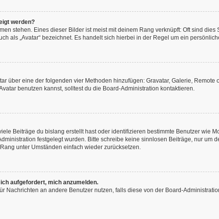
eigt werden?
en stehen. Eines dieser Bilder ist meist mit deinem Rang verknüpft: Oft sind dies
h als „Avatar“ bezeichnet. Es handelt sich hierbei in der Regel um ein persönliche
vatar über eine der folgenden vier Methoden hinzufügen: Gravatar, Galerie, Remot
atar benutzen kannst, solltest du die Board-Administration kontaktieren.
ele Beiträge du bislang erstellt hast oder identifizieren bestimmte Benutzer wie
-Administration festgelegt wurden. Bitte schreibe keine sinnlosen Beiträge, nur u
n Rang unter Umständen einfach wieder zurücksetzen.
 ich aufgefordert, mich anzumelden.
n für Nachrichten an andere Benutzer nutzen, falls diese von der Board-Administra