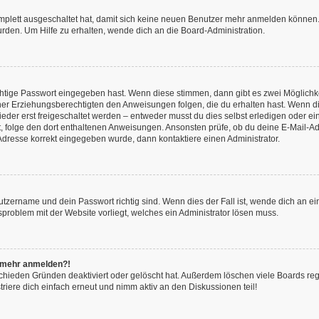
omplett ausgeschaltet hat, damit sich keine neuen Benutzer mehr anmelden können.
rden. Um Hilfe zu erhalten, wende dich an die Board-Administration.
chtige Passwort eingegeben hast. Wenn diese stimmen, dann gibt es zwei Möglich
iner Erziehungsberechtigten den Anweisungen folgen, die du erhalten hast. Wenn dies 
r erst freigeschaltet werden – entweder musst du dies selbst erledigen oder ein Ad
ast, folge den dort enthaltenen Anweisungen. Ansonsten prüfe, ob du deine E-Mail
l-Adresse korrekt eingegeben wurde, dann kontaktiere einen Administrator.
utzername und dein Passwort richtig sind. Wenn dies der Fall ist, wende dich an e
nsproblem mit der Website vorliegt, welches ein Administrator lösen muss.
ht mehr anmelden?!
chieden Gründen deaktiviert oder gelöscht hat. Außerdem löschen viele Boards rege
iere dich einfach erneut und nimm aktiv an den Diskussionen teil!