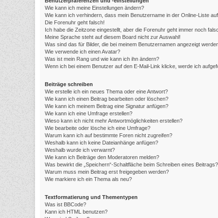
Benutzerpräferenzen und -einstellungen
Wie kann ich meine Einstellungen ändern?
Wie kann ich verhindern, dass mein Benutzername in der Online-Liste au
Die Forenuhr geht falsch!
Ich habe die Zeitzone eingestellt, aber die Forenuhr geht immer noch fals
Meine Sprache steht auf diesem Board nicht zur Auswahl!
Was sind das für Bilder, die bei meinem Benutzernamen angezeigt werde
Wie verwende ich einen Avatar?
Was ist mein Rang und wie kann ich ihn ändern?
Wenn ich bei einem Benutzer auf den E-Mail-Link klicke, werde ich aufge
Beiträge schreiben
Wie erstelle ich ein neues Thema oder eine Antwort?
Wie kann ich einen Beitrag bearbeiten oder löschen?
Wie kann ich meinem Beitrag eine Signatur anfügen?
Wie kann ich eine Umfrage erstellen?
Wieso kann ich nicht mehr Antwortmöglichkeiten erstellen?
Wie bearbeite oder lösche ich eine Umfrage?
Warum kann ich auf bestimmte Foren nicht zugreifen?
Weshalb kann ich keine Dateianhänge anfügen?
Weshalb wurde ich verwarnt?
Wie kann ich Beiträge den Moderatoren melden?
Was bewirkt die „Speichern“-Schaltfläche beim Schreiben eines Beitrags?
Warum muss mein Beitrag erst freigegeben werden?
Wie markiere ich ein Thema als neu?
Textformatierung und Thementypen
Was ist BBCode?
Kann ich HTML benutzen?