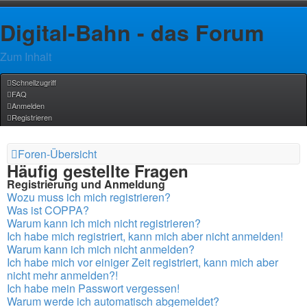
Digital-Bahn - das Forum
Zum Inhalt
Schnellzugriff
FAQ
Anmelden
Registrieren
Foren-Übersicht
Häufig gestellte Fragen
Registrierung und Anmeldung
Wozu muss ich mich registrieren?
Was ist COPPA?
Warum kann ich mich nicht registrieren?
Ich habe mich registriert, kann mich aber nicht anmelden!
Warum kann ich mich nicht anmelden?
Ich habe mich vor einiger Zeit registriert, kann mich aber
nicht mehr anmelden?!
Ich habe mein Passwort vergessen!
Warum werde ich automatisch abgemeldet?