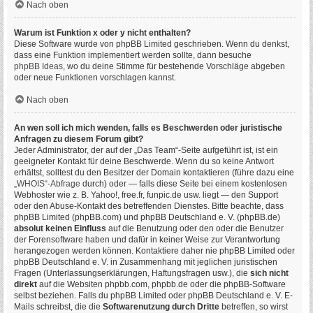
Nach oben
Warum ist Funktion x oder y nicht enthalten?
Diese Software wurde von phpBB Limited geschrieben. Wenn du denkst,
dass eine Funktion implementiert werden sollte, dann besuche
phpBB Ideas
, wo du deine Stimme für bestehende Vorschläge abgeben
oder neue Funktionen vorschlagen kannst.
Nach oben
An wen soll ich mich wenden, falls es Beschwerden oder juristische
Anfragen zu diesem Forum gibt?
Jeder Administrator, der auf der „Das Team“-Seite aufgeführt ist, ist ein
geeigneter Kontakt für deine Beschwerde. Wenn du so keine Antwort
erhältst, solltest du den Besitzer der Domain kontaktieren (führe dazu eine
„WHOIS“-Abfrage
durch) oder — falls diese Seite bei einem kostenlosen
Webhoster wie z. B. Yahoo!, free.fr, funpic.de usw. liegt — den Support
oder den Abuse-Kontakt des betreffenden Dienstes. Bitte beachte, dass
phpBB Limited (phpBB.com) und phpBB Deutschland e. V. (phpBB.de)
absolut keinen Einfluss
auf die Benutzung oder den oder die Benutzer
der Forensoftware haben und dafür in keiner Weise zur Verantwortung
herangezogen werden können. Kontaktiere daher nie phpBB Limited oder
phpBB Deutschland e. V. in Zusammenhang mit jeglichen juristischen
Fragen (Unterlassungserklärungen, Haftungsfragen usw.), die
sich nicht
direkt
auf die Websiten phpbb.com, phpbb.de oder die phpBB-Software
selbst beziehen. Falls du phpBB Limited oder phpBB Deutschland e. V. E-
Mails schreibst, die die
Softwarenutzung durch Dritte
betreffen, so wirst