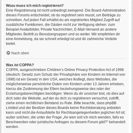
Wozu muss ich mich registrieren?
Eine Registrierung ist nicht unbedingt zwingend. Die Board-Administration
dieses Forums entscheidet, ob du registriert sein musst, um Beiträge zu
schreiben. Auf jeden Fall erhältst du als registriertes Mitglied Zugriff auf
zusätzliche Funktionen, die Gästen nicht zur Verfügung stehen: zum
Beispiel Avatarbilder, Private Nachrichten, E-Mail-Versand an andere
Mitglieder, Beitritt zu Benutzergruppen und so weiter. Wir empfehlen dir
eine Anmeldung, da sie schnell erledigt ist und dir zahlreiche Vorteile
bietet.
Nach oben
Was ist COPPA?
COPPA, ausgeschrieben Children’s Online Privacy Protection Act of 1998
(deutsch: Gesetz zum Schutz der Privatsphäre von Kindern im Internet von
1998) ist ein Gesetz in den USA, welches festlegt, dass Websites, die
möglicherweise persönliche Daten von Kindern unter 13 Jahren erheben,
hierzu die Zustimmung der Eltern beziehungsweise des oder der
Erziehungsberechtigten benötigen. Wenn du dir unsicher bist, ob dies auf
dich oder die Website, auf der du dich zu registrieren versuchst, zutrifft,
ziehe einen rechtlichen Beistand zu Rate. Bitte beachte, dass phpBB
Limited und der Besitzer dieses Boards keine Rechtsberatung anbieten
kann und nicht die Anlaufstelle für Rechtsangelegenheiten jeglicher Art ist;
außer solchen, die unter der Frage „An wen soll ich mich wenden, falls es
Beschwerden oder juristische Anfragen zu diesem Forum gibt?“ behandelt
werden.