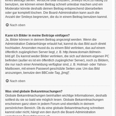
eines Beitrags sehen. Versuche bitte trotzdem, Smileys nicht zu häufig zu
benutzen, sie können einen Beitrag schnell unlesbar machen und ein
Moderator könnte deshalb deinen Beitrag entsprechend überarbeiten
oder gar komplett löschen. Die Board-Administration kann auch die
Anzahl der Smileys begrenzen, die du in einem Beitrag benutzen kannst.
Nach oben
Kann ich Bilder in meine Beiträge einfügen?
Ja, Bilder können in deinem Beitrag angezeigt werden. Wenn die
Administration Dateianhänge erlaubt hat, kannst du das Bild auch direkt
hochladen. Ansonsten musst du zu einem Bild verlinken, das auf einem
öffentlich zugänglichen Server liegt, z. B. http://www.domain.tld/mein-
bild.gif. Du kannst weder Bilder verlinken, die sich auf deinem eigenen PC
befinden (außer es ist ein öffentlich zugänglicher Server), noch zu Bildern,
die nur nach einer Anmeldung verfügbar sind, z. B. Hotmail- oder Yahoo-
Mailboxen, mit einem Passwort geschützte Seiten usw. Um das Bild
anzuzeigen, benutze den BBCode-Tag „[img]“.
Nach oben
Was sind globale Bekanntmachungen?
Globale Bekanntmachungen beinhalten wichtige Informationen, deshalb
solltest du sie so bald wie möglich lesen. Globale Bekanntmachungen
erscheinen ganz oben in jedem Forum und ebenfalls in deinem
persönlichen Bereich. Ob du eine globale Bekanntmachung schreiben
kannst oder nicht, hängt von den durch die Board-Administration