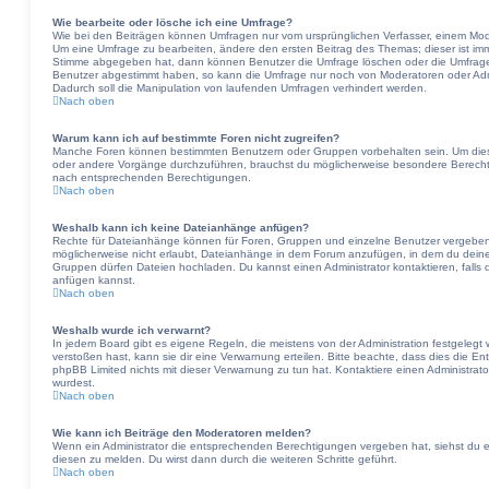
Wie bearbeite oder lösche ich eine Umfrage?
Wie bei den Beiträgen können Umfragen nur vom ursprünglichen Verfasser, einem Mode
Um eine Umfrage zu bearbeiten, ändere den ersten Beitrag des Themas; dieser ist im
Stimme abgegeben hat, dann können Benutzer die Umfrage löschen oder die Umfrageop
Benutzer abgestimmt haben, so kann die Umfrage nur noch von Moderatoren oder Adm
Dadurch soll die Manipulation von laufenden Umfragen verhindert werden.
Nach oben
Warum kann ich auf bestimmte Foren nicht zugreifen?
Manche Foren können bestimmten Benutzern oder Gruppen vorbehalten sein. Um diese
oder andere Vorgänge durchzuführen, brauchst du möglicherweise besondere Berechti
nach entsprechenden Berechtigungen.
Nach oben
Weshalb kann ich keine Dateianhänge anfügen?
Rechte für Dateianhänge können für Foren, Gruppen und einzelne Benutzer vergeben 
möglicherweise nicht erlaubt, Dateianhänge in dem Forum anzufügen, in dem du deine
Gruppen dürfen Dateien hochladen. Du kannst einen Administrator kontaktieren, falls d
anfügen kannst.
Nach oben
Weshalb wurde ich verwarnt?
In jedem Board gibt es eigene Regeln, die meistens von der Administration festgeleg
verstoßen hast, kann sie dir eine Verwarnung erteilen. Bitte beachte, dass dies die En
phpBB Limited nichts mit dieser Verwarnung zu tun hat. Kontaktiere einen Administrator,
wurdest.
Nach oben
Wie kann ich Beiträge den Moderatoren melden?
Wenn ein Administrator die entsprechenden Berechtigungen vergeben hat, siehst du e
diesen zu melden. Du wirst dann durch die weiteren Schritte geführt.
Nach oben