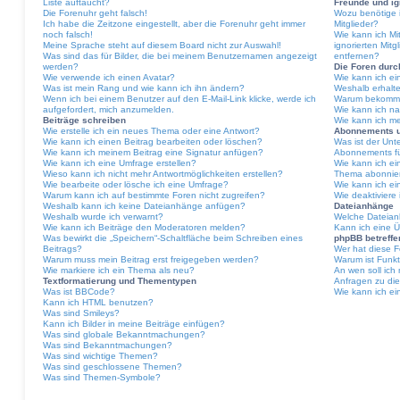
Liste auftaucht?
Freunde und ig
Die Forenuhr geht falsch!
Wozu benötige i
Ich habe die Zeitzone eingestellt, aber die Forenuhr geht immer
Mitglieder?
noch falsch!
Wie kann ich Mit
Meine Sprache steht auf diesem Board nicht zur Auswahl!
ignorierten Mit
Was sind das für Bilder, die bei meinem Benutzernamen angezeigt
entfernen?
werden?
Die Foren dur
Wie verwende ich einen Avatar?
Wie kann ich e
Was ist mein Rang und wie kann ich ihn ändern?
Weshalb erhalte
Wenn ich bei einem Benutzer auf den E-Mail-Link klicke, werde ich
Warum bekomme 
aufgefordert, mich anzumelden.
Wie kann ich na
Beiträge schreiben
Wie kann ich m
Wie erstelle ich ein neues Thema oder eine Antwort?
Abonnements 
Wie kann ich einen Beitrag bearbeiten oder löschen?
Was ist der Un
Wie kann ich meinem Beitrag eine Signatur anfügen?
Abonnements fü
Wie kann ich eine Umfrage erstellen?
Wie kann ich ei
Wieso kann ich nicht mehr Antwortmöglichkeiten erstellen?
Thema abonnie
Wie bearbeite oder lösche ich eine Umfrage?
Wie kann ich e
Warum kann ich auf bestimmte Foren nicht zugreifen?
Wie deaktivier
Weshalb kann ich keine Dateianhänge anfügen?
Dateianhänge
Weshalb wurde ich verwarnt?
Welche Dateian
Wie kann ich Beiträge den Moderatoren melden?
Kann ich eine Ü
Was bewirkt die „Speichern“-Schaltfläche beim Schreiben eines
phpBB betreff
Beitrags?
Wer hat diese F
Warum muss mein Beitrag erst freigegeben werden?
Warum ist Funkt
Wie markiere ich ein Thema als neu?
An wen soll ich
Textformatierung und Thementypen
Anfragen zu di
Was ist BBCode?
Wie kann ich ei
Kann ich HTML benutzen?
Was sind Smileys?
Kann ich Bilder in meine Beiträge einfügen?
Was sind globale Bekanntmachungen?
Was sind Bekanntmachungen?
Was sind wichtige Themen?
Was sind geschlossene Themen?
Was sind Themen-Symbole?