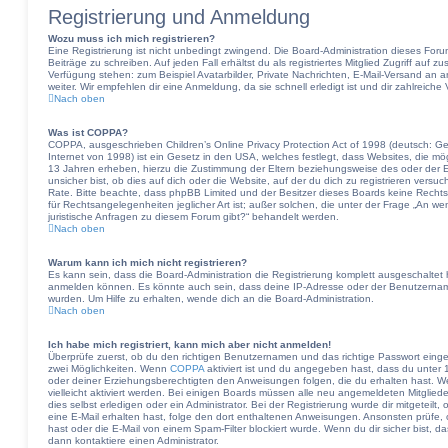
Registrierung und Anmeldung
Wozu muss ich mich registrieren?
Eine Registrierung ist nicht unbedingt zwingend. Die Board-Administration dieses Forum
Beiträge zu schreiben. Auf jeden Fall erhältst du als registriertes Mitglied Zugriff auf z
Verfügung stehen: zum Beispiel Avatarbilder, Private Nachrichten, E-Mail-Versand an a
weiter. Wir empfehlen dir eine Anmeldung, da sie schnell erledigt ist und dir zahlreiche V
Nach oben
Was ist COPPA?
COPPA, ausgeschrieben Children’s Online Privacy Protection Act of 1998 (deutsch: G
Internet von 1998) ist ein Gesetz in den USA, welches festlegt, dass Websites, die m
13 Jahren erheben, hierzu die Zustimmung der Eltern beziehungsweise des oder der 
unsicher bist, ob dies auf dich oder die Website, auf der du dich zu registrieren versuch
Rate. Bitte beachte, dass phpBB Limited und der Besitzer dieses Boards keine Rechts
für Rechtsangelegenheiten jeglicher Art ist; außer solchen, die unter der Frage „An w
juristische Anfragen zu diesem Forum gibt?“ behandelt werden.
Nach oben
Warum kann ich mich nicht registrieren?
Es kann sein, dass die Board-Administration die Registrierung komplett ausgeschaltet
anmelden können. Es könnte auch sein, dass deine IP-Adresse oder der Benutzername,
wurden. Um Hilfe zu erhalten, wende dich an die Board-Administration.
Nach oben
Ich habe mich registriert, kann mich aber nicht anmelden!
Überprüfe zuerst, ob du den richtigen Benutzernamen und das richtige Passwort ein
zwei Möglichkeiten. Wenn
COPPA
aktiviert ist und du angegeben hast, dass du unter 13
oder deiner Erziehungsberechtigten den Anweisungen folgen, die du erhalten hast. Wen
vielleicht aktiviert werden. Bei einigen Boards müssen alle neu angemeldeten Mitglied
dies selbst erledigen oder ein Administrator. Bei der Registrierung wurde dir mitgeteilt,
eine E-Mail erhalten hast, folge den dort enthaltenen Anweisungen. Ansonsten prüfe,
hast oder die E-Mail von einem Spam-Filter blockiert wurde. Wenn du dir sicher bist, 
dann kontaktiere einen Administrator.