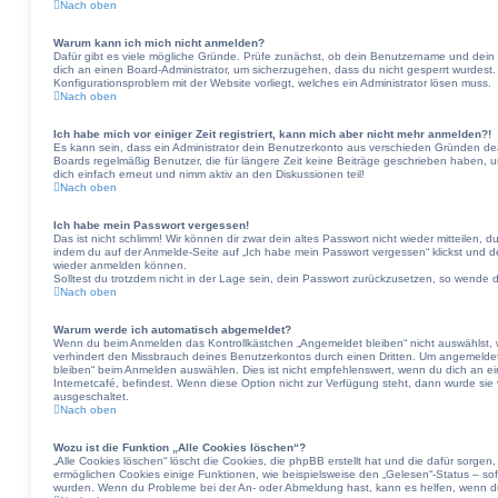
Nach oben
Warum kann ich mich nicht anmelden?
Dafür gibt es viele mögliche Gründe. Prüfe zunächst, ob dein Benutzername und dein P
dich an einen Board-Administrator, um sicherzugehen, dass du nicht gesperrt wurdest. 
Konfigurationsproblem mit der Website vorliegt, welches ein Administrator lösen muss.
Nach oben
Ich habe mich vor einiger Zeit registriert, kann mich aber nicht mehr anmelden?!
Es kann sein, dass ein Administrator dein Benutzerkonto aus verschieden Gründen dea
Boards regelmäßig Benutzer, die für längere Zeit keine Beiträge geschrieben haben, u
dich einfach erneut und nimm aktiv an den Diskussionen teil!
Nach oben
Ich habe mein Passwort vergessen!
Das ist nicht schlimm! Wir können dir zwar dein altes Passwort nicht wieder mitteilen,
indem du auf der Anmelde-Seite auf „Ich habe mein Passwort vergessen“ klickst und de
wieder anmelden können.
Solltest du trotzdem nicht in der Lage sein, dein Passwort zurückzusetzen, so wende d
Nach oben
Warum werde ich automatisch abgemeldet?
Wenn du beim Anmelden das Kontrollkästchen „Angemeldet bleiben“ nicht auswählst, wi
verhindert den Missbrauch deines Benutzerkontos durch einen Dritten. Um angemelde
bleiben“ beim Anmelden auswählen. Dies ist nicht empfehlenswert, wenn du dich an ei
Internetcafé, befindest. Wenn diese Option nicht zur Verfügung steht, dann wurde sie 
ausgeschaltet.
Nach oben
Wozu ist die Funktion „Alle Cookies löschen“?
„Alle Cookies löschen“ löscht die Cookies, die phpBB erstellt hat und die dafür sorg
ermöglichen Cookies einige Funktionen, wie beispielsweise den „Gelesen“-Status – sofe
wurden. Wenn du Probleme bei der An- oder Abmeldung hast, kann es helfen, wenn du