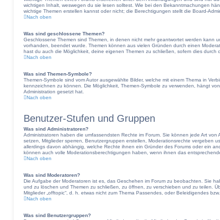
wichtigen Inhalt, weswegen du sie lesen solltest. Wie bei den Bekanntmachungen hä
wichtige Themen erstellen kannst oder nicht; die Berechtigungen stellt die Board-Admin
Nach oben
Was sind geschlossene Themen?
Geschlossene Themen sind Themen, in denen nicht mehr geantwortet werden kann und
vorhanden, beendet wurde. Themen können aus vielen Gründen durch einen Moderator
hast du auch die Möglichkeit, deine eigenen Themen zu schließen, sofern dies durch d
Nach oben
Was sind Themen-Symbole?
Themen-Symbole sind vom Autor ausgewählte Bilder, welche mit einem Thema in Verb
kennzeichnen zu können. Die Möglichkeit, Themen-Symbole zu verwenden, hängt von 
Administration gesetzt hat.
Nach oben
Benutzer-Stufen und Gruppen
Was sind Administratoren?
Administratoren haben die umfassendsten Rechte im Forum. Sie können jede Art von A
setzen, Mitglieder sperren, Benutzergruppen erstellen, Moderationsrechte vergeben usw
allerdings davon abhängig, welche Rechte ihnen ein Gründer des Forums oder ein andere
können auch volle Moderationsberechtigungen haben, wenn ihnen das entsprechende 
Nach oben
Was sind Moderatoren?
Die Aufgabe der Moderatoren ist es, das Geschehen im Forum zu beobachten. Sie hab
und zu löschen und Themen zu schließen, zu öffnen, zu verschieben und zu teilen. Ü
Mitglieder „offtopic“, d. h. etwas nicht zum Thema Passendes, oder Beleidigendes bzw
Nach oben
Was sind Benutzergruppen?