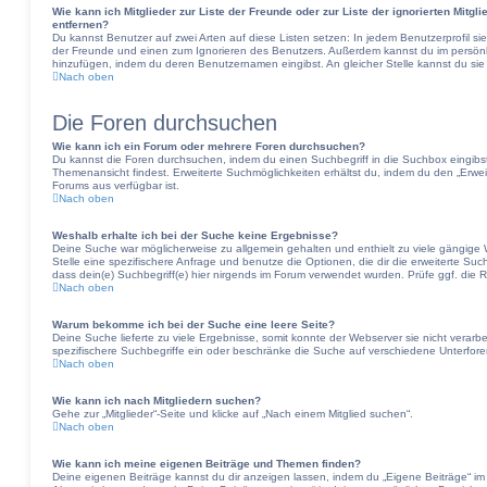
Wie kann ich Mitglieder zur Liste der Freunde oder zur Liste der ignorierten Mitgl
entfernen?
Du kannst Benutzer auf zwei Arten auf diese Listen setzen: In jedem Benutzerprofil si
der Freunde und einen zum Ignorieren des Benutzers. Außerdem kannst du im persönli
hinzufügen, indem du deren Benutzernamen eingibst. An gleicher Stelle kannst du sie
Nach oben
Die Foren durchsuchen
Wie kann ich ein Forum oder mehrere Foren durchsuchen?
Du kannst die Foren durchsuchen, indem du einen Suchbegriff in die Suchbox eingibst,
Themenansicht findest. Erweiterte Suchmöglichkeiten erhältst du, indem du den „Erweit
Forums aus verfügbar ist.
Nach oben
Weshalb erhalte ich bei der Suche keine Ergebnisse?
Deine Suche war möglicherweise zu allgemein gehalten und enthielt zu viele gängige W
Stelle eine spezifischere Anfrage und benutze die Optionen, die dir die erweiterte Suc
dass dein(e) Suchbegriff(e) hier nirgends im Forum verwendet wurden. Prüfe ggf. die R
Nach oben
Warum bekomme ich bei der Suche eine leere Seite?
Deine Suche lieferte zu viele Ergebnisse, somit konnte der Webserver sie nicht verarb
spezifischere Suchbegriffe ein oder beschränke die Suche auf verschiedene Unterfore
Nach oben
Wie kann ich nach Mitgliedern suchen?
Gehe zur „Mitglieder“-Seite und klicke auf „Nach einem Mitglied suchen“.
Nach oben
Wie kann ich meine eigenen Beiträge und Themen finden?
Deine eigenen Beiträge kannst du dir anzeigen lassen, indem du „Eigene Beiträge“ im 