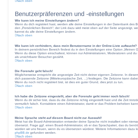
Nach oben
Benutzerpräferenzen und -einstellungen
Wie kann ich meine Einstellungen ändern?
Wenn du dich registriert hast, werden alle deine Einstellungen in der Datenbank des 
den „Persönlichen Bereich“; der Link dazu wird meist oben auf der Seite angezeigt, w
kannst du alle deine Einstellungen ändern.
Nach oben
Wie kann ich verhindern, dass mein Benutzername in der Online-Liste auftaucht?
In deinem persönlichen Bereich findest du in den Einstellungen eine Option „Meinen 
Wenn du diese Option einschaltest, können nur Administratoren, Moderatoren und du 
als unsichtbarer Besucher gezählt.
Nach oben
Die Forenuhr geht falsch!
Möglicherweise entspricht die angezeigte Zeit nicht deiner eigenen Zeitzone. In diesem 
dich passende Zeitzone (Mitteleuropäische Zeit, ...) festlegen. Die Zeitzone kann dabe
Wenn du noch nicht registriert bist, ist dies ein guter Grund, dies jetzt zu tun.
Nach oben
Ich habe die Zeitzone eingestellt, aber die Forenuhr geht immer noch falsch!
Wenn du dir sicher bist, dass du die Zeitzone richtig eingestellt hast und die Zeit trotz
vermutlich falsch. Kontaktiere einen Administrator, damit er das Problem beheben kann
Nach oben
Meine Sprache steht auf diesem Board nicht zur Auswahl!
Meist hat die Board-Administration entweder deine Sprache nicht installiert oder nie
übersetzt. Frage ggf. einen Board-Administrator, ob er das Sprachpaket, das du benötigst
würden wir uns freuen, wenn du es übersetzen würdest. Weitere Informationen dazu 
phpBB.de
gefunden werden.
Nach oben