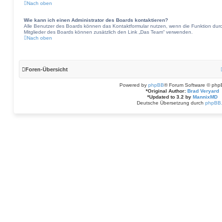
Nach oben
Wie kann ich einen Administrator des Boards kontaktieren?
Alle Benutzer des Boards können das Kontaktformular nutzen, wenn die Funktion durch 
Mitglieder des Boards können zusätzlich den Link „Das Team“ verwenden.
Nach oben
Foren-Übersicht
Powered by
phpBB
® Forum Software © php
*
Original Author:
Brad Veryard
*
Updated to 3.2 by
MannixMD
Deutsche Übersetzung durch
phpBB