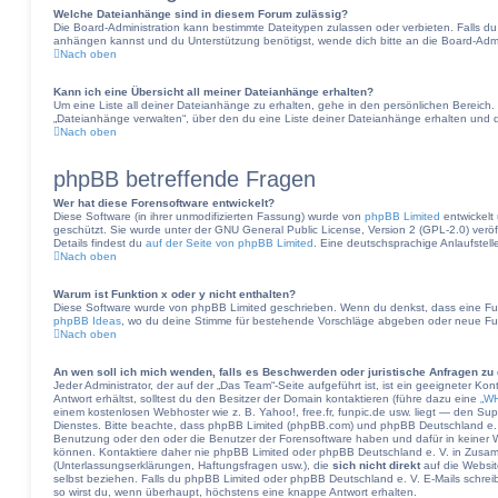
Welche Dateianhänge sind in diesem Forum zulässig?
Die Board-Administration kann bestimmte Dateitypen zulassen oder verbieten. Falls du d
anhängen kannst und du Unterstützung benötigst, wende dich bitte an die Board-Admin
Nach oben
Kann ich eine Übersicht all meiner Dateianhänge erhalten?
Um eine Liste all deiner Dateianhänge zu erhalten, gehe in den persönlichen Bereich. D
„Dateianhänge verwalten“, über den du eine Liste deiner Dateianhänge erhalten und d
Nach oben
phpBB betreffende Fragen
Wer hat diese Forensoftware entwickelt?
Diese Software (in ihrer unmodifizierten Fassung) wurde von
phpBB Limited
entwickelt 
geschützt. Sie wurde unter der GNU General Public License, Version 2 (GPL-2.0) veröff
Details findest du
auf der Seite von phpBB Limited
. Eine deutschsprachige Anlaufstelle
Nach oben
Warum ist Funktion x oder y nicht enthalten?
Diese Software wurde von phpBB Limited geschrieben. Wenn du denkst, dass eine Fun
phpBB Ideas
, wo du deine Stimme für bestehende Vorschläge abgeben oder neue Fu
Nach oben
An wen soll ich mich wenden, falls es Beschwerden oder juristische Anfragen zu
Jeder Administrator, der auf der „Das Team“-Seite aufgeführt ist, ist ein geeigneter K
Antwort erhältst, solltest du den Besitzer der Domain kontaktieren (führe dazu eine
„WH
einem kostenlosen Webhoster wie z. B. Yahoo!, free.fr, funpic.de usw. liegt — den S
Dienstes. Bitte beachte, dass phpBB Limited (phpBB.com) und phpBB Deutschland e.
Benutzung oder den oder die Benutzer der Forensoftware haben und dafür in keiner
können. Kontaktiere daher nie phpBB Limited oder phpBB Deutschland e. V. in Zusamm
(Unterlassungserklärungen, Haftungsfragen usw.), die
sich nicht direkt
auf die Websi
selbst beziehen. Falls du phpBB Limited oder phpBB Deutschland e. V. E-Mails schreib
so wirst du, wenn überhaupt, höchstens eine knappe Antwort erhalten.