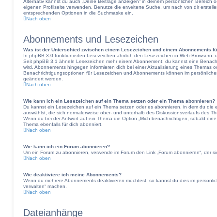
Alternativ kannst du auch „Deine Beiträge anzeigen“ in deinem persönlichen Bereich o
eigenen Profilseite verwenden. Benutze die erweiterte Suche, um nach von dir erstel
entsprechenden Optionen in die Suchmaske ein.
Nach oben
Abonnements und Lesezeichen
Was ist der Unterschied zwischen einem Lesezeichen und einem Abonnements f
In phpBB 3.0 funktionierten Lesezeichen ähnlich den Lesezeichen in Web-Browsern: 
Seit phpBB 3.1 ähneln Lesezeichen mehr einem Abonnement: du kannst eine Benachric
wird. Abonnements hingegen informieren dich bei einer Aktualisierung eines Themas 
Benachrichtigungsoptionen für Lesezeichen und Abonnements können im persönlichen 
geändert werden.
Nach oben
Wie kann ich ein Lesezeichen auf ein Thema setzen oder ein Thema abonnieren?
Du kannst ein Lesezeichen auf ein Thema setzen oder es abonnieren, in dem du die
auswählst, die sich normalerweise ober- und unterhalb des Diskussionsverlaufs des T
Wenn du bei der Antwort auf ein Thema die Option „Mich benachrichtigen, sobald eine 
Thema ebenfalls für dich abonniert.
Nach oben
Wie kann ich ein Forum abonnieren?
Um ein Forum zu abonnieren, verwende im Forum den Link „Forum abonnieren“, der sic
Nach oben
Wie deaktiviere ich meine Abonnements?
Wenn du mehrere Abonnements deaktivieren möchtest, so kannst du dies im persönlic
verwalten“ machen.
Nach oben
Dateianhänge