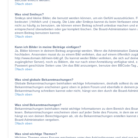
BBCode erreicht werden.
Nach oben
Was sind Smileys?
Smileys sind kleine Bilder, die benutzt werden können, um ein Gefühl auszudrücken. F
bedeutet :) fröhlich und :( traurig. Die Liste aller Smileys kannst du beim Verfassen ei
nicht zu häufig zu benutzen, sie können einen Beitrag schnell unlesbar machen und 
entsprechend überarbeiten oder gar komplett löschen. Die Board-Administration kann 
einem Beitrag benutzen kannst.
Nach oben
Kann ich Bilder in meine Beiträge einfügen?
Ja, Bilder können in deinem Beitrag angezeigt werden. Wenn die Administration Dateia
hochladen. Ansonsten musst du zu einem Bild verlinken, das auf einem öffentlich zugän
http://www.domain.tld/mein-bild.gif. Du kannst weder Bilder verlinken, die sich auf dei
zugänglicher Server), noch zu Bildern, die nur nach einer Anmeldung verfügbar sind, z
Passwort geschützte Seiten usw. Um das Bild anzuzeigen, benutze den BBCode-Tag „[
Nach oben
Was sind globale Bekanntmachungen?
Globale Bekanntmachungen beinhalten wichtige Informationen, deshalb solltest du sie
Bekanntmachungen erscheinen ganz oben in jedem Forum und ebenfalls in deinem per
Bekanntmachung schreiben kannst oder nicht, hängt von den durch die Board-Admini
Nach oben
Was sind Bekanntmachungen?
Bekanntmachungen beinhalten meist wichtige Informationen zu dem Bereich des Boards,
lesen. Bekanntmachungen erscheinen oben auf jeder Seite des Forums, in dem sie er
hängt es von deinen Berechtigungen ab, ob du Bekanntmachungen erstellen kannst o
Board-Administration vergeben.
Nach oben
Was sind wichtige Themen?
Wichtige Themen eines Forums erscheinen unter den Ankündigungen und sind nur auf 