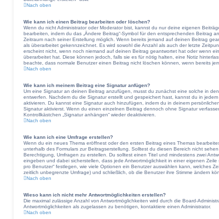
Nach oben
Wie kann ich einen Beitrag bearbeiten oder löschen?
Wenn du nicht Administrator oder Moderator bist, kannst du nur deine eigenen Beiträg
bearbeiten, indem du das „Ändere Beitrag“-Symbol für den entsprechenden Beitrag ankli
Zeitraum nach seiner Erstellung möglich. Wenn bereits jemand auf deinen Beitrag gean
als überarbeitet gekennzeichnet. Es wird sowohl die Anzahl als auch der letzte Zeitpu
erscheint nicht, wenn noch niemand auf deinen Beitrag geantwortet hat oder wenn ein
überarbeitet hat. Diese können jedoch, falls sie es für nötig halten, eine Notiz hinterl
beachte, dass normale Benutzer einen Beitrag nicht löschen können, wenn bereits je
Nach oben
Wie kann ich meinem Beitrag eine Signatur anfügen?
Um eine Signatur an deinen Beitrag anzufügen, musst du zunächst eine solche in den
entwerfen. Nachdem du die Signatur erstellt und gespeichert hast, kannst du in jede
aktivieren. Du kannst eine Signatur auch hinzufügen, indem du in deinem persönlic
Signatur aktivierst. Wenn du einen einzelnen Beitrag dennoch ohne Signatur verfasse
Kontrollkästchen „Signatur anhängen“ wieder deaktivieren.
Nach oben
Wie kann ich eine Umfrage erstellen?
Wenn du ein neues Thema eröffnest oder den ersten Beitrag eines Themas bearbeitest,
unterhalb des Formulars zur Beitragserstellung. Solltest du diesen Bereich nicht sehen
Berechtigung, Umfragen zu erstellen. Du solltest einen Titel und mindestens zwei Ant
eingeben und dabei sicherstellen, dass jede Antwortmöglichkeit in einer eigenen Zeil
pro Benutzer“ festlegen, wie viele Optionen ein Benutzer auswählen kann, welches Zeitl
zeitlich unbegrenzte Umfrage) und schließlich, ob die Benutzer ihre Stimme ändern kö
Nach oben
Wieso kann ich nicht mehr Antwortmöglichkeiten erstellen?
Die maximal zulässige Anzahl von Antwortmöglichkeiten wird durch die Board-Administr
Antwortmöglichkeiten als zugelassen zu benötigen, kontaktiere einen Administrator.
Nach oben