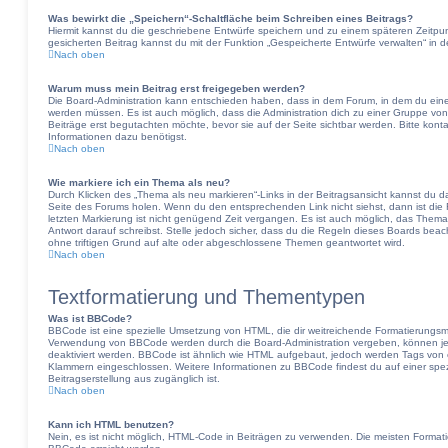
Was bewirkt die „Speichern“-Schaltfläche beim Schreiben eines Beitrags?
Hiermit kannst du die geschriebene Entwürfe speichern und zu einem späteren Zeitpu
gesicherten Beitrag kannst du mit der Funktion „Gespeicherte Entwürfe verwalten“ in 
Nach oben
Warum muss mein Beitrag erst freigegeben werden?
Die Board-Administration kann entschieden haben, dass in dem Forum, in dem du einen B
werden müssen. Es ist auch möglich, dass die Administration dich zu einer Gruppe von
Beiträge erst begutachten möchte, bevor sie auf der Seite sichtbar werden. Bitte kont
Informationen dazu benötigst.
Nach oben
Wie markiere ich ein Thema als neu?
Durch Klicken des „Thema als neu markieren“-Links in der Beitragsansicht kannst du 
Seite des Forums holen. Wenn du den entsprechenden Link nicht siehst, dann ist die F
letzten Markierung ist nicht genügend Zeit vergangen. Es ist auch möglich, das Them
Antwort darauf schreibst. Stelle jedoch sicher, dass du die Regeln dieses Boards bea
ohne triftigen Grund auf alte oder abgeschlossene Themen geantwortet wird.
Nach oben
Textformatierung und Thementypen
Was ist BBCode?
BBCode ist eine spezielle Umsetzung von HTML, die dir weitreichende Formatierungsmög
Verwendung von BBCode werden durch die Board-Administration vergeben, können jed
deaktiviert werden. BBCode ist ähnlich wie HTML aufgebaut, jedoch werden Tags von eckig
Klammern eingeschlossen. Weitere Informationen zu BBCode findest du auf einer spezie
Beitragserstellung aus zugänglich ist.
Nach oben
Kann ich HTML benutzen?
Nein, es ist nicht möglich, HTML-Code in Beiträgen zu verwenden. Die meisten Format