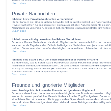
weitere Informationen wie die Foren, die diese im Einzelnen moderieren.
Nach oben
Private Nachrichten
Ich kann keine Privaten Nachrichten verschicken!
Hierfür kann es drei Gründe geben: Entweder bist du nicht registriert und / oder nicht
Private Nachrichten für das komplette Forum ausgeschaltet. Außerdem könnte es sein, d
Nachrichten zu verschicken, entzogen hat. Kontaktiere einen Administrator, um weitere
Nach oben
Ich bekomme ständig unerwünschte Private Nachrichten!
Du kannst Private Nachrichten, die dir ein Mitglied sendet, automatisch löschen, inde
entsprechende Regel erstellst. Falls du belästigende Nachrichten von jemandem erhält
melden. Dieser kann dem betreffenden Mitglied dann verbieten, Private Nachrichten z
Nach oben
Ich habe eine Spam-E-Mail von einem Mitglied dieses Forums erhalten!
Es tut uns leid, das zu hören. Das E-Mail-Formular dieses Forums hat einige Sicherhei
Nachrichten senden, identifizieren sollen. Du solltest einem Administrator die komplett
ist es ganz wichtig, die Kopfzeilen (Headers) mitzuschicken. Diese enthalten Details üb
Administrator kann dann entsprechend reagieren.
Nach oben
Freunde und ignorierte Mitglieder
Wozu benötige ich die Listen der Freunde und ignorierten Mitglieder?
Du kannst diese Listen benutzen, um andere Mitglieder des Boards zu verwalten. Mitgli
werden in deinem persönlichen Bereich für den schnellen Zugriff aufgelistet. Du siehs
eine Private Nachricht senden. Abhängig von dem Style, den du verwendest, können 
Wenn du einen Benutzer ignorierst, dann siehst du seine Beiträge standardmäßig nich
Nach oben