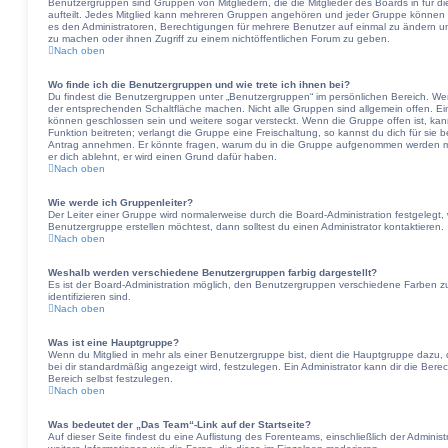
Benutzergruppen sind Gruppen von Mitgliedern, die die Mitglieder des Boards in für di
aufteilt. Jedes Mitglied kann mehreren Gruppen angehören und jeder Gruppe können B
es den Administratoren, Berechtigungen für mehrere Benutzer auf einmal zu ändern u
zu machen oder ihnen Zugriff zu einem nichtöffentlichen Forum zu geben.
Nach oben
Wo finde ich die Benutzergruppen und wie trete ich ihnen bei?
Du findest die Benutzergruppen unter „Benutzergruppen“ im persönlichen Bereich. Wen
der entsprechenden Schaltfläche machen. Nicht alle Gruppen sind allgemein offen. Ein
können geschlossen sein und weitere sogar versteckt. Wenn die Gruppe offen ist, kan
Funktion beitreten; verlangt die Gruppe eine Freischaltung, so kannst du dich für sie
Antrag annehmen. Er könnte fragen, warum du in die Gruppe aufgenommen werden möc
er dich ablehnt, er wird einen Grund dafür haben.
Nach oben
Wie werde ich Gruppenleiter?
Der Leiter einer Gruppe wird normalerweise durch die Board-Administration festgelegt,
Benutzergruppe erstellen möchtest, dann solltest du einen Administrator kontaktieren.
Nach oben
Weshalb werden verschiedene Benutzergruppen farbig dargestellt?
Es ist der Board-Administration möglich, den Benutzergruppen verschiedene Farben zuz
identifizieren sind.
Nach oben
Was ist eine Hauptgruppe?
Wenn du Mitglied in mehr als einer Benutzergruppe bist, dient die Hauptgruppe dazu
bei dir standardmäßig angezeigt wird, festzulegen. Ein Administrator kann dir die Be
Bereich selbst festzulegen.
Nach oben
Was bedeutet der „Das Team“-Link auf der Startseite?
Auf dieser Seite findest du eine Auflistung des Forenteams, einschließlich der Adminis