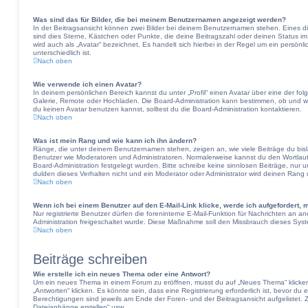
Was sind das für Bilder, die bei meinem Benutzernamen angezeigt werden?
In der Beitragsansicht können zwei Bilder bei deinem Benutzernamen stehen. Eines die
sind dies Sterne, Kästchen oder Punkte, die deine Beitragszahl oder deinen Status i
wird auch als „Avatar“ bezeichnet. Es handelt sich hierbei in der Regel um ein persön
unterschiedlich ist.
Nach oben
Wie verwende ich einen Avatar?
In deinem persönlichen Bereich kannst du unter „Profil“ einen Avatar über eine der fo
Galerie, Remote oder Hochladen. Die Board-Administration kann bestimmen, ob und 
du keinen Avatar benutzen kannst, solltest du die Board-Administration kontaktieren.
Nach oben
Was ist mein Rang und wie kann ich ihn ändern?
Ränge, die unter deinem Benutzernamen stehen, zeigen an, wie viele Beiträge du bislan
Benutzer wie Moderatoren und Administratoren. Normalerweise kannst du den Wortlaut 
Board-Administration festgelegt wurden. Bitte schreibe keine sinnlosen Beiträge, nu
dulden dieses Verhalten nicht und ein Moderator oder Administrator wird deinen Rang
Nach oben
Wenn ich bei einem Benutzer auf den E-Mail-Link klicke, werde ich aufgefordert,
Nur registrierte Benutzer dürfen die foreninterne E-Mail-Funktion für Nachrichten an a
Administration freigeschaltet wurde. Diese Maßnahme soll den Missbrauch dieses Sys
Nach oben
Beiträge schreiben
Wie erstelle ich ein neues Thema oder eine Antwort?
Um ein neues Thema in einem Forum zu eröffnen, musst du auf „Neues Thema“ klicken
„Antworten“ klicken. Es könnte sein, dass eine Registrierung erforderlich ist, bevor du
Berechtigungen sind jeweils am Ende der Foren- und der Beitragsansicht aufgelistet. Z
Dateianhänge erstellen“ usw.