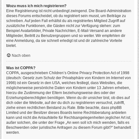
Wozu muss ich mich registrieren?
Eine Registrierung ist nicht unbedingt zwingend. Die Board-Administration
dieses Forums entscheidet, ob du registriert sein musst, um Beiträge zu
schreiben. Auf jeden Fall erhältst du als registriertes Mitglied Zugriff auf
zusätzliche Funktionen, die Gästen nicht zur Verfügung stehen: zum
Beispiel Avatarbilder, Private Nachrichten, E-Mail-Versand an andere
Mitglieder, Beitritt zu Benutzergruppen und so weiter. Wir empfehlen dir
eine Anmeldung, da sie schnell erledigt ist und dir zahlreiche Vorteile
bietet.
Nach oben
Was ist COPPA?
COPPA, ausgeschrieben Children’s Online Privacy Protection Act of 1998
(deutsch: Gesetz zum Schutz der Privatsphäre von Kindern im Internet von
1998) ist ein Gesetz in den USA, welches festlegt, dass Websites, die
möglicherweise persönliche Daten von Kindern unter 13 Jahren erheben,
hierzu die Zustimmung der Eltern beziehungsweise des oder der
Erziehungsberechtigten benötigen. Wenn du dir unsicher bist, ob dies auf
dich oder die Website, auf der du dich zu registrieren versuchst, zutrifft,
ziehe einen rechtlichen Beistand zu Rate. Bitte beachte, dass phpBB
Limited und der Besitzer dieses Boards keine Rechtsberatung anbieten
kann und nicht die Anlaufstelle für Rechtsangelegenheiten jeglicher Art ist;
außer solchen, die unter der Frage „An wen soll ich mich wenden, falls es
Beschwerden oder juristische Anfragen zu diesem Forum gibt?“ behandelt
werden.