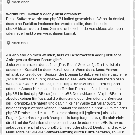
Nach oben
Warum ist Funktion x oder y nicht enthalten?
Diese Software wurde von phpBB Limited geschrieben. Wenn du denkst,
dass eine Funktion implementiert werden sollte, dann besuche
phpBB Ideas
, wo du deine Stimme für bestehende Vorschläge abgeben
oder neue Funktionen vorschlagen kannst.
Nach oben
An wen soll ich mich wenden, falls es Beschwerden oder juristische
Anfragen zu diesem Forum gibt?
Jeder Administrator, der auf der „Das Team“-Seite aufgeführt ist, ist ein
geeigneter Kontakt für deine Beschwerde. Wenn du so keine Antwort
erhältst, solltest du den Besitzer der Domain kontaktieren (führe dazu eine
„WHOIS“-Abfrage
durch) oder — falls diese Seite bei einem kostenlosen
Webhoster wie z. B. Yahoo!, free.fr, funpic.de usw. liegt — den Support
oder den Abuse-Kontakt des betreffenden Dienstes. Bitte beachte, dass
phpBB Limited (phpBB.com) und phpBB Deutschland e. V. (phpBB.de)
absolut keinen Einfluss
auf die Benutzung oder den oder die Benutzer
der Forensoftware haben und dafür in keiner Weise zur Verantwortung
herangezogen werden können. Kontaktiere daher nie phpBB Limited oder
phpBB Deutschland e. V. in Zusammenhang mit jeglichen juristischen
Fragen (Unterlassungserklärungen, Haftungsfragen usw.), die
sich nicht
direkt
auf die Websiten phpbb.com, phpbb.de oder die phpBB-Software
selbst beziehen. Falls du phpBB Limited oder phpBB Deutschland e. V. E-
Mails schreibst, die die
Softwarenutzung durch Dritte
betreffen, so wirst