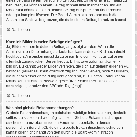
eines Beitrags sehen. Versuche bitte trotzdem, Smileys nicht zu häufig zu
benutzen, sie können einen Beitrag schnell unlesbar machen und ein
Moderator könnte deshalb deinen Beitrag entsprechend überarbeiten
oder gar komplett löschen. Die Board-Administration kann auch die
Anzahl der Smileys begrenzen, die du in einem Beitrag benutzen kannst.
Nach oben
Kann ich Bilder in meine Beiträge einfügen?
Ja, Bilder können in deinem Beitrag angezeigt werden. Wenn die
Administration Dateianhänge erlaubt hat, kannst du das Bild auch direkt
hochladen. Ansonsten musst du zu einem Bild verlinken, das auf einem
öffentlich zugänglichen Server liegt, z. B. http://www.domain.tld/mein-
bild.gif. Du kannst weder Bilder verlinken, die sich auf deinem eigenen PC
befinden (außer es ist ein öffentlich zugänglicher Server), noch zu Bildern,
die nur nach einer Anmeldung verfügbar sind, z. B. Hotmail- oder Yahoo-
Mailboxen, mit einem Passwort geschützte Seiten usw. Um das Bild
anzuzeigen, benutze den BBCode-Tag „[img]“.
Nach oben
Was sind globale Bekanntmachungen?
Globale Bekanntmachungen beinhalten wichtige Informationen, deshalb
solltest du sie so bald wie möglich lesen. Globale Bekanntmachungen
erscheinen ganz oben in jedem Forum und ebenfalls in deinem
persönlichen Bereich. Ob du eine globale Bekanntmachung schreiben
kannst oder nicht, hängt von den durch die Board-Administration