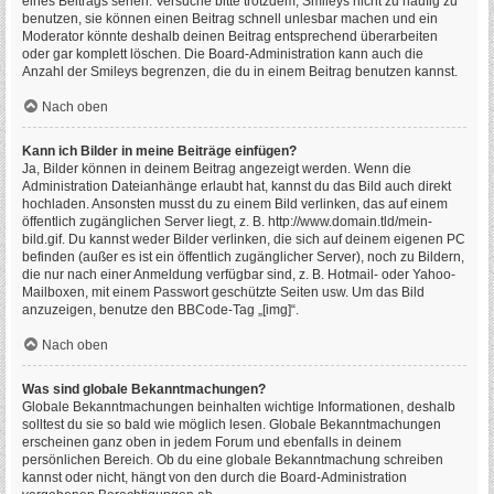
eines Beitrags sehen. Versuche bitte trotzdem, Smileys nicht zu häufig zu
benutzen, sie können einen Beitrag schnell unlesbar machen und ein
Moderator könnte deshalb deinen Beitrag entsprechend überarbeiten
oder gar komplett löschen. Die Board-Administration kann auch die
Anzahl der Smileys begrenzen, die du in einem Beitrag benutzen kannst.
Nach oben
Kann ich Bilder in meine Beiträge einfügen?
Ja, Bilder können in deinem Beitrag angezeigt werden. Wenn die
Administration Dateianhänge erlaubt hat, kannst du das Bild auch direkt
hochladen. Ansonsten musst du zu einem Bild verlinken, das auf einem
öffentlich zugänglichen Server liegt, z. B. http://www.domain.tld/mein-
bild.gif. Du kannst weder Bilder verlinken, die sich auf deinem eigenen PC
befinden (außer es ist ein öffentlich zugänglicher Server), noch zu Bildern,
die nur nach einer Anmeldung verfügbar sind, z. B. Hotmail- oder Yahoo-
Mailboxen, mit einem Passwort geschützte Seiten usw. Um das Bild
anzuzeigen, benutze den BBCode-Tag „[img]“.
Nach oben
Was sind globale Bekanntmachungen?
Globale Bekanntmachungen beinhalten wichtige Informationen, deshalb
solltest du sie so bald wie möglich lesen. Globale Bekanntmachungen
erscheinen ganz oben in jedem Forum und ebenfalls in deinem
persönlichen Bereich. Ob du eine globale Bekanntmachung schreiben
kannst oder nicht, hängt von den durch die Board-Administration