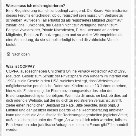
Wozu muss ich mich registrieren?
Eine Registrierung ist nicht unbedingt zwingend. Die Board-Administration
dieses Forums entscheidet, ob du registriert sein musst, um Beiträge zu
schreiben. Auf jeden Fall erhältst du als registriertes Mitglied Zugriff auf
zusätzliche Funktionen, die Gästen nicht zur Verfügung stehen: zum
Beispiel Avatarbilder, Private Nachrichten, E-Mail-Versand an andere
Mitglieder, Beitritt zu Benutzergruppen und so weiter. Wir empfehlen dir
eine Anmeldung, da sie schnell erledigt ist und dir zahlreiche Vorteile
bietet.
Nach oben
Was ist COPPA?
COPPA, ausgeschrieben Children’s Online Privacy Protection Act of 1998
(deutsch: Gesetz zum Schutz der Privatsphäre von Kindern im Internet von
1998) ist ein Gesetz in den USA, welches festlegt, dass Websites, die
möglicherweise persönliche Daten von Kindern unter 13 Jahren erheben,
hierzu die Zustimmung der Eltern beziehungsweise des oder der
Erziehungsberechtigten benötigen. Wenn du dir unsicher bist, ob dies auf
dich oder die Website, auf der du dich zu registrieren versuchst, zutrifft,
ziehe einen rechtlichen Beistand zu Rate. Bitte beachte, dass phpBB
Limited und der Besitzer dieses Boards keine Rechtsberatung anbieten
kann und nicht die Anlaufstelle für Rechtsangelegenheiten jeglicher Art ist;
außer solchen, die unter der Frage „An wen soll ich mich wenden, falls es
Beschwerden oder juristische Anfragen zu diesem Forum gibt?“ behandelt
werden.