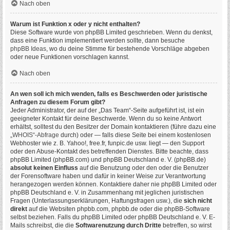
Nach oben
Warum ist Funktion x oder y nicht enthalten?
Diese Software wurde von phpBB Limited geschrieben. Wenn du denkst,
dass eine Funktion implementiert werden sollte, dann besuche
phpBB Ideas
, wo du deine Stimme für bestehende Vorschläge abgeben
oder neue Funktionen vorschlagen kannst.
Nach oben
An wen soll ich mich wenden, falls es Beschwerden oder juristische
Anfragen zu diesem Forum gibt?
Jeder Administrator, der auf der „Das Team“-Seite aufgeführt ist, ist ein
geeigneter Kontakt für deine Beschwerde. Wenn du so keine Antwort
erhältst, solltest du den Besitzer der Domain kontaktieren (führe dazu eine
„WHOIS“-Abfrage
durch) oder — falls diese Seite bei einem kostenlosen
Webhoster wie z. B. Yahoo!, free.fr, funpic.de usw. liegt — den Support
oder den Abuse-Kontakt des betreffenden Dienstes. Bitte beachte, dass
phpBB Limited (phpBB.com) und phpBB Deutschland e. V. (phpBB.de)
absolut keinen Einfluss
auf die Benutzung oder den oder die Benutzer
der Forensoftware haben und dafür in keiner Weise zur Verantwortung
herangezogen werden können. Kontaktiere daher nie phpBB Limited oder
phpBB Deutschland e. V. in Zusammenhang mit jeglichen juristischen
Fragen (Unterlassungserklärungen, Haftungsfragen usw.), die
sich nicht
direkt
auf die Websiten phpbb.com, phpbb.de oder die phpBB-Software
selbst beziehen. Falls du phpBB Limited oder phpBB Deutschland e. V. E-
Mails schreibst, die die
Softwarenutzung durch Dritte
betreffen, so wirst