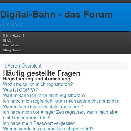
Digital-Bahn - das Forum
Zum Inhalt
Schnellzugriff
FAQ
Anmelden
Registrieren
Foren-Übersicht
Häufig gestellte Fragen
Registrierung und Anmeldung
Wozu muss ich mich registrieren?
Was ist COPPA?
Warum kann ich mich nicht registrieren?
Ich habe mich registriert, kann mich aber nicht anmelden!
Warum kann ich mich nicht anmelden?
Ich habe mich vor einiger Zeit registriert, kann mich aber
nicht mehr anmelden?!
Ich habe mein Passwort vergessen!
Warum werde ich automatisch abgemeldet?