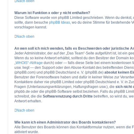
Nach oben
Warum ist Funktion x oder y nicht enthalten?
Diese Software wurde von phpBB Limited geschrieben. Wenn du denkst, 
sollte, dann besuche
phpBB Ideas
, wo du deine Stimme für bestehende 
vorschlagen kannst.
Nach oben
An wen soll ich mich wenden, falls es Beschwerden oder juristische 
Jeder Administrator, der auf der „Das Team“-Seite aufgeführt ist, ist ein 
Wenn du so keine Antwort erhältst, solltest du den Besitzer der Domain ko
„WHOIS“-Abfrage
durch) oder — falls diese Seite bei einem kostenlosen We
usw. liegt — den Support oder den Abuse-Kontakt des betreffenden Dienst
(phpBB.com) und phpBB Deutschland e. V. (phpBB.de)
absolut keinen Ei
Benutzer der Forensoftware haben und dafür in keiner Weise zur Veran
Kontaktiere daher nie phpBB Limited oder phpBB Deutschland e. V. in Zu
Fragen (Unterlassungserklärungen, Haftungsfragen usw.), die
sich nicht 
phpbb.de oder die phpBB-Software selbst beziehen. Falls du phpBB Limi
schreibst, die die
Softwarenutzung durch Dritte
betreffen, so wirst du, 
Antwort erhalten.
Nach oben
Wie kann ich einen Administrator des Boards kontaktieren?
Alle Benutzer des Boards können das Kontaktformular nutzen, wenn die F
aktiviert wurde.