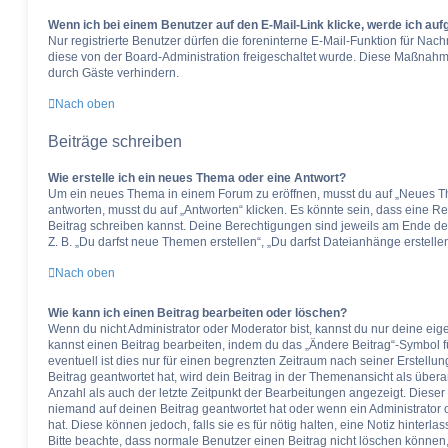
Wenn ich bei einem Benutzer auf den E-Mail-Link klicke, werde ich au
Nur registrierte Benutzer dürfen die foreninterne E-Mail-Funktion für Nach
diese von der Board-Administration freigeschaltet wurde. Diese Maßnah
durch Gäste verhindern.
Nach oben
Beiträge schreiben
Wie erstelle ich ein neues Thema oder eine Antwort?
Um ein neues Thema in einem Forum zu eröffnen, musst du auf „Neues Th
antworten, musst du auf „Antworten“ klicken. Es könnte sein, dass eine Reg
Beitrag schreiben kannst. Deine Berechtigungen sind jeweils am Ende der 
Z. B. „Du darfst neue Themen erstellen“, „Du darfst Dateianhänge erstelle
Nach oben
Wie kann ich einen Beitrag bearbeiten oder löschen?
Wenn du nicht Administrator oder Moderator bist, kannst du nur deine ei
kannst einen Beitrag bearbeiten, indem du das „Ändere Beitrag“-Symbol f
eventuell ist dies nur für einen begrenzten Zeitraum nach seiner Erstell
Beitrag geantwortet hat, wird dein Beitrag in der Themenansicht als über
Anzahl als auch der letzte Zeitpunkt der Bearbeitungen angezeigt. Dieser
niemand auf deinen Beitrag geantwortet hat oder wenn ein Administrator 
hat. Diese können jedoch, falls sie es für nötig halten, eine Notiz hinterl
Bitte beachte, dass normale Benutzer einen Beitrag nicht löschen können