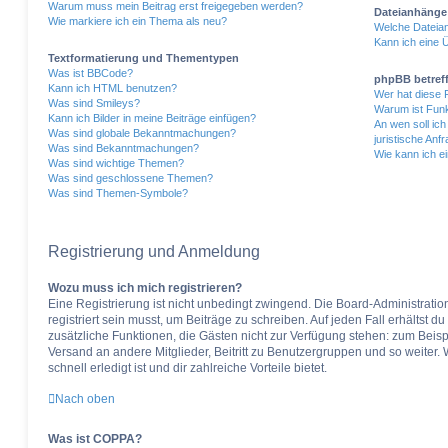
Warum muss mein Beitrag erst freigegeben werden?
Dateianhänge
Wie markiere ich ein Thema als neu?
Welche Dateian
Kann ich eine 
Textformatierung und Thementypen
Was ist BBCode?
phpBB betref
Kann ich HTML benutzen?
Wer hat diese 
Was sind Smileys?
Warum ist Funk
Kann ich Bilder in meine Beiträge einfügen?
An wen soll ic
Was sind globale Bekanntmachungen?
juristische An
Was sind Bekanntmachungen?
Wie kann ich e
Was sind wichtige Themen?
Was sind geschlossene Themen?
Was sind Themen-Symbole?
Registrierung und Anmeldung
Wozu muss ich mich registrieren?
Eine Registrierung ist nicht unbedingt zwingend. Die Board-Administrati
registriert sein musst, um Beiträge zu schreiben. Auf jeden Fall erhältst du a
zusätzliche Funktionen, die Gästen nicht zur Verfügung stehen: zum Beispi
Versand an andere Mitglieder, Beitritt zu Benutzergruppen und so weiter.
schnell erledigt ist und dir zahlreiche Vorteile bietet.
Nach oben
Was ist COPPA?