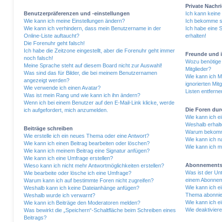
Private Nachr
Benutzerpräferenzen und -einstellungen
Ich kann keine
Wie kann ich meine Einstellungen ändern?
Ich bekomme st
Wie kann ich verhindern, dass mein Benutzername in der
Ich habe eine 
Online-Liste auftaucht?
erhalten!
Die Forenuhr geht falsch!
Ich habe die Zeitzone eingestellt, aber die Forenuhr geht immer
Freunde und i
noch falsch!
Wozu benötige 
Meine Sprache steht auf diesem Board nicht zur Auswahl!
Mitglieder?
Was sind das für Bilder, die bei meinem Benutzernamen
Wie kann ich Mi
angezeigt werden?
ignorierten Mit
Wie verwende ich einen Avatar?
Listen entfern
Was ist mein Rang und wie kann ich ihn ändern?
Wenn ich bei einem Benutzer auf den E-Mail-Link klicke, werde
Die Foren du
ich aufgefordert, mich anzumelden.
Wie kann ich 
Weshalb erhalt
Beiträge schreiben
Warum bekomme 
Wie erstelle ich ein neues Thema oder eine Antwort?
Wie kann ich n
Wie kann ich einen Beitrag bearbeiten oder löschen?
Wie kann ich m
Wie kann ich meinem Beitrag eine Signatur anfügen?
Wie kann ich eine Umfrage erstellen?
Abonnements
Wieso kann ich nicht mehr Antwortmöglichkeiten erstellen?
Was ist der U
Wie bearbeite oder lösche ich eine Umfrage?
einem Abonnem
Warum kann ich auf bestimmte Foren nicht zugreifen?
Wie kann ich e
Weshalb kann ich keine Dateianhänge anfügen?
Thema abonni
Weshalb wurde ich verwarnt?
Wie kann ich e
Wie kann ich Beiträge den Moderatoren melden?
Wie deaktivier
Was bewirkt die „Speichern“-Schaltfläche beim Schreiben eines
Beitrags?