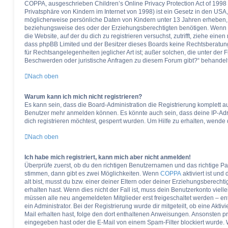
COPPA, ausgeschrieben Children’s Online Privacy Protection Act of 1998
Privatsphäre von Kindern im Internet von 1998) ist ein Gesetz in den USA,
möglicherweise persönliche Daten von Kindern unter 13 Jahren erheben, 
beziehungsweise des oder der Erziehungsberechtigten benötigen. Wenn du 
die Website, auf der du dich zu registrieren versuchst, zutrifft, ziehe eine
dass phpBB Limited und der Besitzer dieses Boards keine Rechtsberatung 
für Rechtsangelegenheiten jeglicher Art ist; außer solchen, die unter der 
Beschwerden oder juristische Anfragen zu diesem Forum gibt?“ behandel
Nach oben
Warum kann ich mich nicht registrieren?
Es kann sein, dass die Board-Administration die Registrierung komplett a
Benutzer mehr anmelden können. Es könnte auch sein, dass deine IP-Ad
dich registrieren möchtest, gesperrt wurden. Um Hilfe zu erhalten, wende 
Nach oben
Ich habe mich registriert, kann mich aber nicht anmelden!
Überprüfe zuerst, ob du den richtigen Benutzernamen und das richtige 
stimmen, dann gibt es zwei Möglichkeiten. Wenn
COPPA
aktiviert ist un
alt bist, musst du bzw. einer deiner Eltern oder deiner Erziehungsberech
erhalten hast. Wenn dies nicht der Fall ist, muss dein Benutzerkonto vielle
müssen alle neu angemeldeten Mitglieder erst freigeschaltet werden – en
ein Administrator. Bei der Registrierung wurde dir mitgeteilt, ob eine Aktiv
Mail erhalten hast, folge den dort enthaltenen Anweisungen. Ansonsten pr
eingegeben hast oder die E-Mail von einem Spam-Filter blockiert wurde. W