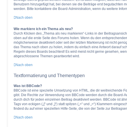
Benutzern hinzugefügt hat, bei denen sie die Beiträge erst begutachten mö
werden. Bitte kontaktiere die Board-Administration, wenn du weitere Info
Nach oben
Wie markiere ich ein Thema als neu?
Durch Klicken des „Thema als neu markieren“-Links in der Beitragsansi
oben auf die erste Seite des Forums holen. Wenn du den entsprechenden Li
möglicherweise deaktiviert oder seit der letzten Markierung ist nicht gen
das Thema nach oben zu holen, indem du einfach eine Antwort darauf schre
Regeln dieses Boards beachtest! Es wird meist nicht gerne gesehen, wenn 
abgeschlossene Themen geantwortet wird.
Nach oben
Textformatierung und Thementypen
Was ist BBCode?
BBCode ist eine spezielle Umsetzung von HTML, die dir weitreichende Fo
gibt. Die Rechte zur Verwendung von BBCode werden durch die Board-Ad
durch dich für jeden einzelnen Beitrag deaktiviert werden. BBCode ist ä
Tags von eckigen („[“ und „]“) statt spitzen („<“ und „>“) Klammern einge
findest du auf einer speziellen Hilfe-Seite, die von der Seite zur Beitragse
Nach oben