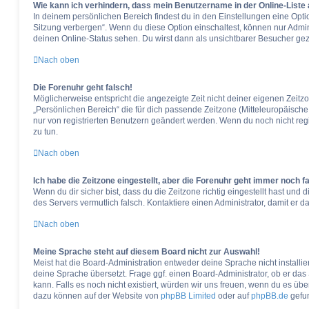
Wie kann ich verhindern, dass mein Benutzername in der Online-Liste
In deinem persönlichen Bereich findest du in den Einstellungen eine Opt
Sitzung verbergen“. Wenn du diese Option einschaltest, können nur Admin
deinen Online-Status sehen. Du wirst dann als unsichtbarer Besucher gez
Nach oben
Die Forenuhr geht falsch!
Möglicherweise entspricht die angezeigte Zeit nicht deiner eigenen Zeitzon
„Persönlichen Bereich“ die für dich passende Zeitzone (Mitteleuropäische Z
nur von registrierten Benutzern geändert werden. Wenn du noch nicht registri
zu tun.
Nach oben
Ich habe die Zeitzone eingestellt, aber die Forenuhr geht immer noch f
Wenn du dir sicher bist, dass du die Zeitzone richtig eingestellt hast und d
des Servers vermutlich falsch. Kontaktiere einen Administrator, damit er
Nach oben
Meine Sprache steht auf diesem Board nicht zur Auswahl!
Meist hat die Board-Administration entweder deine Sprache nicht installi
deine Sprache übersetzt. Frage ggf. einen Board-Administrator, ob er das 
kann. Falls es noch nicht existiert, würden wir uns freuen, wenn du es üb
dazu können auf der Website von
phpBB Limited
oder auf
phpBB.de
gefu