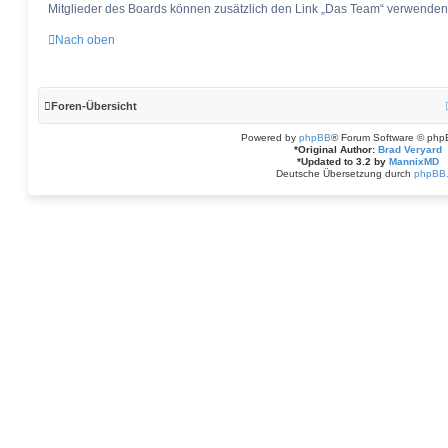
Mitglieder des Boards können zusätzlich den Link „Das Team“ verwenden
Nach oben
Foren-Übersicht
Powered by
phpBB
® Forum Software © php
*
Original Author:
Brad Veryard
*
Updated to 3.2 by
MannixMD
Deutsche Übersetzung durch
phpBB