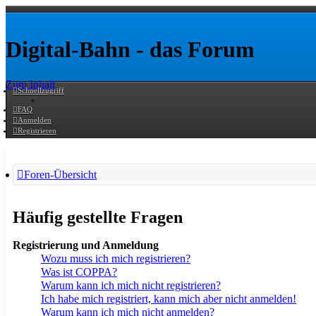
Digital-Bahn - das Forum
Zum Inhalt
Schnellzugriff
FAQ
Anmelden
Registrieren
Foren-Übersicht
Häufig gestellte Fragen
Registrierung und Anmeldung
Wozu muss ich mich registrieren?
Was ist COPPA?
Warum kann ich mich nicht registrieren?
Ich habe mich registriert, kann mich aber nicht anmelden!
Warum kann ich mich nicht anmelden?