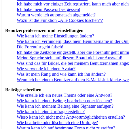
Ich habe mich vor einiger Zeit registriert, kann mich aber ni
Ich habe mein Passwort vergessen!
Warum werde ich automatisch abgemeldet?
Wozu ist die Funktion „Alle Cookies löschen“?
Benutzerpräferenzen und -einstellungen
Wie kann ich meine Einstellungen ändern?
Wie kann ich verhindern, dass mein Benutzername in der Onli
Die Forenuhr geht falsch!
Ich habe die Zeitzone eingestellt, aber die Forenuhr geht imm
Meine Sprache steht auf diesem Board nicht zur Auswahl!
Was sind das für Bilder, die bei meinem Benutzernamen ange
Wie verwende ich einen Avatar?
Was ist mein Rang und wie kann ich ihn ändern?
Wenn ich bei einem Benutzer auf den E-Mail-Link klicke, we
Beiträge schreiben
Wie erstelle ich ein neues Thema oder eine Antwort?
Wie kann ich einen Beitrag bearbeiten oder löschen?
Wie kann ich meinem Beitrag eine Signatur anfügen?
Wie kann ich eine Umfrage erstellen?
Wieso kann ich nicht mehr Antwortmöglichkeiten erstellen?
Wie bearbeite oder lösche ich eine Umfrage?
Warum kann ich auf bestimmte Foren nicht zugreifen?