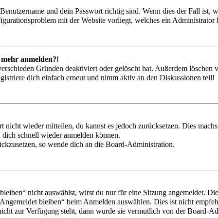
 Benutzername und dein Passwort richtig sind. Wenn dies der Fall ist,
nfigurationsproblem mit der Website vorliegt, welches ein Administrator
ht mehr anmelden?!
verschieden Gründen deaktiviert oder gelöscht hat. Außerdem löschen vi
striere dich einfach erneut und nimm aktiv an den Diskussionen teil!
rt nicht wieder mitteilen, du kannst es jedoch zurücksetzen. Dies mac
u dich schnell wieder anmelden können.
urückzusetzen, so wende dich an die Board-Administration.
iben“ nicht auswählst, wirst du nur für eine Sitzung angemeldet. Die
„Angemeldet bleiben“ beim Anmelden auswählen. Dies ist nicht empfe
 nicht zur Verfügung steht, dann wurde sie vermutlich von der Board-Adm