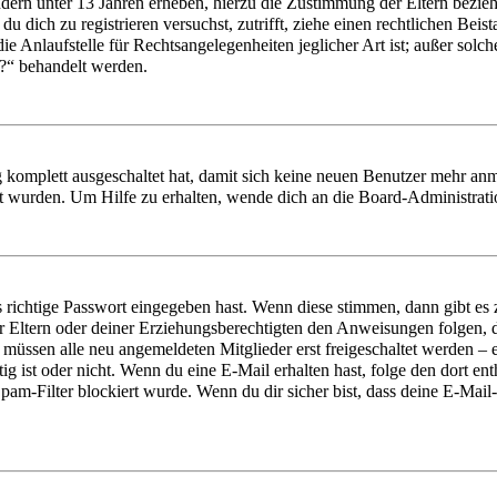
dern unter 13 Jahren erheben, hierzu die Zustimmung der Eltern bezi
r du dich zu registrieren versuchst, zutrifft, ziehe einen rechtlichen Be
e Anlaufstelle für Rechtsangelegenheiten jeglicher Art ist; außer solch
?“ behandelt werden.
g komplett ausgeschaltet hat, damit sich keine neuen Benutzer mehr an
rt wurden. Um Hilfe zu erhalten, wende dich an die Board-Administrati
s richtige Passwort eingegeben hast. Wenn diese stimmen, dann gibt e
ner Eltern oder deiner Erziehungsberechtigten den Anweisungen folgen, di
 müssen alle neu angemeldeten Mitglieder erst freigeschaltet werden – e
ötig ist oder nicht. Wenn du eine E-Mail erhalten hast, folge den dort 
am-Filter blockiert wurde. Wenn du dir sicher bist, dass deine E-Mai