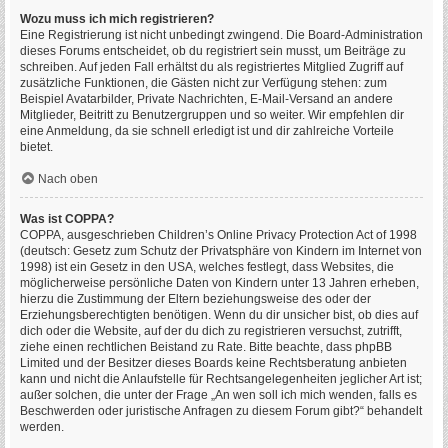
Wozu muss ich mich registrieren?
Eine Registrierung ist nicht unbedingt zwingend. Die Board-Administration
dieses Forums entscheidet, ob du registriert sein musst, um Beiträge zu
schreiben. Auf jeden Fall erhältst du als registriertes Mitglied Zugriff auf
zusätzliche Funktionen, die Gästen nicht zur Verfügung stehen: zum
Beispiel Avatarbilder, Private Nachrichten, E-Mail-Versand an andere
Mitglieder, Beitritt zu Benutzergruppen und so weiter. Wir empfehlen dir
eine Anmeldung, da sie schnell erledigt ist und dir zahlreiche Vorteile
bietet.
Nach oben
Was ist COPPA?
COPPA, ausgeschrieben Children’s Online Privacy Protection Act of 1998
(deutsch: Gesetz zum Schutz der Privatsphäre von Kindern im Internet von
1998) ist ein Gesetz in den USA, welches festlegt, dass Websites, die
möglicherweise persönliche Daten von Kindern unter 13 Jahren erheben,
hierzu die Zustimmung der Eltern beziehungsweise des oder der
Erziehungsberechtigten benötigen. Wenn du dir unsicher bist, ob dies auf
dich oder die Website, auf der du dich zu registrieren versuchst, zutrifft,
ziehe einen rechtlichen Beistand zu Rate. Bitte beachte, dass phpBB
Limited und der Besitzer dieses Boards keine Rechtsberatung anbieten
kann und nicht die Anlaufstelle für Rechtsangelegenheiten jeglicher Art ist;
außer solchen, die unter der Frage „An wen soll ich mich wenden, falls es
Beschwerden oder juristische Anfragen zu diesem Forum gibt?“ behandelt
werden.