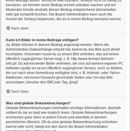
eines Beitrags sehen. Versuche bitte trotzdem, Smileys nicht zu häufig zu
benutzen, sie können einen Beitrag schnell unlesbar machen und ein
Moderator könnte deshalb deinen Beitrag entsprechend überarbeiten
oder gar komplett löschen. Die Board-Administration kann auch die
Anzahl der Smileys begrenzen, die du in einem Beitrag benutzen kannst.
Nach oben
Kann ich Bilder in meine Beiträge einfügen?
Ja, Bilder können in deinem Beitrag angezeigt werden. Wenn die
Administration Dateianhänge erlaubt hat, kannst du das Bild auch direkt
hochladen. Ansonsten musst du zu einem Bild verlinken, das auf einem
öffentlich zugänglichen Server liegt, z. B. http://www.domain.tld/mein-
bild.gif. Du kannst weder Bilder verlinken, die sich auf deinem eigenen PC
befinden (außer es ist ein öffentlich zugänglicher Server), noch zu Bildern,
die nur nach einer Anmeldung verfügbar sind, z. B. Hotmail- oder Yahoo-
Mailboxen, mit einem Passwort geschützte Seiten usw. Um das Bild
anzuzeigen, benutze den BBCode-Tag „[img]“.
Nach oben
Was sind globale Bekanntmachungen?
Globale Bekanntmachungen beinhalten wichtige Informationen, deshalb
solltest du sie so bald wie möglich lesen. Globale Bekanntmachungen
erscheinen ganz oben in jedem Forum und ebenfalls in deinem
persönlichen Bereich. Ob du eine globale Bekanntmachung schreiben
kannst oder nicht, hängt von den durch die Board-Administration