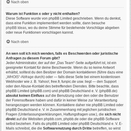
Nach oben
Warum ist Funktion x oder y nicht enthalten?
Diese Software wurde von phpBB Limited geschrieben. Wenn du denkst,
dass eine Funktion implementiert werden sollte, dann besuche
phpBB Ideas
, wo du deine Stimme für bestehende Vorschläge abgeben
oder neue Funktionen vorschlagen kannst.
Nach oben
An wen soll ich mich wenden, falls es Beschwerden oder juristische
Anfragen zu diesem Forum gibt?
Jeder Administrator, der auf der „Das Team“-Seite aufgeführt ist, ist ein
geeigneter Kontakt für deine Beschwerde. Wenn du so keine Antwort
erhältst, solltest du den Besitzer der Domain kontaktieren (führe dazu eine
„WHOIS“-Abfrage
durch) oder — falls diese Seite bei einem kostenlosen
Webhoster wie z. B. Yahoo!, free.fr, funpic.de usw. liegt — den Support
oder den Abuse-Kontakt des betreffenden Dienstes. Bitte beachte, dass
phpBB Limited (phpBB.com) und phpBB Deutschland e. V. (phpBB.de)
absolut keinen Einfluss
auf die Benutzung oder den oder die Benutzer
der Forensoftware haben und dafür in keiner Weise zur Verantwortung
herangezogen werden können. Kontaktiere daher nie phpBB Limited oder
phpBB Deutschland e. V. in Zusammenhang mit jeglichen juristischen
Fragen (Unterlassungserklärungen, Haftungsfragen usw.), die
sich nicht
direkt
auf die Websiten phpbb.com, phpbb.de oder die phpBB-Software
selbst beziehen. Falls du phpBB Limited oder phpBB Deutschland e. V. E-
Mails schreibst, die die
Softwarenutzung durch Dritte
betreffen, so wirst