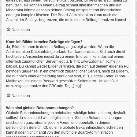
eines Beitrags sehen. Versuche bitte trotzdem, Smileys nicht zu häufig zu
benutzen, sie können einen Beitrag schnell unlesbar machen und ein
Moderator könnte deshalb deinen Beitrag entsprechend überarbeiten
oder gar komplett löschen. Die Board-Administration kann auch die
Anzahl der Smileys begrenzen, die du in einem Beitrag benutzen kannst.
Nach oben
Kann ich Bilder in meine Beiträge einfügen?
Ja, Bilder können in deinem Beitrag angezeigt werden. Wenn die
Administration Dateianhänge erlaubt hat, kannst du das Bild auch direkt
hochladen. Ansonsten musst du zu einem Bild verlinken, das auf einem
öffentlich zugänglichen Server liegt, z. B. http://www.domain.tld/mein-
bild.gif. Du kannst weder Bilder verlinken, die sich auf deinem eigenen PC
befinden (außer es ist ein öffentlich zugänglicher Server), noch zu Bildern,
die nur nach einer Anmeldung verfügbar sind, z. B. Hotmail- oder Yahoo-
Mailboxen, mit einem Passwort geschützte Seiten usw. Um das Bild
anzuzeigen, benutze den BBCode-Tag „[img]“.
Nach oben
Was sind globale Bekanntmachungen?
Globale Bekanntmachungen beinhalten wichtige Informationen, deshalb
solltest du sie so bald wie möglich lesen. Globale Bekanntmachungen
erscheinen ganz oben in jedem Forum und ebenfalls in deinem
persönlichen Bereich. Ob du eine globale Bekanntmachung schreiben
kannst oder nicht, hängt von den durch die Board-Administration