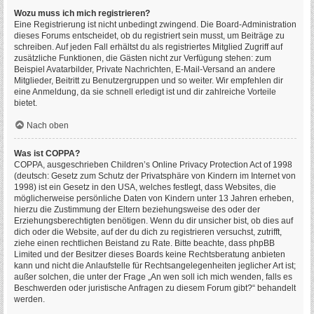
Wozu muss ich mich registrieren?
Eine Registrierung ist nicht unbedingt zwingend. Die Board-Administration
dieses Forums entscheidet, ob du registriert sein musst, um Beiträge zu
schreiben. Auf jeden Fall erhältst du als registriertes Mitglied Zugriff auf
zusätzliche Funktionen, die Gästen nicht zur Verfügung stehen: zum
Beispiel Avatarbilder, Private Nachrichten, E-Mail-Versand an andere
Mitglieder, Beitritt zu Benutzergruppen und so weiter. Wir empfehlen dir
eine Anmeldung, da sie schnell erledigt ist und dir zahlreiche Vorteile
bietet.
Nach oben
Was ist COPPA?
COPPA, ausgeschrieben Children’s Online Privacy Protection Act of 1998
(deutsch: Gesetz zum Schutz der Privatsphäre von Kindern im Internet von
1998) ist ein Gesetz in den USA, welches festlegt, dass Websites, die
möglicherweise persönliche Daten von Kindern unter 13 Jahren erheben,
hierzu die Zustimmung der Eltern beziehungsweise des oder der
Erziehungsberechtigten benötigen. Wenn du dir unsicher bist, ob dies auf
dich oder die Website, auf der du dich zu registrieren versuchst, zutrifft,
ziehe einen rechtlichen Beistand zu Rate. Bitte beachte, dass phpBB
Limited und der Besitzer dieses Boards keine Rechtsberatung anbieten
kann und nicht die Anlaufstelle für Rechtsangelegenheiten jeglicher Art ist;
außer solchen, die unter der Frage „An wen soll ich mich wenden, falls es
Beschwerden oder juristische Anfragen zu diesem Forum gibt?“ behandelt
werden.