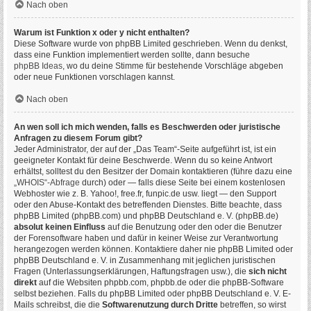
Nach oben
Warum ist Funktion x oder y nicht enthalten?
Diese Software wurde von phpBB Limited geschrieben. Wenn du denkst,
dass eine Funktion implementiert werden sollte, dann besuche
phpBB Ideas
, wo du deine Stimme für bestehende Vorschläge abgeben
oder neue Funktionen vorschlagen kannst.
Nach oben
An wen soll ich mich wenden, falls es Beschwerden oder juristische
Anfragen zu diesem Forum gibt?
Jeder Administrator, der auf der „Das Team“-Seite aufgeführt ist, ist ein
geeigneter Kontakt für deine Beschwerde. Wenn du so keine Antwort
erhältst, solltest du den Besitzer der Domain kontaktieren (führe dazu eine
„WHOIS“-Abfrage
durch) oder — falls diese Seite bei einem kostenlosen
Webhoster wie z. B. Yahoo!, free.fr, funpic.de usw. liegt — den Support
oder den Abuse-Kontakt des betreffenden Dienstes. Bitte beachte, dass
phpBB Limited (phpBB.com) und phpBB Deutschland e. V. (phpBB.de)
absolut keinen Einfluss
auf die Benutzung oder den oder die Benutzer
der Forensoftware haben und dafür in keiner Weise zur Verantwortung
herangezogen werden können. Kontaktiere daher nie phpBB Limited oder
phpBB Deutschland e. V. in Zusammenhang mit jeglichen juristischen
Fragen (Unterlassungserklärungen, Haftungsfragen usw.), die
sich nicht
direkt
auf die Websiten phpbb.com, phpbb.de oder die phpBB-Software
selbst beziehen. Falls du phpBB Limited oder phpBB Deutschland e. V. E-
Mails schreibst, die die
Softwarenutzung durch Dritte
betreffen, so wirst