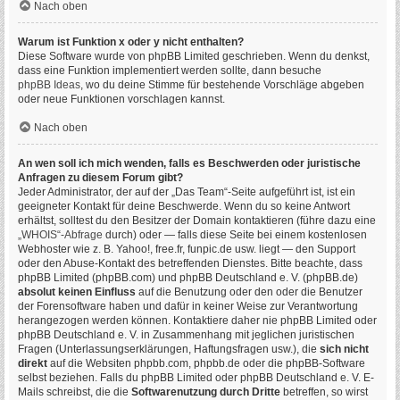
Nach oben
Warum ist Funktion x oder y nicht enthalten?
Diese Software wurde von phpBB Limited geschrieben. Wenn du denkst,
dass eine Funktion implementiert werden sollte, dann besuche
phpBB Ideas
, wo du deine Stimme für bestehende Vorschläge abgeben
oder neue Funktionen vorschlagen kannst.
Nach oben
An wen soll ich mich wenden, falls es Beschwerden oder juristische
Anfragen zu diesem Forum gibt?
Jeder Administrator, der auf der „Das Team“-Seite aufgeführt ist, ist ein
geeigneter Kontakt für deine Beschwerde. Wenn du so keine Antwort
erhältst, solltest du den Besitzer der Domain kontaktieren (führe dazu eine
„WHOIS“-Abfrage
durch) oder — falls diese Seite bei einem kostenlosen
Webhoster wie z. B. Yahoo!, free.fr, funpic.de usw. liegt — den Support
oder den Abuse-Kontakt des betreffenden Dienstes. Bitte beachte, dass
phpBB Limited (phpBB.com) und phpBB Deutschland e. V. (phpBB.de)
absolut keinen Einfluss
auf die Benutzung oder den oder die Benutzer
der Forensoftware haben und dafür in keiner Weise zur Verantwortung
herangezogen werden können. Kontaktiere daher nie phpBB Limited oder
phpBB Deutschland e. V. in Zusammenhang mit jeglichen juristischen
Fragen (Unterlassungserklärungen, Haftungsfragen usw.), die
sich nicht
direkt
auf die Websiten phpbb.com, phpbb.de oder die phpBB-Software
selbst beziehen. Falls du phpBB Limited oder phpBB Deutschland e. V. E-
Mails schreibst, die die
Softwarenutzung durch Dritte
betreffen, so wirst