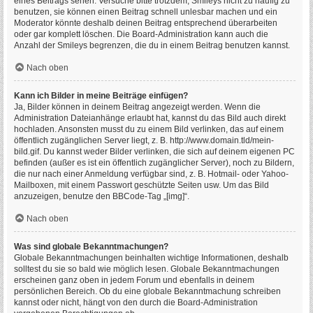
eines Beitrags sehen. Versuche bitte trotzdem, Smileys nicht zu häufig zu
benutzen, sie können einen Beitrag schnell unlesbar machen und ein
Moderator könnte deshalb deinen Beitrag entsprechend überarbeiten
oder gar komplett löschen. Die Board-Administration kann auch die
Anzahl der Smileys begrenzen, die du in einem Beitrag benutzen kannst.
Nach oben
Kann ich Bilder in meine Beiträge einfügen?
Ja, Bilder können in deinem Beitrag angezeigt werden. Wenn die
Administration Dateianhänge erlaubt hat, kannst du das Bild auch direkt
hochladen. Ansonsten musst du zu einem Bild verlinken, das auf einem
öffentlich zugänglichen Server liegt, z. B. http://www.domain.tld/mein-
bild.gif. Du kannst weder Bilder verlinken, die sich auf deinem eigenen PC
befinden (außer es ist ein öffentlich zugänglicher Server), noch zu Bildern,
die nur nach einer Anmeldung verfügbar sind, z. B. Hotmail- oder Yahoo-
Mailboxen, mit einem Passwort geschützte Seiten usw. Um das Bild
anzuzeigen, benutze den BBCode-Tag „[img]“.
Nach oben
Was sind globale Bekanntmachungen?
Globale Bekanntmachungen beinhalten wichtige Informationen, deshalb
solltest du sie so bald wie möglich lesen. Globale Bekanntmachungen
erscheinen ganz oben in jedem Forum und ebenfalls in deinem
persönlichen Bereich. Ob du eine globale Bekanntmachung schreiben
kannst oder nicht, hängt von den durch die Board-Administration