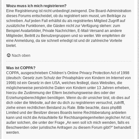
Wozu muss ich mich registrieren?
Eine Registrierung ist nicht unbedingt zwingend. Die Board-Administration
dieses Forums entscheidet, ob du registriert sein musst, um Beiträge zu
schreiben. Auf jeden Fall erhältst du als registriertes Mitglied Zugriff auf
zusätzliche Funktionen, die Gästen nicht zur Verfügung stehen: zum
Beispiel Avatarbilder, Private Nachrichten, E-Mail-Versand an andere
Mitglieder, Beitritt zu Benutzergruppen und so weiter. Wir empfehlen dir
eine Anmeldung, da sie schnell erledigt ist und dir zahlreiche Vorteile
bietet.
Nach oben
Was ist COPPA?
COPPA, ausgeschrieben Children’s Online Privacy Protection Act of 1998
(deutsch: Gesetz zum Schutz der Privatsphäre von Kindern im Internet von
1998) ist ein Gesetz in den USA, welches festlegt, dass Websites, die
möglicherweise persönliche Daten von Kindern unter 13 Jahren erheben,
hierzu die Zustimmung der Eltern beziehungsweise des oder der
Erziehungsberechtigten benötigen. Wenn du dir unsicher bist, ob dies auf
dich oder die Website, auf der du dich zu registrieren versuchst, zutrifft,
ziehe einen rechtlichen Beistand zu Rate. Bitte beachte, dass phpBB
Limited und der Besitzer dieses Boards keine Rechtsberatung anbieten
kann und nicht die Anlaufstelle für Rechtsangelegenheiten jeglicher Art ist;
außer solchen, die unter der Frage „An wen soll ich mich wenden, falls es
Beschwerden oder juristische Anfragen zu diesem Forum gibt?“ behandelt
werden.