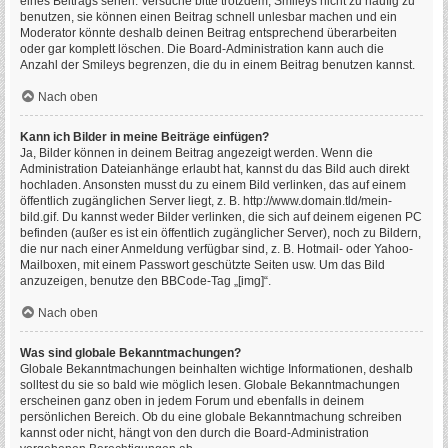
eines Beitrags sehen. Versuche bitte trotzdem, Smileys nicht zu häufig zu
benutzen, sie können einen Beitrag schnell unlesbar machen und ein
Moderator könnte deshalb deinen Beitrag entsprechend überarbeiten
oder gar komplett löschen. Die Board-Administration kann auch die
Anzahl der Smileys begrenzen, die du in einem Beitrag benutzen kannst.
Nach oben
Kann ich Bilder in meine Beiträge einfügen?
Ja, Bilder können in deinem Beitrag angezeigt werden. Wenn die
Administration Dateianhänge erlaubt hat, kannst du das Bild auch direkt
hochladen. Ansonsten musst du zu einem Bild verlinken, das auf einem
öffentlich zugänglichen Server liegt, z. B. http://www.domain.tld/mein-
bild.gif. Du kannst weder Bilder verlinken, die sich auf deinem eigenen PC
befinden (außer es ist ein öffentlich zugänglicher Server), noch zu Bildern,
die nur nach einer Anmeldung verfügbar sind, z. B. Hotmail- oder Yahoo-
Mailboxen, mit einem Passwort geschützte Seiten usw. Um das Bild
anzuzeigen, benutze den BBCode-Tag „[img]“.
Nach oben
Was sind globale Bekanntmachungen?
Globale Bekanntmachungen beinhalten wichtige Informationen, deshalb
solltest du sie so bald wie möglich lesen. Globale Bekanntmachungen
erscheinen ganz oben in jedem Forum und ebenfalls in deinem
persönlichen Bereich. Ob du eine globale Bekanntmachung schreiben
kannst oder nicht, hängt von den durch die Board-Administration