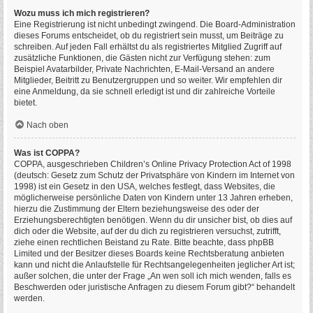
Wozu muss ich mich registrieren?
Eine Registrierung ist nicht unbedingt zwingend. Die Board-Administration
dieses Forums entscheidet, ob du registriert sein musst, um Beiträge zu
schreiben. Auf jeden Fall erhältst du als registriertes Mitglied Zugriff auf
zusätzliche Funktionen, die Gästen nicht zur Verfügung stehen: zum
Beispiel Avatarbilder, Private Nachrichten, E-Mail-Versand an andere
Mitglieder, Beitritt zu Benutzergruppen und so weiter. Wir empfehlen dir
eine Anmeldung, da sie schnell erledigt ist und dir zahlreiche Vorteile
bietet.
Nach oben
Was ist COPPA?
COPPA, ausgeschrieben Children’s Online Privacy Protection Act of 1998
(deutsch: Gesetz zum Schutz der Privatsphäre von Kindern im Internet von
1998) ist ein Gesetz in den USA, welches festlegt, dass Websites, die
möglicherweise persönliche Daten von Kindern unter 13 Jahren erheben,
hierzu die Zustimmung der Eltern beziehungsweise des oder der
Erziehungsberechtigten benötigen. Wenn du dir unsicher bist, ob dies auf
dich oder die Website, auf der du dich zu registrieren versuchst, zutrifft,
ziehe einen rechtlichen Beistand zu Rate. Bitte beachte, dass phpBB
Limited und der Besitzer dieses Boards keine Rechtsberatung anbieten
kann und nicht die Anlaufstelle für Rechtsangelegenheiten jeglicher Art ist;
außer solchen, die unter der Frage „An wen soll ich mich wenden, falls es
Beschwerden oder juristische Anfragen zu diesem Forum gibt?“ behandelt
werden.