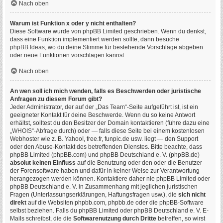
Nach oben
Warum ist Funktion x oder y nicht enthalten?
Diese Software wurde von phpBB Limited geschrieben. Wenn du denkst,
dass eine Funktion implementiert werden sollte, dann besuche
phpBB Ideas
, wo du deine Stimme für bestehende Vorschläge abgeben
oder neue Funktionen vorschlagen kannst.
Nach oben
An wen soll ich mich wenden, falls es Beschwerden oder juristische
Anfragen zu diesem Forum gibt?
Jeder Administrator, der auf der „Das Team“-Seite aufgeführt ist, ist ein
geeigneter Kontakt für deine Beschwerde. Wenn du so keine Antwort
erhältst, solltest du den Besitzer der Domain kontaktieren (führe dazu eine
„WHOIS“-Abfrage
durch) oder — falls diese Seite bei einem kostenlosen
Webhoster wie z. B. Yahoo!, free.fr, funpic.de usw. liegt — den Support
oder den Abuse-Kontakt des betreffenden Dienstes. Bitte beachte, dass
phpBB Limited (phpBB.com) und phpBB Deutschland e. V. (phpBB.de)
absolut keinen Einfluss
auf die Benutzung oder den oder die Benutzer
der Forensoftware haben und dafür in keiner Weise zur Verantwortung
herangezogen werden können. Kontaktiere daher nie phpBB Limited oder
phpBB Deutschland e. V. in Zusammenhang mit jeglichen juristischen
Fragen (Unterlassungserklärungen, Haftungsfragen usw.), die
sich nicht
direkt
auf die Websiten phpbb.com, phpbb.de oder die phpBB-Software
selbst beziehen. Falls du phpBB Limited oder phpBB Deutschland e. V. E-
Mails schreibst, die die
Softwarenutzung durch Dritte
betreffen, so wirst