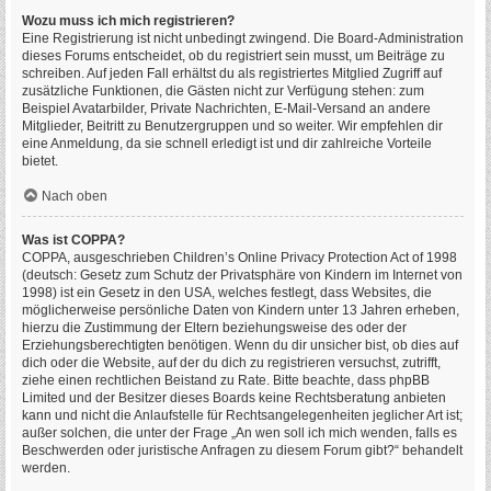
Wozu muss ich mich registrieren?
Eine Registrierung ist nicht unbedingt zwingend. Die Board-Administration
dieses Forums entscheidet, ob du registriert sein musst, um Beiträge zu
schreiben. Auf jeden Fall erhältst du als registriertes Mitglied Zugriff auf
zusätzliche Funktionen, die Gästen nicht zur Verfügung stehen: zum
Beispiel Avatarbilder, Private Nachrichten, E-Mail-Versand an andere
Mitglieder, Beitritt zu Benutzergruppen und so weiter. Wir empfehlen dir
eine Anmeldung, da sie schnell erledigt ist und dir zahlreiche Vorteile
bietet.
Nach oben
Was ist COPPA?
COPPA, ausgeschrieben Children’s Online Privacy Protection Act of 1998
(deutsch: Gesetz zum Schutz der Privatsphäre von Kindern im Internet von
1998) ist ein Gesetz in den USA, welches festlegt, dass Websites, die
möglicherweise persönliche Daten von Kindern unter 13 Jahren erheben,
hierzu die Zustimmung der Eltern beziehungsweise des oder der
Erziehungsberechtigten benötigen. Wenn du dir unsicher bist, ob dies auf
dich oder die Website, auf der du dich zu registrieren versuchst, zutrifft,
ziehe einen rechtlichen Beistand zu Rate. Bitte beachte, dass phpBB
Limited und der Besitzer dieses Boards keine Rechtsberatung anbieten
kann und nicht die Anlaufstelle für Rechtsangelegenheiten jeglicher Art ist;
außer solchen, die unter der Frage „An wen soll ich mich wenden, falls es
Beschwerden oder juristische Anfragen zu diesem Forum gibt?“ behandelt
werden.