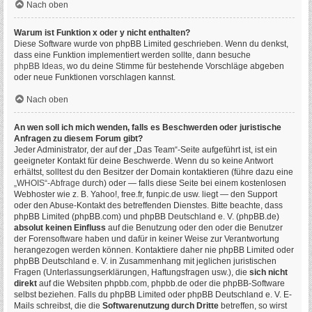
Nach oben
Warum ist Funktion x oder y nicht enthalten?
Diese Software wurde von phpBB Limited geschrieben. Wenn du denkst,
dass eine Funktion implementiert werden sollte, dann besuche
phpBB Ideas
, wo du deine Stimme für bestehende Vorschläge abgeben
oder neue Funktionen vorschlagen kannst.
Nach oben
An wen soll ich mich wenden, falls es Beschwerden oder juristische
Anfragen zu diesem Forum gibt?
Jeder Administrator, der auf der „Das Team“-Seite aufgeführt ist, ist ein
geeigneter Kontakt für deine Beschwerde. Wenn du so keine Antwort
erhältst, solltest du den Besitzer der Domain kontaktieren (führe dazu eine
„WHOIS“-Abfrage
durch) oder — falls diese Seite bei einem kostenlosen
Webhoster wie z. B. Yahoo!, free.fr, funpic.de usw. liegt — den Support
oder den Abuse-Kontakt des betreffenden Dienstes. Bitte beachte, dass
phpBB Limited (phpBB.com) und phpBB Deutschland e. V. (phpBB.de)
absolut keinen Einfluss
auf die Benutzung oder den oder die Benutzer
der Forensoftware haben und dafür in keiner Weise zur Verantwortung
herangezogen werden können. Kontaktiere daher nie phpBB Limited oder
phpBB Deutschland e. V. in Zusammenhang mit jeglichen juristischen
Fragen (Unterlassungserklärungen, Haftungsfragen usw.), die
sich nicht
direkt
auf die Websiten phpbb.com, phpbb.de oder die phpBB-Software
selbst beziehen. Falls du phpBB Limited oder phpBB Deutschland e. V. E-
Mails schreibst, die die
Softwarenutzung durch Dritte
betreffen, so wirst