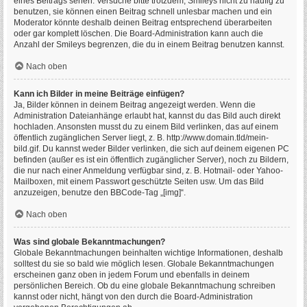
eines Beitrags sehen. Versuche bitte trotzdem, Smileys nicht zu häufig zu
benutzen, sie können einen Beitrag schnell unlesbar machen und ein
Moderator könnte deshalb deinen Beitrag entsprechend überarbeiten
oder gar komplett löschen. Die Board-Administration kann auch die
Anzahl der Smileys begrenzen, die du in einem Beitrag benutzen kannst.
Nach oben
Kann ich Bilder in meine Beiträge einfügen?
Ja, Bilder können in deinem Beitrag angezeigt werden. Wenn die
Administration Dateianhänge erlaubt hat, kannst du das Bild auch direkt
hochladen. Ansonsten musst du zu einem Bild verlinken, das auf einem
öffentlich zugänglichen Server liegt, z. B. http://www.domain.tld/mein-
bild.gif. Du kannst weder Bilder verlinken, die sich auf deinem eigenen PC
befinden (außer es ist ein öffentlich zugänglicher Server), noch zu Bildern,
die nur nach einer Anmeldung verfügbar sind, z. B. Hotmail- oder Yahoo-
Mailboxen, mit einem Passwort geschützte Seiten usw. Um das Bild
anzuzeigen, benutze den BBCode-Tag „[img]“.
Nach oben
Was sind globale Bekanntmachungen?
Globale Bekanntmachungen beinhalten wichtige Informationen, deshalb
solltest du sie so bald wie möglich lesen. Globale Bekanntmachungen
erscheinen ganz oben in jedem Forum und ebenfalls in deinem
persönlichen Bereich. Ob du eine globale Bekanntmachung schreiben
kannst oder nicht, hängt von den durch die Board-Administration