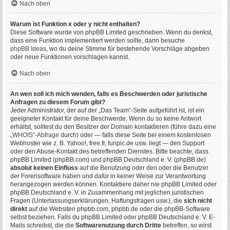
Nach oben
Warum ist Funktion x oder y nicht enthalten?
Diese Software wurde von phpBB Limited geschrieben. Wenn du denkst,
dass eine Funktion implementiert werden sollte, dann besuche
phpBB Ideas
, wo du deine Stimme für bestehende Vorschläge abgeben
oder neue Funktionen vorschlagen kannst.
Nach oben
An wen soll ich mich wenden, falls es Beschwerden oder juristische
Anfragen zu diesem Forum gibt?
Jeder Administrator, der auf der „Das Team“-Seite aufgeführt ist, ist ein
geeigneter Kontakt für deine Beschwerde. Wenn du so keine Antwort
erhältst, solltest du den Besitzer der Domain kontaktieren (führe dazu eine
„WHOIS“-Abfrage
durch) oder — falls diese Seite bei einem kostenlosen
Webhoster wie z. B. Yahoo!, free.fr, funpic.de usw. liegt — den Support
oder den Abuse-Kontakt des betreffenden Dienstes. Bitte beachte, dass
phpBB Limited (phpBB.com) und phpBB Deutschland e. V. (phpBB.de)
absolut keinen Einfluss
auf die Benutzung oder den oder die Benutzer
der Forensoftware haben und dafür in keiner Weise zur Verantwortung
herangezogen werden können. Kontaktiere daher nie phpBB Limited oder
phpBB Deutschland e. V. in Zusammenhang mit jeglichen juristischen
Fragen (Unterlassungserklärungen, Haftungsfragen usw.), die
sich nicht
direkt
auf die Websiten phpbb.com, phpbb.de oder die phpBB-Software
selbst beziehen. Falls du phpBB Limited oder phpBB Deutschland e. V. E-
Mails schreibst, die die
Softwarenutzung durch Dritte
betreffen, so wirst