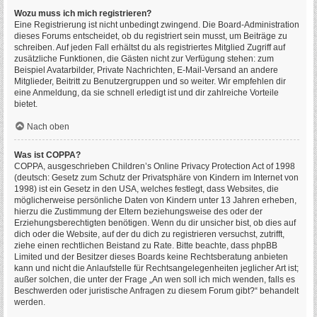
Wozu muss ich mich registrieren?
Eine Registrierung ist nicht unbedingt zwingend. Die Board-Administration
dieses Forums entscheidet, ob du registriert sein musst, um Beiträge zu
schreiben. Auf jeden Fall erhältst du als registriertes Mitglied Zugriff auf
zusätzliche Funktionen, die Gästen nicht zur Verfügung stehen: zum
Beispiel Avatarbilder, Private Nachrichten, E-Mail-Versand an andere
Mitglieder, Beitritt zu Benutzergruppen und so weiter. Wir empfehlen dir
eine Anmeldung, da sie schnell erledigt ist und dir zahlreiche Vorteile
bietet.
Nach oben
Was ist COPPA?
COPPA, ausgeschrieben Children’s Online Privacy Protection Act of 1998
(deutsch: Gesetz zum Schutz der Privatsphäre von Kindern im Internet von
1998) ist ein Gesetz in den USA, welches festlegt, dass Websites, die
möglicherweise persönliche Daten von Kindern unter 13 Jahren erheben,
hierzu die Zustimmung der Eltern beziehungsweise des oder der
Erziehungsberechtigten benötigen. Wenn du dir unsicher bist, ob dies auf
dich oder die Website, auf der du dich zu registrieren versuchst, zutrifft,
ziehe einen rechtlichen Beistand zu Rate. Bitte beachte, dass phpBB
Limited und der Besitzer dieses Boards keine Rechtsberatung anbieten
kann und nicht die Anlaufstelle für Rechtsangelegenheiten jeglicher Art ist;
außer solchen, die unter der Frage „An wen soll ich mich wenden, falls es
Beschwerden oder juristische Anfragen zu diesem Forum gibt?“ behandelt
werden.