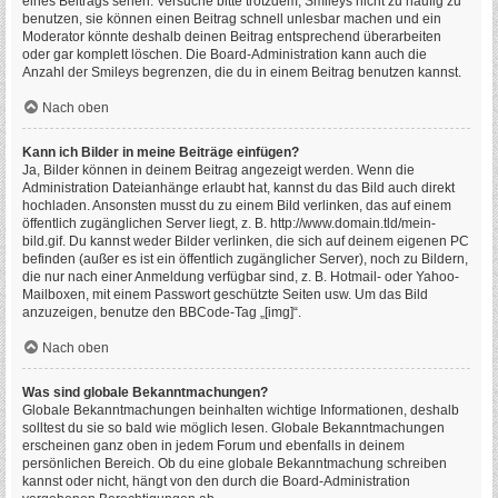
eines Beitrags sehen. Versuche bitte trotzdem, Smileys nicht zu häufig zu
benutzen, sie können einen Beitrag schnell unlesbar machen und ein
Moderator könnte deshalb deinen Beitrag entsprechend überarbeiten
oder gar komplett löschen. Die Board-Administration kann auch die
Anzahl der Smileys begrenzen, die du in einem Beitrag benutzen kannst.
Nach oben
Kann ich Bilder in meine Beiträge einfügen?
Ja, Bilder können in deinem Beitrag angezeigt werden. Wenn die
Administration Dateianhänge erlaubt hat, kannst du das Bild auch direkt
hochladen. Ansonsten musst du zu einem Bild verlinken, das auf einem
öffentlich zugänglichen Server liegt, z. B. http://www.domain.tld/mein-
bild.gif. Du kannst weder Bilder verlinken, die sich auf deinem eigenen PC
befinden (außer es ist ein öffentlich zugänglicher Server), noch zu Bildern,
die nur nach einer Anmeldung verfügbar sind, z. B. Hotmail- oder Yahoo-
Mailboxen, mit einem Passwort geschützte Seiten usw. Um das Bild
anzuzeigen, benutze den BBCode-Tag „[img]“.
Nach oben
Was sind globale Bekanntmachungen?
Globale Bekanntmachungen beinhalten wichtige Informationen, deshalb
solltest du sie so bald wie möglich lesen. Globale Bekanntmachungen
erscheinen ganz oben in jedem Forum und ebenfalls in deinem
persönlichen Bereich. Ob du eine globale Bekanntmachung schreiben
kannst oder nicht, hängt von den durch die Board-Administration