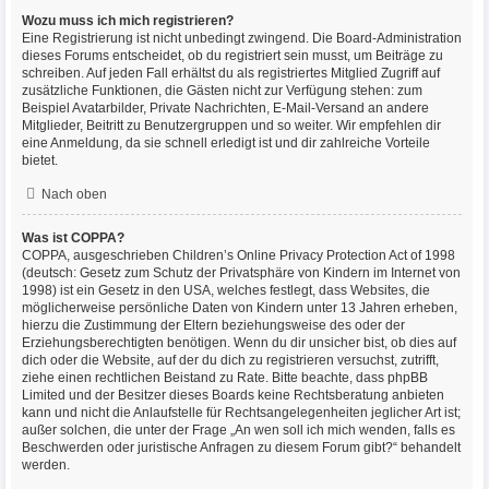
Wozu muss ich mich registrieren?
Eine Registrierung ist nicht unbedingt zwingend. Die Board-Administration
dieses Forums entscheidet, ob du registriert sein musst, um Beiträge zu
schreiben. Auf jeden Fall erhältst du als registriertes Mitglied Zugriff auf
zusätzliche Funktionen, die Gästen nicht zur Verfügung stehen: zum
Beispiel Avatarbilder, Private Nachrichten, E-Mail-Versand an andere
Mitglieder, Beitritt zu Benutzergruppen und so weiter. Wir empfehlen dir
eine Anmeldung, da sie schnell erledigt ist und dir zahlreiche Vorteile
bietet.
Nach oben
Was ist COPPA?
COPPA, ausgeschrieben Children’s Online Privacy Protection Act of 1998
(deutsch: Gesetz zum Schutz der Privatsphäre von Kindern im Internet von
1998) ist ein Gesetz in den USA, welches festlegt, dass Websites, die
möglicherweise persönliche Daten von Kindern unter 13 Jahren erheben,
hierzu die Zustimmung der Eltern beziehungsweise des oder der
Erziehungsberechtigten benötigen. Wenn du dir unsicher bist, ob dies auf
dich oder die Website, auf der du dich zu registrieren versuchst, zutrifft,
ziehe einen rechtlichen Beistand zu Rate. Bitte beachte, dass phpBB
Limited und der Besitzer dieses Boards keine Rechtsberatung anbieten
kann und nicht die Anlaufstelle für Rechtsangelegenheiten jeglicher Art ist;
außer solchen, die unter der Frage „An wen soll ich mich wenden, falls es
Beschwerden oder juristische Anfragen zu diesem Forum gibt?“ behandelt
werden.