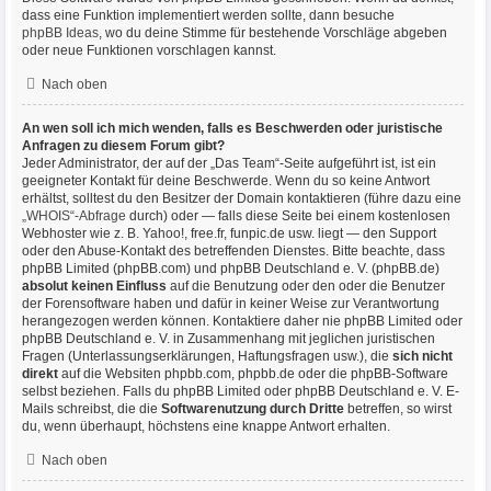
dass eine Funktion implementiert werden sollte, dann besuche
phpBB Ideas
, wo du deine Stimme für bestehende Vorschläge abgeben
oder neue Funktionen vorschlagen kannst.
Nach oben
An wen soll ich mich wenden, falls es Beschwerden oder juristische
Anfragen zu diesem Forum gibt?
Jeder Administrator, der auf der „Das Team“-Seite aufgeführt ist, ist ein
geeigneter Kontakt für deine Beschwerde. Wenn du so keine Antwort
erhältst, solltest du den Besitzer der Domain kontaktieren (führe dazu eine
„WHOIS“-Abfrage
durch) oder — falls diese Seite bei einem kostenlosen
Webhoster wie z. B. Yahoo!, free.fr, funpic.de usw. liegt — den Support
oder den Abuse-Kontakt des betreffenden Dienstes. Bitte beachte, dass
phpBB Limited (phpBB.com) und phpBB Deutschland e. V. (phpBB.de)
absolut keinen Einfluss
auf die Benutzung oder den oder die Benutzer
der Forensoftware haben und dafür in keiner Weise zur Verantwortung
herangezogen werden können. Kontaktiere daher nie phpBB Limited oder
phpBB Deutschland e. V. in Zusammenhang mit jeglichen juristischen
Fragen (Unterlassungserklärungen, Haftungsfragen usw.), die
sich nicht
direkt
auf die Websiten phpbb.com, phpbb.de oder die phpBB-Software
selbst beziehen. Falls du phpBB Limited oder phpBB Deutschland e. V. E-
Mails schreibst, die die
Softwarenutzung durch Dritte
betreffen, so wirst
du, wenn überhaupt, höchstens eine knappe Antwort erhalten.
Nach oben