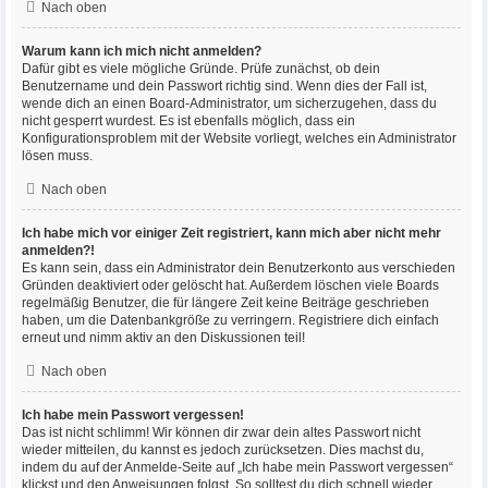
Nach oben
Warum kann ich mich nicht anmelden?
Dafür gibt es viele mögliche Gründe. Prüfe zunächst, ob dein
Benutzername und dein Passwort richtig sind. Wenn dies der Fall ist,
wende dich an einen Board-Administrator, um sicherzugehen, dass du
nicht gesperrt wurdest. Es ist ebenfalls möglich, dass ein
Konfigurationsproblem mit der Website vorliegt, welches ein Administrator
lösen muss.
Nach oben
Ich habe mich vor einiger Zeit registriert, kann mich aber nicht mehr
anmelden?!
Es kann sein, dass ein Administrator dein Benutzerkonto aus verschieden
Gründen deaktiviert oder gelöscht hat. Außerdem löschen viele Boards
regelmäßig Benutzer, die für längere Zeit keine Beiträge geschrieben
haben, um die Datenbankgröße zu verringern. Registriere dich einfach
erneut und nimm aktiv an den Diskussionen teil!
Nach oben
Ich habe mein Passwort vergessen!
Das ist nicht schlimm! Wir können dir zwar dein altes Passwort nicht
wieder mitteilen, du kannst es jedoch zurücksetzen. Dies machst du,
indem du auf der Anmelde-Seite auf „Ich habe mein Passwort vergessen“
klickst und den Anweisungen folgst. So solltest du dich schnell wieder