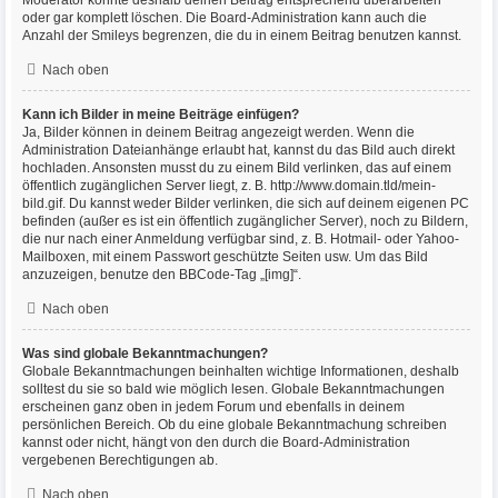
Moderator könnte deshalb deinen Beitrag entsprechend überarbeiten
oder gar komplett löschen. Die Board-Administration kann auch die
Anzahl der Smileys begrenzen, die du in einem Beitrag benutzen kannst.
Nach oben
Kann ich Bilder in meine Beiträge einfügen?
Ja, Bilder können in deinem Beitrag angezeigt werden. Wenn die
Administration Dateianhänge erlaubt hat, kannst du das Bild auch direkt
hochladen. Ansonsten musst du zu einem Bild verlinken, das auf einem
öffentlich zugänglichen Server liegt, z. B. http://www.domain.tld/mein-
bild.gif. Du kannst weder Bilder verlinken, die sich auf deinem eigenen PC
befinden (außer es ist ein öffentlich zugänglicher Server), noch zu Bildern,
die nur nach einer Anmeldung verfügbar sind, z. B. Hotmail- oder Yahoo-
Mailboxen, mit einem Passwort geschützte Seiten usw. Um das Bild
anzuzeigen, benutze den BBCode-Tag „[img]“.
Nach oben
Was sind globale Bekanntmachungen?
Globale Bekanntmachungen beinhalten wichtige Informationen, deshalb
solltest du sie so bald wie möglich lesen. Globale Bekanntmachungen
erscheinen ganz oben in jedem Forum und ebenfalls in deinem
persönlichen Bereich. Ob du eine globale Bekanntmachung schreiben
kannst oder nicht, hängt von den durch die Board-Administration
vergebenen Berechtigungen ab.
Nach oben