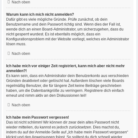
Nach oben
Warum kann ich mich nicht anmelden?
Dafür gibt es viele mögliche Gründe. Prüfe zunächst, ob dein
Benutzername und dein Passwort richtig sind. Wenn dies der Fall ist,
wende dich an einen Board-Administrator, um sicherzugehen, dass du
nicht gesperrt wurdest. Es ist ebenfalls möglich, dass ein
Konfigurationsproblem mit der Website vorliegt, welches ein Administrator
lösen muss.
Nach oben
Ich habe mich vor einiger Zeit registriert, kann mich aber nicht mehr
anmelden?!
Es kann sein, dass ein Administrator dein Benutzerkonto aus verschieden
Gründen deaktiviert oder gelöscht hat. Außerdem löschen viele Boards
regelmäßig Benutzer, die für längere Zeit keine Beiträge geschrieben
haben, um die Datenbankgröße zu verringern. Registriere dich einfach
erneut und nimm aktiv an den Diskussionen teil!
Nach oben
Ich habe mein Passwort vergessen!
Das ist nicht schlimm! Wir können dir zwar dein altes Passwort nicht
wieder mitteilen, du kannst es jedoch zurücksetzen. Dies machst du,
indem du auf der Anmelde-Seite auf „Ich habe mein Passwort vergessen“
klickst und den Anweisungen folgst. So solltest du dich schnell wieder