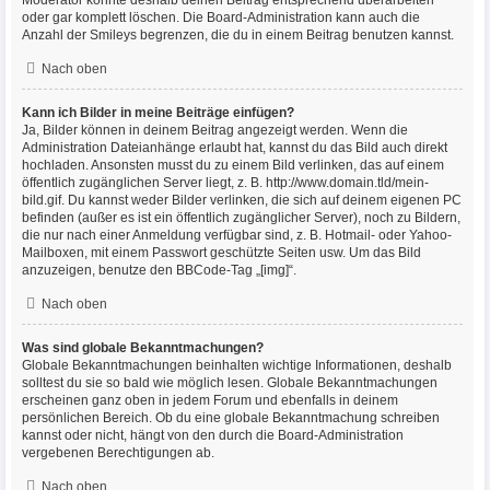
Moderator könnte deshalb deinen Beitrag entsprechend überarbeiten
oder gar komplett löschen. Die Board-Administration kann auch die
Anzahl der Smileys begrenzen, die du in einem Beitrag benutzen kannst.
Nach oben
Kann ich Bilder in meine Beiträge einfügen?
Ja, Bilder können in deinem Beitrag angezeigt werden. Wenn die
Administration Dateianhänge erlaubt hat, kannst du das Bild auch direkt
hochladen. Ansonsten musst du zu einem Bild verlinken, das auf einem
öffentlich zugänglichen Server liegt, z. B. http://www.domain.tld/mein-
bild.gif. Du kannst weder Bilder verlinken, die sich auf deinem eigenen PC
befinden (außer es ist ein öffentlich zugänglicher Server), noch zu Bildern,
die nur nach einer Anmeldung verfügbar sind, z. B. Hotmail- oder Yahoo-
Mailboxen, mit einem Passwort geschützte Seiten usw. Um das Bild
anzuzeigen, benutze den BBCode-Tag „[img]“.
Nach oben
Was sind globale Bekanntmachungen?
Globale Bekanntmachungen beinhalten wichtige Informationen, deshalb
solltest du sie so bald wie möglich lesen. Globale Bekanntmachungen
erscheinen ganz oben in jedem Forum und ebenfalls in deinem
persönlichen Bereich. Ob du eine globale Bekanntmachung schreiben
kannst oder nicht, hängt von den durch die Board-Administration
vergebenen Berechtigungen ab.
Nach oben