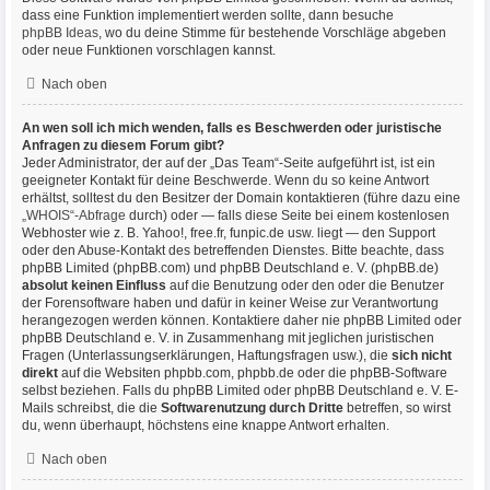
dass eine Funktion implementiert werden sollte, dann besuche
phpBB Ideas
, wo du deine Stimme für bestehende Vorschläge abgeben
oder neue Funktionen vorschlagen kannst.
Nach oben
An wen soll ich mich wenden, falls es Beschwerden oder juristische
Anfragen zu diesem Forum gibt?
Jeder Administrator, der auf der „Das Team“-Seite aufgeführt ist, ist ein
geeigneter Kontakt für deine Beschwerde. Wenn du so keine Antwort
erhältst, solltest du den Besitzer der Domain kontaktieren (führe dazu eine
„WHOIS“-Abfrage
durch) oder — falls diese Seite bei einem kostenlosen
Webhoster wie z. B. Yahoo!, free.fr, funpic.de usw. liegt — den Support
oder den Abuse-Kontakt des betreffenden Dienstes. Bitte beachte, dass
phpBB Limited (phpBB.com) und phpBB Deutschland e. V. (phpBB.de)
absolut keinen Einfluss
auf die Benutzung oder den oder die Benutzer
der Forensoftware haben und dafür in keiner Weise zur Verantwortung
herangezogen werden können. Kontaktiere daher nie phpBB Limited oder
phpBB Deutschland e. V. in Zusammenhang mit jeglichen juristischen
Fragen (Unterlassungserklärungen, Haftungsfragen usw.), die
sich nicht
direkt
auf die Websiten phpbb.com, phpbb.de oder die phpBB-Software
selbst beziehen. Falls du phpBB Limited oder phpBB Deutschland e. V. E-
Mails schreibst, die die
Softwarenutzung durch Dritte
betreffen, so wirst
du, wenn überhaupt, höchstens eine knappe Antwort erhalten.
Nach oben