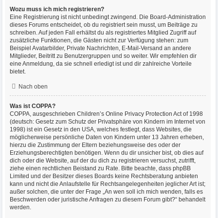
Wozu muss ich mich registrieren?
Eine Registrierung ist nicht unbedingt zwingend. Die Board-Administration
dieses Forums entscheidet, ob du registriert sein musst, um Beiträge zu
schreiben. Auf jeden Fall erhältst du als registriertes Mitglied Zugriff auf
zusätzliche Funktionen, die Gästen nicht zur Verfügung stehen: zum
Beispiel Avatarbilder, Private Nachrichten, E-Mail-Versand an andere
Mitglieder, Beitritt zu Benutzergruppen und so weiter. Wir empfehlen dir
eine Anmeldung, da sie schnell erledigt ist und dir zahlreiche Vorteile
bietet.
Nach oben
Was ist COPPA?
COPPA, ausgeschrieben Children’s Online Privacy Protection Act of 1998
(deutsch: Gesetz zum Schutz der Privatsphäre von Kindern im Internet von
1998) ist ein Gesetz in den USA, welches festlegt, dass Websites, die
möglicherweise persönliche Daten von Kindern unter 13 Jahren erheben,
hierzu die Zustimmung der Eltern beziehungsweise des oder der
Erziehungsberechtigten benötigen. Wenn du dir unsicher bist, ob dies auf
dich oder die Website, auf der du dich zu registrieren versuchst, zutrifft,
ziehe einen rechtlichen Beistand zu Rate. Bitte beachte, dass phpBB
Limited und der Besitzer dieses Boards keine Rechtsberatung anbieten
kann und nicht die Anlaufstelle für Rechtsangelegenheiten jeglicher Art ist;
außer solchen, die unter der Frage „An wen soll ich mich wenden, falls es
Beschwerden oder juristische Anfragen zu diesem Forum gibt?“ behandelt
werden.