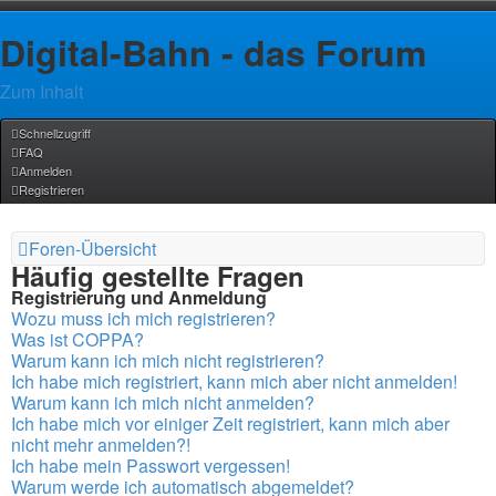
Digital-Bahn - das Forum
Zum Inhalt
Schnellzugriff
FAQ
Anmelden
Registrieren
Foren-Übersicht
Häufig gestellte Fragen
Registrierung und Anmeldung
Wozu muss ich mich registrieren?
Was ist COPPA?
Warum kann ich mich nicht registrieren?
Ich habe mich registriert, kann mich aber nicht anmelden!
Warum kann ich mich nicht anmelden?
Ich habe mich vor einiger Zeit registriert, kann mich aber
nicht mehr anmelden?!
Ich habe mein Passwort vergessen!
Warum werde ich automatisch abgemeldet?