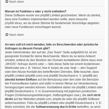
Nach oben
Warum ist Funktion x oder y nicht enthalten?
Diese Software wurde von phpBB Limited geschrieben. Wenn du denkst,
dass eine Funktion implementiert werden sollte, dann besuche
phpBB Ideas
, wo du deine Stimme für bestehende Vorschläge abgeben
oder neue Funktionen vorschlagen kannst.
Nach oben
An wen soll ich mich wenden, falls es Beschwerden oder juristische
Anfragen zu diesem Forum gibt?
Jeder Administrator, der auf der „Das Team“-Seite aufgeführt ist, ist ein
geeigneter Kontakt für deine Beschwerde. Wenn du so keine Antwort
erhältst, solltest du den Besitzer der Domain kontaktieren (führe dazu eine
„WHOIS“-Abfrage
durch) oder — falls diese Seite bei einem kostenlosen
Webhoster wie z. B. Yahoo!, free.fr, funpic.de usw. liegt — den Support
oder den Abuse-Kontakt des betreffenden Dienstes. Bitte beachte, dass
phpBB Limited (phpBB.com) und phpBB Deutschland e. V. (phpBB.de)
absolut keinen Einfluss
auf die Benutzung oder den oder die Benutzer
der Forensoftware haben und dafür in keiner Weise zur Verantwortung
herangezogen werden können. Kontaktiere daher nie phpBB Limited oder
phpBB Deutschland e. V. in Zusammenhang mit jeglichen juristischen
Fragen (Unterlassungserklärungen, Haftungsfragen usw.), die
sich nicht
direkt
auf die Websiten phpbb.com, phpbb.de oder die phpBB-Software
selbst beziehen. Falls du phpBB Limited oder phpBB Deutschland e. V. E-
Mails schreibst, die die
Softwarenutzung durch Dritte
betreffen, so wirst