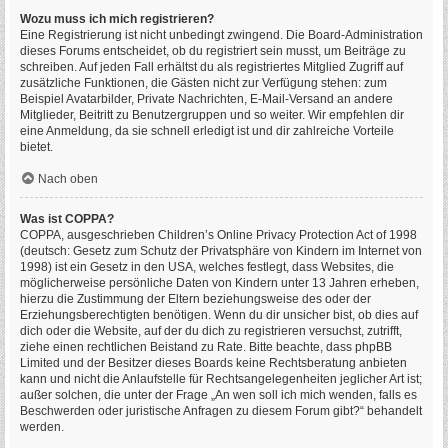
Wozu muss ich mich registrieren?
Eine Registrierung ist nicht unbedingt zwingend. Die Board-Administration
dieses Forums entscheidet, ob du registriert sein musst, um Beiträge zu
schreiben. Auf jeden Fall erhältst du als registriertes Mitglied Zugriff auf
zusätzliche Funktionen, die Gästen nicht zur Verfügung stehen: zum
Beispiel Avatarbilder, Private Nachrichten, E-Mail-Versand an andere
Mitglieder, Beitritt zu Benutzergruppen und so weiter. Wir empfehlen dir
eine Anmeldung, da sie schnell erledigt ist und dir zahlreiche Vorteile
bietet.
Nach oben
Was ist COPPA?
COPPA, ausgeschrieben Children’s Online Privacy Protection Act of 1998
(deutsch: Gesetz zum Schutz der Privatsphäre von Kindern im Internet von
1998) ist ein Gesetz in den USA, welches festlegt, dass Websites, die
möglicherweise persönliche Daten von Kindern unter 13 Jahren erheben,
hierzu die Zustimmung der Eltern beziehungsweise des oder der
Erziehungsberechtigten benötigen. Wenn du dir unsicher bist, ob dies auf
dich oder die Website, auf der du dich zu registrieren versuchst, zutrifft,
ziehe einen rechtlichen Beistand zu Rate. Bitte beachte, dass phpBB
Limited und der Besitzer dieses Boards keine Rechtsberatung anbieten
kann und nicht die Anlaufstelle für Rechtsangelegenheiten jeglicher Art ist;
außer solchen, die unter der Frage „An wen soll ich mich wenden, falls es
Beschwerden oder juristische Anfragen zu diesem Forum gibt?“ behandelt
werden.