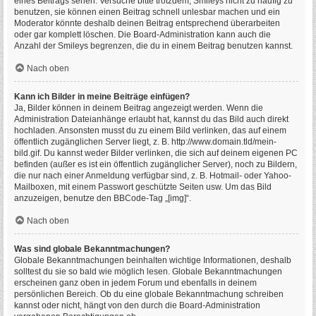
eines Beitrags sehen. Versuche bitte trotzdem, Smileys nicht zu häufig zu
benutzen, sie können einen Beitrag schnell unlesbar machen und ein
Moderator könnte deshalb deinen Beitrag entsprechend überarbeiten
oder gar komplett löschen. Die Board-Administration kann auch die
Anzahl der Smileys begrenzen, die du in einem Beitrag benutzen kannst.
Nach oben
Kann ich Bilder in meine Beiträge einfügen?
Ja, Bilder können in deinem Beitrag angezeigt werden. Wenn die
Administration Dateianhänge erlaubt hat, kannst du das Bild auch direkt
hochladen. Ansonsten musst du zu einem Bild verlinken, das auf einem
öffentlich zugänglichen Server liegt, z. B. http://www.domain.tld/mein-
bild.gif. Du kannst weder Bilder verlinken, die sich auf deinem eigenen PC
befinden (außer es ist ein öffentlich zugänglicher Server), noch zu Bildern,
die nur nach einer Anmeldung verfügbar sind, z. B. Hotmail- oder Yahoo-
Mailboxen, mit einem Passwort geschützte Seiten usw. Um das Bild
anzuzeigen, benutze den BBCode-Tag „[img]“.
Nach oben
Was sind globale Bekanntmachungen?
Globale Bekanntmachungen beinhalten wichtige Informationen, deshalb
solltest du sie so bald wie möglich lesen. Globale Bekanntmachungen
erscheinen ganz oben in jedem Forum und ebenfalls in deinem
persönlichen Bereich. Ob du eine globale Bekanntmachung schreiben
kannst oder nicht, hängt von den durch die Board-Administration