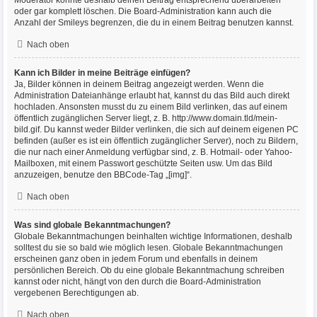
Moderator könnte deshalb deinen Beitrag entsprechend überarbeiten
oder gar komplett löschen. Die Board-Administration kann auch die
Anzahl der Smileys begrenzen, die du in einem Beitrag benutzen kannst.
Nach oben
Kann ich Bilder in meine Beiträge einfügen?
Ja, Bilder können in deinem Beitrag angezeigt werden. Wenn die
Administration Dateianhänge erlaubt hat, kannst du das Bild auch direkt
hochladen. Ansonsten musst du zu einem Bild verlinken, das auf einem
öffentlich zugänglichen Server liegt, z. B. http://www.domain.tld/mein-
bild.gif. Du kannst weder Bilder verlinken, die sich auf deinem eigenen PC
befinden (außer es ist ein öffentlich zugänglicher Server), noch zu Bildern,
die nur nach einer Anmeldung verfügbar sind, z. B. Hotmail- oder Yahoo-
Mailboxen, mit einem Passwort geschützte Seiten usw. Um das Bild
anzuzeigen, benutze den BBCode-Tag „[img]“.
Nach oben
Was sind globale Bekanntmachungen?
Globale Bekanntmachungen beinhalten wichtige Informationen, deshalb
solltest du sie so bald wie möglich lesen. Globale Bekanntmachungen
erscheinen ganz oben in jedem Forum und ebenfalls in deinem
persönlichen Bereich. Ob du eine globale Bekanntmachung schreiben
kannst oder nicht, hängt von den durch die Board-Administration
vergebenen Berechtigungen ab.
Nach oben