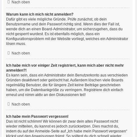
Nach oben
Warum kann ich mich nicht anmelden?
Dafür gibt es viele mögliche Gründe. Prüfe zunächst, ob dein
Benutzername und dein Passwort richtig sind. Wenn dies der Fall ist,
wende dich an einen Board-Administrator, um sicherzugehen, dass du
nicht gesperrt wurdest. Es ist ebenfalls möglich, dass ein
Konfigurationsproblem mit der Website vorliegt, welches ein Administrator
lösen muss.
Nach oben
Ich habe mich vor einiger Zeit registriert, kann mich aber nicht mehr
anmelden?!
Es kann sein, dass ein Administrator dein Benutzerkonto aus verschieden
Gründen deaktiviert oder gelöscht hat. Außerdem löschen viele Boards
regelmäßig Benutzer, die für längere Zeit keine Beiträge geschrieben
haben, um die Datenbankgröße zu verringern. Registriere dich einfach
erneut und nimm aktiv an den Diskussionen teil!
Nach oben
Ich habe mein Passwort vergessen!
Das ist nicht schlimm! Wir können dir zwar dein altes Passwort nicht
wieder mitteilen, du kannst es jedoch zurücksetzen. Dies machst du,
indem du auf der Anmelde-Seite auf „Ich habe mein Passwort vergessen“
klickst und den Anweisungen folgst. So solltest du dich schnell wieder