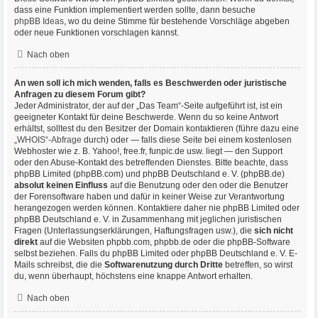
dass eine Funktion implementiert werden sollte, dann besuche
phpBB Ideas
, wo du deine Stimme für bestehende Vorschläge abgeben
oder neue Funktionen vorschlagen kannst.
Nach oben
An wen soll ich mich wenden, falls es Beschwerden oder juristische
Anfragen zu diesem Forum gibt?
Jeder Administrator, der auf der „Das Team“-Seite aufgeführt ist, ist ein
geeigneter Kontakt für deine Beschwerde. Wenn du so keine Antwort
erhältst, solltest du den Besitzer der Domain kontaktieren (führe dazu eine
„WHOIS“-Abfrage
durch) oder — falls diese Seite bei einem kostenlosen
Webhoster wie z. B. Yahoo!, free.fr, funpic.de usw. liegt — den Support
oder den Abuse-Kontakt des betreffenden Dienstes. Bitte beachte, dass
phpBB Limited (phpBB.com) und phpBB Deutschland e. V. (phpBB.de)
absolut keinen Einfluss
auf die Benutzung oder den oder die Benutzer
der Forensoftware haben und dafür in keiner Weise zur Verantwortung
herangezogen werden können. Kontaktiere daher nie phpBB Limited oder
phpBB Deutschland e. V. in Zusammenhang mit jeglichen juristischen
Fragen (Unterlassungserklärungen, Haftungsfragen usw.), die
sich nicht
direkt
auf die Websiten phpbb.com, phpbb.de oder die phpBB-Software
selbst beziehen. Falls du phpBB Limited oder phpBB Deutschland e. V. E-
Mails schreibst, die die
Softwarenutzung durch Dritte
betreffen, so wirst
du, wenn überhaupt, höchstens eine knappe Antwort erhalten.
Nach oben