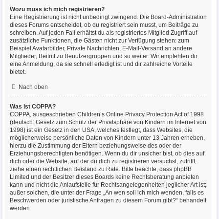
Wozu muss ich mich registrieren?
Eine Registrierung ist nicht unbedingt zwingend. Die Board-Administration
dieses Forums entscheidet, ob du registriert sein musst, um Beiträge zu
schreiben. Auf jeden Fall erhältst du als registriertes Mitglied Zugriff auf
zusätzliche Funktionen, die Gästen nicht zur Verfügung stehen: zum
Beispiel Avatarbilder, Private Nachrichten, E-Mail-Versand an andere
Mitglieder, Beitritt zu Benutzergruppen und so weiter. Wir empfehlen dir
eine Anmeldung, da sie schnell erledigt ist und dir zahlreiche Vorteile
bietet.
Nach oben
Was ist COPPA?
COPPA, ausgeschrieben Children’s Online Privacy Protection Act of 1998
(deutsch: Gesetz zum Schutz der Privatsphäre von Kindern im Internet von
1998) ist ein Gesetz in den USA, welches festlegt, dass Websites, die
möglicherweise persönliche Daten von Kindern unter 13 Jahren erheben,
hierzu die Zustimmung der Eltern beziehungsweise des oder der
Erziehungsberechtigten benötigen. Wenn du dir unsicher bist, ob dies auf
dich oder die Website, auf der du dich zu registrieren versuchst, zutrifft,
ziehe einen rechtlichen Beistand zu Rate. Bitte beachte, dass phpBB
Limited und der Besitzer dieses Boards keine Rechtsberatung anbieten
kann und nicht die Anlaufstelle für Rechtsangelegenheiten jeglicher Art ist;
außer solchen, die unter der Frage „An wen soll ich mich wenden, falls es
Beschwerden oder juristische Anfragen zu diesem Forum gibt?“ behandelt
werden.