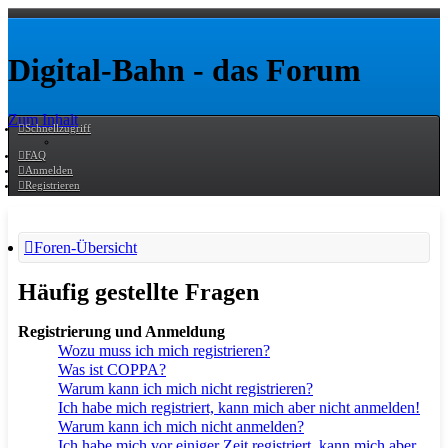
Digital-Bahn - das Forum
Zum Inhalt
Schnellzugriff
FAQ
Anmelden
Registrieren
Foren-Übersicht
Häufig gestellte Fragen
Registrierung und Anmeldung
Wozu muss ich mich registrieren?
Was ist COPPA?
Warum kann ich mich nicht registrieren?
Ich habe mich registriert, kann mich aber nicht anmelden!
Warum kann ich mich nicht anmelden?
Ich habe mich vor einiger Zeit registriert, kann mich aber