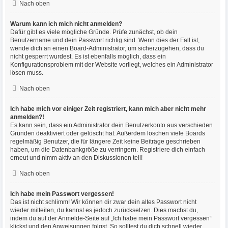
Nach oben
Warum kann ich mich nicht anmelden?
Dafür gibt es viele mögliche Gründe. Prüfe zunächst, ob dein
Benutzername und dein Passwort richtig sind. Wenn dies der Fall ist,
wende dich an einen Board-Administrator, um sicherzugehen, dass du
nicht gesperrt wurdest. Es ist ebenfalls möglich, dass ein
Konfigurationsproblem mit der Website vorliegt, welches ein Administrator
lösen muss.
Nach oben
Ich habe mich vor einiger Zeit registriert, kann mich aber nicht mehr
anmelden?!
Es kann sein, dass ein Administrator dein Benutzerkonto aus verschieden
Gründen deaktiviert oder gelöscht hat. Außerdem löschen viele Boards
regelmäßig Benutzer, die für längere Zeit keine Beiträge geschrieben
haben, um die Datenbankgröße zu verringern. Registriere dich einfach
erneut und nimm aktiv an den Diskussionen teil!
Nach oben
Ich habe mein Passwort vergessen!
Das ist nicht schlimm! Wir können dir zwar dein altes Passwort nicht
wieder mitteilen, du kannst es jedoch zurücksetzen. Dies machst du,
indem du auf der Anmelde-Seite auf „Ich habe mein Passwort vergessen“
klickst und den Anweisungen folgst. So solltest du dich schnell wieder