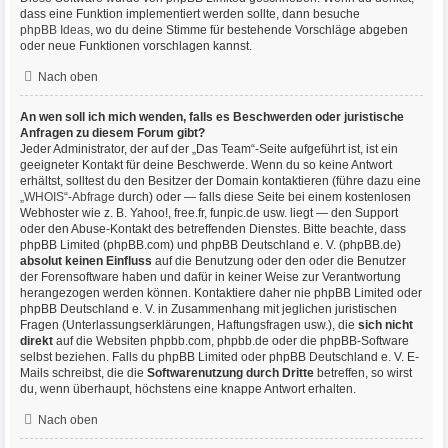
dass eine Funktion implementiert werden sollte, dann besuche
phpBB Ideas
, wo du deine Stimme für bestehende Vorschläge abgeben
oder neue Funktionen vorschlagen kannst.
Nach oben
An wen soll ich mich wenden, falls es Beschwerden oder juristische
Anfragen zu diesem Forum gibt?
Jeder Administrator, der auf der „Das Team“-Seite aufgeführt ist, ist ein
geeigneter Kontakt für deine Beschwerde. Wenn du so keine Antwort
erhältst, solltest du den Besitzer der Domain kontaktieren (führe dazu eine
„WHOIS“-Abfrage
durch) oder — falls diese Seite bei einem kostenlosen
Webhoster wie z. B. Yahoo!, free.fr, funpic.de usw. liegt — den Support
oder den Abuse-Kontakt des betreffenden Dienstes. Bitte beachte, dass
phpBB Limited (phpBB.com) und phpBB Deutschland e. V. (phpBB.de)
absolut keinen Einfluss
auf die Benutzung oder den oder die Benutzer
der Forensoftware haben und dafür in keiner Weise zur Verantwortung
herangezogen werden können. Kontaktiere daher nie phpBB Limited oder
phpBB Deutschland e. V. in Zusammenhang mit jeglichen juristischen
Fragen (Unterlassungserklärungen, Haftungsfragen usw.), die
sich nicht
direkt
auf die Websiten phpbb.com, phpbb.de oder die phpBB-Software
selbst beziehen. Falls du phpBB Limited oder phpBB Deutschland e. V. E-
Mails schreibst, die die
Softwarenutzung durch Dritte
betreffen, so wirst
du, wenn überhaupt, höchstens eine knappe Antwort erhalten.
Nach oben