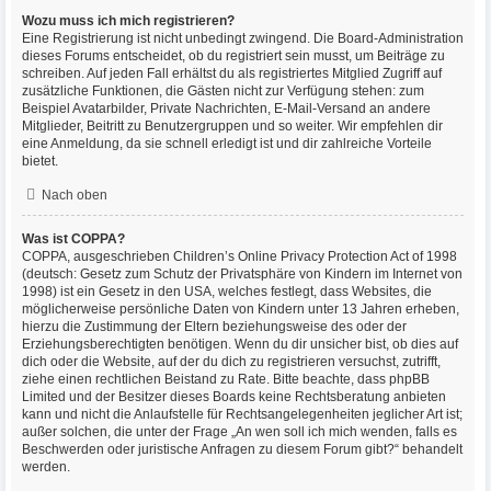
Wozu muss ich mich registrieren?
Eine Registrierung ist nicht unbedingt zwingend. Die Board-Administration
dieses Forums entscheidet, ob du registriert sein musst, um Beiträge zu
schreiben. Auf jeden Fall erhältst du als registriertes Mitglied Zugriff auf
zusätzliche Funktionen, die Gästen nicht zur Verfügung stehen: zum
Beispiel Avatarbilder, Private Nachrichten, E-Mail-Versand an andere
Mitglieder, Beitritt zu Benutzergruppen und so weiter. Wir empfehlen dir
eine Anmeldung, da sie schnell erledigt ist und dir zahlreiche Vorteile
bietet.
Nach oben
Was ist COPPA?
COPPA, ausgeschrieben Children’s Online Privacy Protection Act of 1998
(deutsch: Gesetz zum Schutz der Privatsphäre von Kindern im Internet von
1998) ist ein Gesetz in den USA, welches festlegt, dass Websites, die
möglicherweise persönliche Daten von Kindern unter 13 Jahren erheben,
hierzu die Zustimmung der Eltern beziehungsweise des oder der
Erziehungsberechtigten benötigen. Wenn du dir unsicher bist, ob dies auf
dich oder die Website, auf der du dich zu registrieren versuchst, zutrifft,
ziehe einen rechtlichen Beistand zu Rate. Bitte beachte, dass phpBB
Limited und der Besitzer dieses Boards keine Rechtsberatung anbieten
kann und nicht die Anlaufstelle für Rechtsangelegenheiten jeglicher Art ist;
außer solchen, die unter der Frage „An wen soll ich mich wenden, falls es
Beschwerden oder juristische Anfragen zu diesem Forum gibt?“ behandelt
werden.