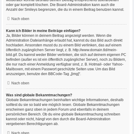
Moderator könnte deshalb deinen Beitrag entsprechend überarbeiten
oder gar komplett löschen. Die Board-Administration kann auch die
Anzahl der Smileys begrenzen, die du in einem Beitrag benutzen kannst.
Nach oben
Kann ich Bilder in meine Beiträge einfügen?
Ja, Bilder können in deinem Beitrag angezeigt werden. Wenn die
Administration Dateianhänge erlaubt hat, kannst du das Bild auch direkt
hochladen. Ansonsten musst du zu einem Bild verlinken, das auf einem
öffentlich zugänglichen Server liegt, z. B. http://www.domain.tld/mein-
bild.gif. Du kannst weder Bilder verlinken, die sich auf deinem eigenen PC
befinden (außer es ist ein öffentlich zugänglicher Server), noch zu Bildern,
die nur nach einer Anmeldung verfügbar sind, z. B. Hotmail- oder Yahoo-
Mailboxen, mit einem Passwort geschützte Seiten usw. Um das Bild
anzuzeigen, benutze den BBCode-Tag „[img]“.
Nach oben
Was sind globale Bekanntmachungen?
Globale Bekanntmachungen beinhalten wichtige Informationen, deshalb
solltest du sie so bald wie möglich lesen. Globale Bekanntmachungen
erscheinen ganz oben in jedem Forum und ebenfalls in deinem
persönlichen Bereich. Ob du eine globale Bekanntmachung schreiben
kannst oder nicht, hängt von den durch die Board-Administration
vergebenen Berechtigungen ab.
Nach oben