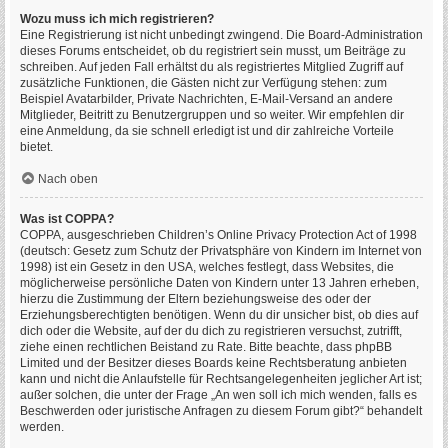
Wozu muss ich mich registrieren?
Eine Registrierung ist nicht unbedingt zwingend. Die Board-Administration
dieses Forums entscheidet, ob du registriert sein musst, um Beiträge zu
schreiben. Auf jeden Fall erhältst du als registriertes Mitglied Zugriff auf
zusätzliche Funktionen, die Gästen nicht zur Verfügung stehen: zum
Beispiel Avatarbilder, Private Nachrichten, E-Mail-Versand an andere
Mitglieder, Beitritt zu Benutzergruppen und so weiter. Wir empfehlen dir
eine Anmeldung, da sie schnell erledigt ist und dir zahlreiche Vorteile
bietet.
Nach oben
Was ist COPPA?
COPPA, ausgeschrieben Children’s Online Privacy Protection Act of 1998
(deutsch: Gesetz zum Schutz der Privatsphäre von Kindern im Internet von
1998) ist ein Gesetz in den USA, welches festlegt, dass Websites, die
möglicherweise persönliche Daten von Kindern unter 13 Jahren erheben,
hierzu die Zustimmung der Eltern beziehungsweise des oder der
Erziehungsberechtigten benötigen. Wenn du dir unsicher bist, ob dies auf
dich oder die Website, auf der du dich zu registrieren versuchst, zutrifft,
ziehe einen rechtlichen Beistand zu Rate. Bitte beachte, dass phpBB
Limited und der Besitzer dieses Boards keine Rechtsberatung anbieten
kann und nicht die Anlaufstelle für Rechtsangelegenheiten jeglicher Art ist;
außer solchen, die unter der Frage „An wen soll ich mich wenden, falls es
Beschwerden oder juristische Anfragen zu diesem Forum gibt?“ behandelt
werden.