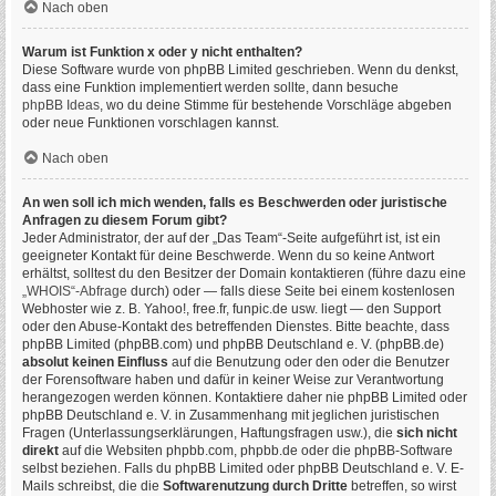
Nach oben
Warum ist Funktion x oder y nicht enthalten?
Diese Software wurde von phpBB Limited geschrieben. Wenn du denkst,
dass eine Funktion implementiert werden sollte, dann besuche
phpBB Ideas
, wo du deine Stimme für bestehende Vorschläge abgeben
oder neue Funktionen vorschlagen kannst.
Nach oben
An wen soll ich mich wenden, falls es Beschwerden oder juristische
Anfragen zu diesem Forum gibt?
Jeder Administrator, der auf der „Das Team“-Seite aufgeführt ist, ist ein
geeigneter Kontakt für deine Beschwerde. Wenn du so keine Antwort
erhältst, solltest du den Besitzer der Domain kontaktieren (führe dazu eine
„WHOIS“-Abfrage
durch) oder — falls diese Seite bei einem kostenlosen
Webhoster wie z. B. Yahoo!, free.fr, funpic.de usw. liegt — den Support
oder den Abuse-Kontakt des betreffenden Dienstes. Bitte beachte, dass
phpBB Limited (phpBB.com) und phpBB Deutschland e. V. (phpBB.de)
absolut keinen Einfluss
auf die Benutzung oder den oder die Benutzer
der Forensoftware haben und dafür in keiner Weise zur Verantwortung
herangezogen werden können. Kontaktiere daher nie phpBB Limited oder
phpBB Deutschland e. V. in Zusammenhang mit jeglichen juristischen
Fragen (Unterlassungserklärungen, Haftungsfragen usw.), die
sich nicht
direkt
auf die Websiten phpbb.com, phpbb.de oder die phpBB-Software
selbst beziehen. Falls du phpBB Limited oder phpBB Deutschland e. V. E-
Mails schreibst, die die
Softwarenutzung durch Dritte
betreffen, so wirst