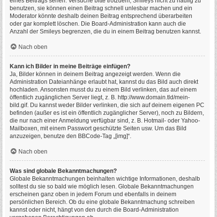
eines Beitrags sehen. Versuche bitte trotzdem, Smileys nicht zu häufig zu
benutzen, sie können einen Beitrag schnell unlesbar machen und ein
Moderator könnte deshalb deinen Beitrag entsprechend überarbeiten
oder gar komplett löschen. Die Board-Administration kann auch die
Anzahl der Smileys begrenzen, die du in einem Beitrag benutzen kannst.
Nach oben
Kann ich Bilder in meine Beiträge einfügen?
Ja, Bilder können in deinem Beitrag angezeigt werden. Wenn die
Administration Dateianhänge erlaubt hat, kannst du das Bild auch direkt
hochladen. Ansonsten musst du zu einem Bild verlinken, das auf einem
öffentlich zugänglichen Server liegt, z. B. http://www.domain.tld/mein-
bild.gif. Du kannst weder Bilder verlinken, die sich auf deinem eigenen PC
befinden (außer es ist ein öffentlich zugänglicher Server), noch zu Bildern,
die nur nach einer Anmeldung verfügbar sind, z. B. Hotmail- oder Yahoo-
Mailboxen, mit einem Passwort geschützte Seiten usw. Um das Bild
anzuzeigen, benutze den BBCode-Tag „[img]“.
Nach oben
Was sind globale Bekanntmachungen?
Globale Bekanntmachungen beinhalten wichtige Informationen, deshalb
solltest du sie so bald wie möglich lesen. Globale Bekanntmachungen
erscheinen ganz oben in jedem Forum und ebenfalls in deinem
persönlichen Bereich. Ob du eine globale Bekanntmachung schreiben
kannst oder nicht, hängt von den durch die Board-Administration