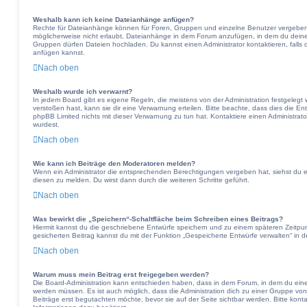
Weshalb kann ich keine Dateianhänge anfügen?
Rechte für Dateianhänge können für Foren, Gruppen und einzelne Benutzer vergeben 
möglicherweise nicht erlaubt, Dateianhänge in dem Forum anzufügen, in dem du deine
Gruppen dürfen Dateien hochladen. Du kannst einen Administrator kontaktieren, falls d
anfügen kannst.
Nach oben
Weshalb wurde ich verwarnt?
In jedem Board gibt es eigene Regeln, die meistens von der Administration festgeleg
verstoßen hast, kann sie dir eine Verwarnung erteilen. Bitte beachte, dass dies die En
phpBB Limited nichts mit dieser Verwarnung zu tun hat. Kontaktiere einen Administrator,
wurdest.
Nach oben
Wie kann ich Beiträge den Moderatoren melden?
Wenn ein Administrator die entsprechenden Berechtigungen vergeben hat, siehst du e
diesen zu melden. Du wirst dann durch die weiteren Schritte geführt.
Nach oben
Was bewirkt die „Speichern“-Schaltfläche beim Schreiben eines Beitrags?
Hiermit kannst du die geschriebene Entwürfe speichern und zu einem späteren Zeitpu
gesicherten Beitrag kannst du mit der Funktion „Gespeicherte Entwürfe verwalten“ in 
Nach oben
Warum muss mein Beitrag erst freigegeben werden?
Die Board-Administration kann entschieden haben, dass in dem Forum, in dem du einen B
werden müssen. Es ist auch möglich, dass die Administration dich zu einer Gruppe von
Beiträge erst begutachten möchte, bevor sie auf der Seite sichtbar werden. Bitte kont