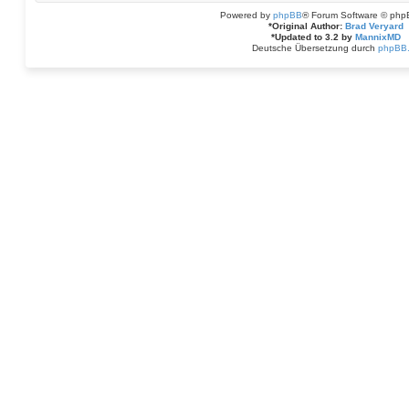
Powered by
phpBB
® Forum Software © php
*
Original Author:
Brad Veryard
*
Updated to 3.2 by
MannixMD
Deutsche Übersetzung durch
phpBB