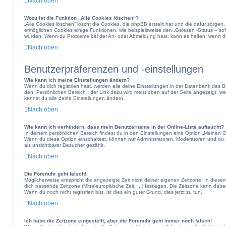
Nach oben
Wozu ist die Funktion „Alle Cookies löschen“?
„Alle Cookies löschen“ löscht die Cookies, die phpBB erstellt hat und die dafür sorg
ermöglichen Cookies einige Funktionen, wie beispielsweise den „Gelesen“-Status – sofe
wurden. Wenn du Probleme bei der An- oder Abmeldung hast, kann es helfen, wenn du
Nach oben
Benutzerpräferenzen und -einstellungen
Wie kann ich meine Einstellungen ändern?
Wenn du dich registriert hast, werden alle deine Einstellungen in der Datenbank des 
den „Persönlichen Bereich“; der Link dazu wird meist oben auf der Seite angezeigt, w
kannst du alle deine Einstellungen ändern.
Nach oben
Wie kann ich verhindern, dass mein Benutzername in der Online-Liste auftaucht?
In deinem persönlichen Bereich findest du in den Einstellungen eine Option „Meinen 
Wenn du diese Option einschaltest, können nur Administratoren, Moderatoren und du 
als unsichtbarer Besucher gezählt.
Nach oben
Die Forenuhr geht falsch!
Möglicherweise entspricht die angezeigte Zeit nicht deiner eigenen Zeitzone. In diesem 
dich passende Zeitzone (Mitteleuropäische Zeit, ...) festlegen. Die Zeitzone kann dabe
Wenn du noch nicht registriert bist, ist dies ein guter Grund, dies jetzt zu tun.
Nach oben
Ich habe die Zeitzone eingestellt, aber die Forenuhr geht immer noch falsch!