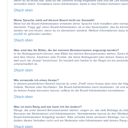
Wenn du dir sicher bist, dass du die Zeitzone richtig eingestellt hast und die Zeit trotz
vermutlich falsch. Kontaktiere einen Administrator, damit er das Problem beheben kann
Nach oben
Meine Sprache steht auf diesem Board nicht zur Auswahl!
Meist hat die Board-Administration entweder deine Sprache nicht installiert oder nie
übersetzt. Frage ggf. einen Board-Administrator, ob er das Sprachpaket, das du benötigst
würden wir uns freuen, wenn du es übersetzen würdest. Weitere Informationen dazu 
phpBB.de
gefunden werden.
Nach oben
Was sind das für Bilder, die bei meinem Benutzernamen angezeigt werden?
In der Beitragsansicht können zwei Bilder bei deinem Benutzernamen stehen. Eines die
sind dies Sterne, Kästchen oder Punkte, die deine Beitragszahl oder deinen Status i
wird auch als „Avatar“ bezeichnet. Es handelt sich hierbei in der Regel um ein persön
unterschiedlich ist.
Nach oben
Wie verwende ich einen Avatar?
In deinem persönlichen Bereich kannst du unter „Profil“ einen Avatar über eine der fo
Galerie, Remote oder Hochladen. Die Board-Administration kann bestimmen, ob und 
du keinen Avatar benutzen kannst, solltest du die Board-Administration kontaktieren.
Nach oben
Was ist mein Rang und wie kann ich ihn ändern?
Ränge, die unter deinem Benutzernamen stehen, zeigen an, wie viele Beiträge du bislan
Benutzer wie Moderatoren und Administratoren. Normalerweise kannst du den Wortlaut 
Board-Administration festgelegt wurden. Bitte schreibe keine sinnlosen Beiträge, nu
dulden dieses Verhalten nicht und ein Moderator oder Administrator wird deinen Rang
Nach oben