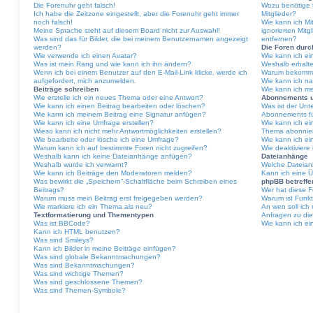
Die Forenuhr geht falsch!
Wozu benötige i
Ich habe die Zeitzone eingestellt, aber die Forenuhr geht immer
Mitglieder?
noch falsch!
Wie kann ich Mit
Meine Sprache steht auf diesem Board nicht zur Auswahl!
ignorierten Mit
Was sind das für Bilder, die bei meinem Benutzernamen angezeigt
entfernen?
werden?
Die Foren dur
Wie verwende ich einen Avatar?
Wie kann ich e
Was ist mein Rang und wie kann ich ihn ändern?
Weshalb erhalte
Wenn ich bei einem Benutzer auf den E-Mail-Link klicke, werde ich
Warum bekomme 
aufgefordert, mich anzumelden.
Wie kann ich na
Beiträge schreiben
Wie kann ich m
Wie erstelle ich ein neues Thema oder eine Antwort?
Abonnements 
Wie kann ich einen Beitrag bearbeiten oder löschen?
Was ist der Un
Wie kann ich meinem Beitrag eine Signatur anfügen?
Abonnements fü
Wie kann ich eine Umfrage erstellen?
Wie kann ich ei
Wieso kann ich nicht mehr Antwortmöglichkeiten erstellen?
Thema abonnie
Wie bearbeite oder lösche ich eine Umfrage?
Wie kann ich e
Warum kann ich auf bestimmte Foren nicht zugreifen?
Wie deaktivier
Weshalb kann ich keine Dateianhänge anfügen?
Dateianhänge
Weshalb wurde ich verwarnt?
Welche Dateian
Wie kann ich Beiträge den Moderatoren melden?
Kann ich eine Ü
Was bewirkt die „Speichern“-Schaltfläche beim Schreiben eines
phpBB betreff
Beitrags?
Wer hat diese F
Warum muss mein Beitrag erst freigegeben werden?
Warum ist Funkt
Wie markiere ich ein Thema als neu?
An wen soll ich
Textformatierung und Thementypen
Anfragen zu di
Was ist BBCode?
Wie kann ich ei
Kann ich HTML benutzen?
Was sind Smileys?
Kann ich Bilder in meine Beiträge einfügen?
Was sind globale Bekanntmachungen?
Was sind Bekanntmachungen?
Was sind wichtige Themen?
Was sind geschlossene Themen?
Was sind Themen-Symbole?