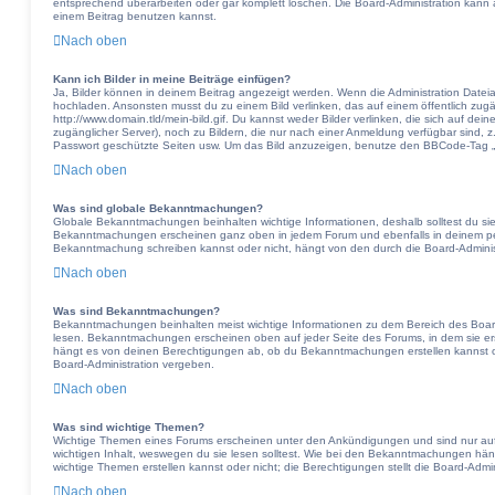
entsprechend überarbeiten oder gar komplett löschen. Die Board-Administration kann 
einem Beitrag benutzen kannst.
Nach oben
Kann ich Bilder in meine Beiträge einfügen?
Ja, Bilder können in deinem Beitrag angezeigt werden. Wenn die Administration Dateia
hochladen. Ansonsten musst du zu einem Bild verlinken, das auf einem öffentlich zugän
http://www.domain.tld/mein-bild.gif. Du kannst weder Bilder verlinken, die sich auf dei
zugänglicher Server), noch zu Bildern, die nur nach einer Anmeldung verfügbar sind, z
Passwort geschützte Seiten usw. Um das Bild anzuzeigen, benutze den BBCode-Tag „[
Nach oben
Was sind globale Bekanntmachungen?
Globale Bekanntmachungen beinhalten wichtige Informationen, deshalb solltest du sie
Bekanntmachungen erscheinen ganz oben in jedem Forum und ebenfalls in deinem per
Bekanntmachung schreiben kannst oder nicht, hängt von den durch die Board-Admini
Nach oben
Was sind Bekanntmachungen?
Bekanntmachungen beinhalten meist wichtige Informationen zu dem Bereich des Boards,
lesen. Bekanntmachungen erscheinen oben auf jeder Seite des Forums, in dem sie er
hängt es von deinen Berechtigungen ab, ob du Bekanntmachungen erstellen kannst o
Board-Administration vergeben.
Nach oben
Was sind wichtige Themen?
Wichtige Themen eines Forums erscheinen unter den Ankündigungen und sind nur auf 
wichtigen Inhalt, weswegen du sie lesen solltest. Wie bei den Bekanntmachungen hä
wichtige Themen erstellen kannst oder nicht; die Berechtigungen stellt die Board-Admin
Nach oben