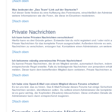
Nach oben
Was bedeutet der „Das Team“-Link auf der Startseite?
Auf dieser Seite findest du eine Auflistung des Forenteams, einschließlich der Adminis
weitere Informationen wie die Foren, die diese im Einzelnen moderieren.
Nach oben
Private Nachrichten
Ich kann keine Privaten Nachrichten verschicken!
Hierfür kann es drei Gründe geben: Entweder bist du nicht registriert und / oder nicht
Private Nachrichten für das komplette Forum ausgeschaltet. Außerdem könnte es sein, d
Nachrichten zu verschicken, entzogen hat. Kontaktiere einen Administrator, um weitere
Nach oben
Ich bekomme ständig unerwünschte Private Nachrichten!
Du kannst Private Nachrichten, die dir ein Mitglied sendet, automatisch löschen, inde
entsprechende Regel erstellst. Falls du belästigende Nachrichten von jemandem erhält
melden. Dieser kann dem betreffenden Mitglied dann verbieten, Private Nachrichten z
Nach oben
Ich habe eine Spam-E-Mail von einem Mitglied dieses Forums erhalten!
Es tut uns leid, das zu hören. Das E-Mail-Formular dieses Forums hat einige Sicherhei
Nachrichten senden, identifizieren sollen. Du solltest einem Administrator die komplett
ist es ganz wichtig, die Kopfzeilen (Headers) mitzuschicken. Diese enthalten Details üb
Administrator kann dann entsprechend reagieren.
Nach oben