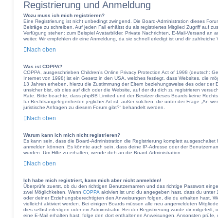
Registrierung und Anmeldung
Wozu muss ich mich registrieren?
Eine Registrierung ist nicht unbedingt zwingend. Die Board-Administration dieses Forum
Beiträge zu schreiben. Auf jeden Fall erhältst du als registriertes Mitglied Zugriff auf z
Verfügung stehen: zum Beispiel Avatarbilder, Private Nachrichten, E-Mail-Versand an a
weiter. Wir empfehlen dir eine Anmeldung, da sie schnell erledigt ist und dir zahlreiche V
Nach oben
Was ist COPPA?
COPPA, ausgeschrieben Children’s Online Privacy Protection Act of 1998 (deutsch: G
Internet von 1998) ist ein Gesetz in den USA, welches festlegt, dass Websites, die m
13 Jahren erheben, hierzu die Zustimmung der Eltern beziehungsweise des oder der 
unsicher bist, ob dies auf dich oder die Website, auf der du dich zu registrieren versuch
Rate. Bitte beachte, dass phpBB Limited und der Besitzer dieses Boards keine Rechts
für Rechtsangelegenheiten jeglicher Art ist; außer solchen, die unter der Frage „An w
juristische Anfragen zu diesem Forum gibt?“ behandelt werden.
Nach oben
Warum kann ich mich nicht registrieren?
Es kann sein, dass die Board-Administration die Registrierung komplett ausgeschaltet
anmelden können. Es könnte auch sein, dass deine IP-Adresse oder der Benutzername,
wurden. Um Hilfe zu erhalten, wende dich an die Board-Administration.
Nach oben
Ich habe mich registriert, kann mich aber nicht anmelden!
Überprüfe zuerst, ob du den richtigen Benutzernamen und das richtige Passwort ein
zwei Möglichkeiten. Wenn
COPPA
aktiviert ist und du angegeben hast, dass du unter 1
oder deiner Erziehungsberechtigten den Anweisungen folgen, die du erhalten hast. Wen
vielleicht aktiviert werden. Bei einigen Boards müssen alle neu angemeldeten Mitglied
dies selbst erledigen oder ein Administrator. Bei der Registrierung wurde dir mitgeteilt,
eine E-Mail erhalten hast, folge den dort enthaltenen Anweisungen. Ansonsten prüfe,