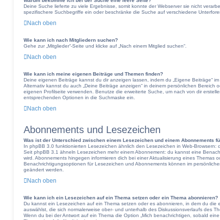
Warum bekomme ich bei der Suche eine leere Seite?
Deine Suche lieferte zu viele Ergebnisse, somit konnte der Webserver sie nicht verarb
spezifischere Suchbegriffe ein oder beschränke die Suche auf verschiedene Unterfore
Nach oben
Wie kann ich nach Mitgliedern suchen?
Gehe zur „Mitglieder“-Seite und klicke auf „Nach einem Mitglied suchen“.
Nach oben
Wie kann ich meine eigenen Beiträge und Themen finden?
Deine eigenen Beiträge kannst du dir anzeigen lassen, indem du „Eigene Beiträge“ im 
Alternativ kannst du auch „Deine Beiträge anzeigen“ in deinem persönlichen Bereich o
eigenen Profilseite verwenden. Benutze die erweiterte Suche, um nach von dir erstel
entsprechenden Optionen in die Suchmaske ein.
Nach oben
Abonnements und Lesezeichen
Was ist der Unterschied zwischen einem Lesezeichen und einem Abonnements f
In phpBB 3.0 funktionierten Lesezeichen ähnlich den Lesezeichen in Web-Browsern: 
Seit phpBB 3.1 ähneln Lesezeichen mehr einem Abonnement: du kannst eine Benachric
wird. Abonnements hingegen informieren dich bei einer Aktualisierung eines Themas 
Benachrichtigungsoptionen für Lesezeichen und Abonnements können im persönlichen 
geändert werden.
Nach oben
Wie kann ich ein Lesezeichen auf ein Thema setzen oder ein Thema abonnieren?
Du kannst ein Lesezeichen auf ein Thema setzen oder es abonnieren, in dem du die
auswählst, die sich normalerweise ober- und unterhalb des Diskussionsverlaufs des T
Wenn du bei der Antwort auf ein Thema die Option „Mich benachrichtigen, sobald eine 