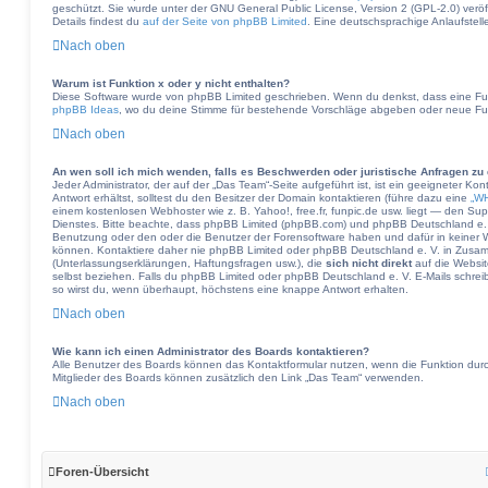
geschützt. Sie wurde unter der GNU General Public License, Version 2 (GPL-2.0) veröff
Details findest du
auf der Seite von phpBB Limited
. Eine deutschsprachige Anlaufstelle
Nach oben
Warum ist Funktion x oder y nicht enthalten?
Diese Software wurde von phpBB Limited geschrieben. Wenn du denkst, dass eine Fun
phpBB Ideas
, wo du deine Stimme für bestehende Vorschläge abgeben oder neue Fu
Nach oben
An wen soll ich mich wenden, falls es Beschwerden oder juristische Anfragen zu
Jeder Administrator, der auf der „Das Team“-Seite aufgeführt ist, ist ein geeigneter K
Antwort erhältst, solltest du den Besitzer der Domain kontaktieren (führe dazu eine
„WH
einem kostenlosen Webhoster wie z. B. Yahoo!, free.fr, funpic.de usw. liegt — den S
Dienstes. Bitte beachte, dass phpBB Limited (phpBB.com) und phpBB Deutschland e.
Benutzung oder den oder die Benutzer der Forensoftware haben und dafür in keiner
können. Kontaktiere daher nie phpBB Limited oder phpBB Deutschland e. V. in Zusamm
(Unterlassungserklärungen, Haftungsfragen usw.), die
sich nicht direkt
auf die Websi
selbst beziehen. Falls du phpBB Limited oder phpBB Deutschland e. V. E-Mails schreib
so wirst du, wenn überhaupt, höchstens eine knappe Antwort erhalten.
Nach oben
Wie kann ich einen Administrator des Boards kontaktieren?
Alle Benutzer des Boards können das Kontaktformular nutzen, wenn die Funktion durch 
Mitglieder des Boards können zusätzlich den Link „Das Team“ verwenden.
Nach oben
Foren-Übersicht