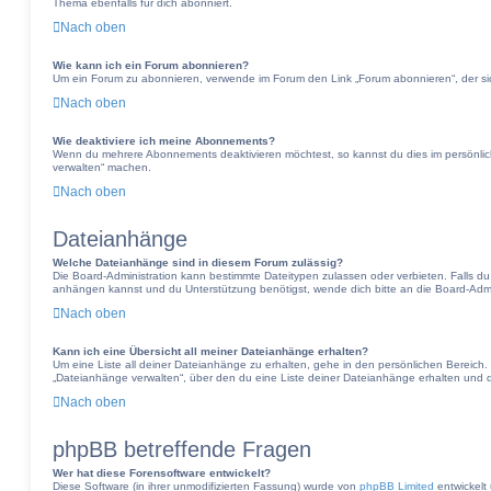
Thema ebenfalls für dich abonniert.
Nach oben
Wie kann ich ein Forum abonnieren?
Um ein Forum zu abonnieren, verwende im Forum den Link „Forum abonnieren“, der sic
Nach oben
Wie deaktiviere ich meine Abonnements?
Wenn du mehrere Abonnements deaktivieren möchtest, so kannst du dies im persönlic
verwalten“ machen.
Nach oben
Dateianhänge
Welche Dateianhänge sind in diesem Forum zulässig?
Die Board-Administration kann bestimmte Dateitypen zulassen oder verbieten. Falls du d
anhängen kannst und du Unterstützung benötigst, wende dich bitte an die Board-Admin
Nach oben
Kann ich eine Übersicht all meiner Dateianhänge erhalten?
Um eine Liste all deiner Dateianhänge zu erhalten, gehe in den persönlichen Bereich. D
„Dateianhänge verwalten“, über den du eine Liste deiner Dateianhänge erhalten und d
Nach oben
phpBB betreffende Fragen
Wer hat diese Forensoftware entwickelt?
Diese Software (in ihrer unmodifizierten Fassung) wurde von
phpBB Limited
entwickelt 