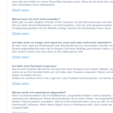
hast oder die E-Mail von einem Spam-Filter blockiert wurde. Wenn du dir sicher bist, 
dann kontaktiere einen Administrator.
Nach oben
Warum kann ich mich nicht anmelden?
Dafür gibt es viele mögliche Gründe. Prüfe zunächst, ob dein Benutzername und dein P
dich an einen Board-Administrator, um sicherzugehen, dass du nicht gesperrt wurdest. 
Konfigurationsproblem mit der Website vorliegt, welches ein Administrator lösen muss.
Nach oben
Ich habe mich vor einiger Zeit registriert, kann mich aber nicht mehr anmelden?!
Es kann sein, dass ein Administrator dein Benutzerkonto aus verschieden Gründen dea
Boards regelmäßig Benutzer, die für längere Zeit keine Beiträge geschrieben haben, u
dich einfach erneut und nimm aktiv an den Diskussionen teil!
Nach oben
Ich habe mein Passwort vergessen!
Das ist nicht schlimm! Wir können dir zwar dein altes Passwort nicht wieder mitteilen,
indem du auf der Anmelde-Seite auf „Ich habe mein Passwort vergessen“ klickst und de
wieder anmelden können.
Solltest du trotzdem nicht in der Lage sein, dein Passwort zurückzusetzen, so wende d
Nach oben
Warum werde ich automatisch abgemeldet?
Wenn du beim Anmelden das Kontrollkästchen „Angemeldet bleiben“ nicht auswählst, wi
verhindert den Missbrauch deines Benutzerkontos durch einen Dritten. Um angemelde
bleiben“ beim Anmelden auswählen. Dies ist nicht empfehlenswert, wenn du dich an ei
Internetcafé, befindest. Wenn diese Option nicht zur Verfügung steht, dann wurde sie 
ausgeschaltet.