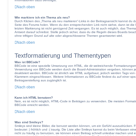
Informationen dazu benötigst.
Nach oben
Wie markiere ich ein Thema als neu?
Durch Klicken des „Thema als neu markieren“-Links in der Beitragsansicht kannst du 
Seite des Forums holen. Wenn du den entsprechenden Link nicht siehst, dann ist die F
letzten Markierung ist nicht genügend Zeit vergangen. Es ist auch möglich, das Them
Antwort darauf schreibst. Stelle jedoch sicher, dass du die Regeln dieses Boards bea
ohne triftigen Grund auf alte oder abgeschlossene Themen geantwortet wird.
Nach oben
Textformatierung und Thementypen
Was ist BBCode?
BBCode ist eine spezielle Umsetzung von HTML, die dir weitreichende Formatierungsmög
Verwendung von BBCode werden durch die Board-Administration vergeben, können jed
deaktiviert werden. BBCode ist ähnlich wie HTML aufgebaut, jedoch werden Tags von eckig
Klammern eingeschlossen. Weitere Informationen zu BBCode findest du auf einer spezie
Beitragserstellung aus zugänglich ist.
Nach oben
Kann ich HTML benutzen?
Nein, es ist nicht möglich, HTML-Code in Beiträgen zu verwenden. Die meisten Format
BBCode erreicht werden.
Nach oben
Was sind Smileys?
Smileys sind kleine Bilder, die benutzt werden können, um ein Gefühl auszudrücken. F
bedeutet :) fröhlich und :( traurig. Die Liste aller Smileys kannst du beim Verfassen ei
nicht zu häufig zu benutzen, sie können einen Beitrag schnell unlesbar machen und 