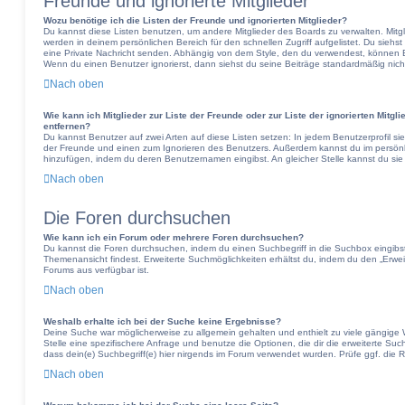
Freunde und ignorierte Mitglieder
Wozu benötige ich die Listen der Freunde und ignorierten Mitglieder?
Du kannst diese Listen benutzen, um andere Mitglieder des Boards zu verwalten. Mitgli
werden in deinem persönlichen Bereich für den schnellen Zugriff aufgelistet. Du siehs
eine Private Nachricht senden. Abhängig von dem Style, den du verwendest, können 
Wenn du einen Benutzer ignorierst, dann siehst du seine Beiträge standardmäßig nich
Nach oben
Wie kann ich Mitglieder zur Liste der Freunde oder zur Liste der ignorierten Mitgl
entfernen?
Du kannst Benutzer auf zwei Arten auf diese Listen setzen: In jedem Benutzerprofil si
der Freunde und einen zum Ignorieren des Benutzers. Außerdem kannst du im persönli
hinzufügen, indem du deren Benutzernamen eingibst. An gleicher Stelle kannst du sie
Nach oben
Die Foren durchsuchen
Wie kann ich ein Forum oder mehrere Foren durchsuchen?
Du kannst die Foren durchsuchen, indem du einen Suchbegriff in die Suchbox eingibst,
Themenansicht findest. Erweiterte Suchmöglichkeiten erhältst du, indem du den „Erweit
Forums aus verfügbar ist.
Nach oben
Weshalb erhalte ich bei der Suche keine Ergebnisse?
Deine Suche war möglicherweise zu allgemein gehalten und enthielt zu viele gängige W
Stelle eine spezifischere Anfrage und benutze die Optionen, die dir die erweiterte Suc
dass dein(e) Suchbegriff(e) hier nirgends im Forum verwendet wurden. Prüfe ggf. die R
Nach oben