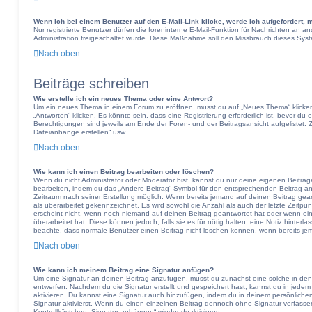
Wenn ich bei einem Benutzer auf den E-Mail-Link klicke, werde ich aufgefordert,
Nur registrierte Benutzer dürfen die foreninterne E-Mail-Funktion für Nachrichten an a
Administration freigeschaltet wurde. Diese Maßnahme soll den Missbrauch dieses Sys
Nach oben
Beiträge schreiben
Wie erstelle ich ein neues Thema oder eine Antwort?
Um ein neues Thema in einem Forum zu eröffnen, musst du auf „Neues Thema“ klicken
„Antworten“ klicken. Es könnte sein, dass eine Registrierung erforderlich ist, bevor du
Berechtigungen sind jeweils am Ende der Foren- und der Beitragsansicht aufgelistet. Z
Dateianhänge erstellen“ usw.
Nach oben
Wie kann ich einen Beitrag bearbeiten oder löschen?
Wenn du nicht Administrator oder Moderator bist, kannst du nur deine eigenen Beiträg
bearbeiten, indem du das „Ändere Beitrag“-Symbol für den entsprechenden Beitrag ankli
Zeitraum nach seiner Erstellung möglich. Wenn bereits jemand auf deinen Beitrag gean
als überarbeitet gekennzeichnet. Es wird sowohl die Anzahl als auch der letzte Zeitpu
erscheint nicht, wenn noch niemand auf deinen Beitrag geantwortet hat oder wenn ein
überarbeitet hat. Diese können jedoch, falls sie es für nötig halten, eine Notiz hinterl
beachte, dass normale Benutzer einen Beitrag nicht löschen können, wenn bereits je
Nach oben
Wie kann ich meinem Beitrag eine Signatur anfügen?
Um eine Signatur an deinen Beitrag anzufügen, musst du zunächst eine solche in den
entwerfen. Nachdem du die Signatur erstellt und gespeichert hast, kannst du in jede
aktivieren. Du kannst eine Signatur auch hinzufügen, indem du in deinem persönlic
Signatur aktivierst. Wenn du einen einzelnen Beitrag dennoch ohne Signatur verfasse
Kontrollkästchen „Signatur anhängen“ wieder deaktivieren.