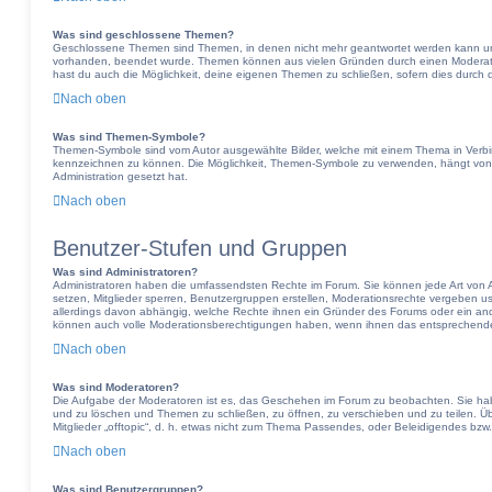
Was sind geschlossene Themen?
Geschlossene Themen sind Themen, in denen nicht mehr geantwortet werden kann und
vorhanden, beendet wurde. Themen können aus vielen Gründen durch einen Moderator
hast du auch die Möglichkeit, deine eigenen Themen zu schließen, sofern dies durch d
Nach oben
Was sind Themen-Symbole?
Themen-Symbole sind vom Autor ausgewählte Bilder, welche mit einem Thema in Verb
kennzeichnen zu können. Die Möglichkeit, Themen-Symbole zu verwenden, hängt von 
Administration gesetzt hat.
Nach oben
Benutzer-Stufen und Gruppen
Was sind Administratoren?
Administratoren haben die umfassendsten Rechte im Forum. Sie können jede Art von A
setzen, Mitglieder sperren, Benutzergruppen erstellen, Moderationsrechte vergeben usw
allerdings davon abhängig, welche Rechte ihnen ein Gründer des Forums oder ein andere
können auch volle Moderationsberechtigungen haben, wenn ihnen das entsprechende 
Nach oben
Was sind Moderatoren?
Die Aufgabe der Moderatoren ist es, das Geschehen im Forum zu beobachten. Sie hab
und zu löschen und Themen zu schließen, zu öffnen, zu verschieben und zu teilen. Ü
Mitglieder „offtopic“, d. h. etwas nicht zum Thema Passendes, oder Beleidigendes bzw
Nach oben
Was sind Benutzergruppen?