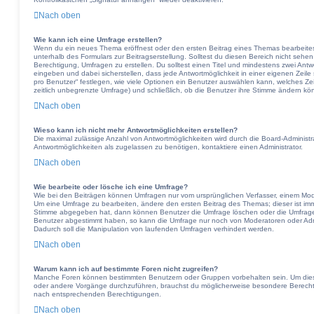
Nach oben
Wie kann ich eine Umfrage erstellen?
Wenn du ein neues Thema eröffnest oder den ersten Beitrag eines Themas bearbeitest,
unterhalb des Formulars zur Beitragserstellung. Solltest du diesen Bereich nicht sehen
Berechtigung, Umfragen zu erstellen. Du solltest einen Titel und mindestens zwei Ant
eingeben und dabei sicherstellen, dass jede Antwortmöglichkeit in einer eigenen Zeil
pro Benutzer“ festlegen, wie viele Optionen ein Benutzer auswählen kann, welches Zeitl
zeitlich unbegrenzte Umfrage) und schließlich, ob die Benutzer ihre Stimme ändern kö
Nach oben
Wieso kann ich nicht mehr Antwortmöglichkeiten erstellen?
Die maximal zulässige Anzahl von Antwortmöglichkeiten wird durch die Board-Administr
Antwortmöglichkeiten als zugelassen zu benötigen, kontaktiere einen Administrator.
Nach oben
Wie bearbeite oder lösche ich eine Umfrage?
Wie bei den Beiträgen können Umfragen nur vom ursprünglichen Verfasser, einem Mode
Um eine Umfrage zu bearbeiten, ändere den ersten Beitrag des Themas; dieser ist im
Stimme abgegeben hat, dann können Benutzer die Umfrage löschen oder die Umfrageop
Benutzer abgestimmt haben, so kann die Umfrage nur noch von Moderatoren oder Adm
Dadurch soll die Manipulation von laufenden Umfragen verhindert werden.
Nach oben
Warum kann ich auf bestimmte Foren nicht zugreifen?
Manche Foren können bestimmten Benutzern oder Gruppen vorbehalten sein. Um diese
oder andere Vorgänge durchzuführen, brauchst du möglicherweise besondere Berechti
nach entsprechenden Berechtigungen.
Nach oben