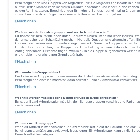
Benutzergruppen sind Gruppen von Mitgliedern, die die Mitglieder des Boards in für di
aufteilt. Jedes Mitglied kann mehreren Gruppen angehören und jeder Gruppe können B
es den Administratoren, Berechtigungen für mehrere Benutzer auf einmal zu ändern u
zu machen oder ihnen Zugriff zu einem nichtöffentlichen Forum zu geben.
Nach oben
Wo finde ich die Benutzergruppen und wie trete ich ihnen bei?
Du findest die Benutzergruppen unter „Benutzergruppen“ im persönlichen Bereich. Wen
der entsprechenden Schaltfläche machen. Nicht alle Gruppen sind allgemein offen. Ein
können geschlossen sein und weitere sogar versteckt. Wenn die Gruppe offen ist, kan
Funktion beitreten; verlangt die Gruppe eine Freischaltung, so kannst du dich für sie
Antrag annehmen. Er könnte fragen, warum du in die Gruppe aufgenommen werden möc
er dich ablehnt, er wird einen Grund dafür haben.
Nach oben
Wie werde ich Gruppenleiter?
Der Leiter einer Gruppe wird normalerweise durch die Board-Administration festgelegt,
Benutzergruppe erstellen möchtest, dann solltest du einen Administrator kontaktieren.
Nach oben
Weshalb werden verschiedene Benutzergruppen farbig dargestellt?
Es ist der Board-Administration möglich, den Benutzergruppen verschiedene Farben zuz
identifizieren sind.
Nach oben
Was ist eine Hauptgruppe?
Wenn du Mitglied in mehr als einer Benutzergruppe bist, dient die Hauptgruppe dazu
bei dir standardmäßig angezeigt wird, festzulegen. Ein Administrator kann dir die Be
Bereich selbst festzulegen.