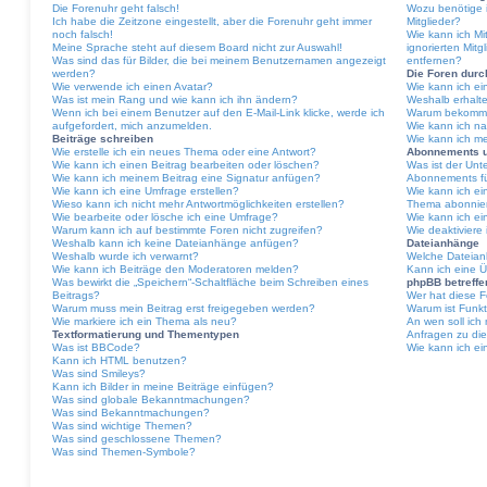
Die Forenuhr geht falsch!
Wozu benötige i
Ich habe die Zeitzone eingestellt, aber die Forenuhr geht immer
Mitglieder?
noch falsch!
Wie kann ich Mit
Meine Sprache steht auf diesem Board nicht zur Auswahl!
ignorierten Mit
Was sind das für Bilder, die bei meinem Benutzernamen angezeigt
entfernen?
werden?
Die Foren dur
Wie verwende ich einen Avatar?
Wie kann ich e
Was ist mein Rang und wie kann ich ihn ändern?
Weshalb erhalte
Wenn ich bei einem Benutzer auf den E-Mail-Link klicke, werde ich
Warum bekomme 
aufgefordert, mich anzumelden.
Wie kann ich na
Beiträge schreiben
Wie kann ich m
Wie erstelle ich ein neues Thema oder eine Antwort?
Abonnements 
Wie kann ich einen Beitrag bearbeiten oder löschen?
Was ist der Un
Wie kann ich meinem Beitrag eine Signatur anfügen?
Abonnements fü
Wie kann ich eine Umfrage erstellen?
Wie kann ich ei
Wieso kann ich nicht mehr Antwortmöglichkeiten erstellen?
Thema abonnie
Wie bearbeite oder lösche ich eine Umfrage?
Wie kann ich e
Warum kann ich auf bestimmte Foren nicht zugreifen?
Wie deaktivier
Weshalb kann ich keine Dateianhänge anfügen?
Dateianhänge
Weshalb wurde ich verwarnt?
Welche Dateian
Wie kann ich Beiträge den Moderatoren melden?
Kann ich eine Ü
Was bewirkt die „Speichern“-Schaltfläche beim Schreiben eines
phpBB betreff
Beitrags?
Wer hat diese F
Warum muss mein Beitrag erst freigegeben werden?
Warum ist Funkt
Wie markiere ich ein Thema als neu?
An wen soll ich
Textformatierung und Thementypen
Anfragen zu di
Was ist BBCode?
Wie kann ich ei
Kann ich HTML benutzen?
Was sind Smileys?
Kann ich Bilder in meine Beiträge einfügen?
Was sind globale Bekanntmachungen?
Was sind Bekanntmachungen?
Was sind wichtige Themen?
Was sind geschlossene Themen?
Was sind Themen-Symbole?