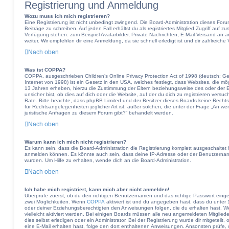
Registrierung und Anmeldung
Wozu muss ich mich registrieren?
Eine Registrierung ist nicht unbedingt zwingend. Die Board-Administration dieses Forum
Beiträge zu schreiben. Auf jeden Fall erhältst du als registriertes Mitglied Zugriff auf z
Verfügung stehen: zum Beispiel Avatarbilder, Private Nachrichten, E-Mail-Versand an a
weiter. Wir empfehlen dir eine Anmeldung, da sie schnell erledigt ist und dir zahlreiche V
Nach oben
Was ist COPPA?
COPPA, ausgeschrieben Children’s Online Privacy Protection Act of 1998 (deutsch: G
Internet von 1998) ist ein Gesetz in den USA, welches festlegt, dass Websites, die m
13 Jahren erheben, hierzu die Zustimmung der Eltern beziehungsweise des oder der 
unsicher bist, ob dies auf dich oder die Website, auf der du dich zu registrieren versuch
Rate. Bitte beachte, dass phpBB Limited und der Besitzer dieses Boards keine Rechts
für Rechtsangelegenheiten jeglicher Art ist; außer solchen, die unter der Frage „An w
juristische Anfragen zu diesem Forum gibt?“ behandelt werden.
Nach oben
Warum kann ich mich nicht registrieren?
Es kann sein, dass die Board-Administration die Registrierung komplett ausgeschaltet
anmelden können. Es könnte auch sein, dass deine IP-Adresse oder der Benutzername,
wurden. Um Hilfe zu erhalten, wende dich an die Board-Administration.
Nach oben
Ich habe mich registriert, kann mich aber nicht anmelden!
Überprüfe zuerst, ob du den richtigen Benutzernamen und das richtige Passwort ein
zwei Möglichkeiten. Wenn
COPPA
aktiviert ist und du angegeben hast, dass du unter 1
oder deiner Erziehungsberechtigten den Anweisungen folgen, die du erhalten hast. Wen
vielleicht aktiviert werden. Bei einigen Boards müssen alle neu angemeldeten Mitglied
dies selbst erledigen oder ein Administrator. Bei der Registrierung wurde dir mitgeteilt,
eine E-Mail erhalten hast, folge den dort enthaltenen Anweisungen. Ansonsten prüfe,