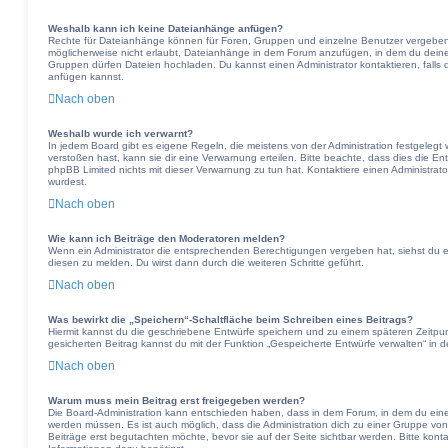
Weshalb kann ich keine Dateianhänge anfügen?
Rechte für Dateianhänge können für Foren, Gruppen und einzelne Benutzer vergeben 
möglicherweise nicht erlaubt, Dateianhänge in dem Forum anzufügen, in dem du deine
Gruppen dürfen Dateien hochladen. Du kannst einen Administrator kontaktieren, falls d
anfügen kannst.
Nach oben
Weshalb wurde ich verwarnt?
In jedem Board gibt es eigene Regeln, die meistens von der Administration festgeleg
verstoßen hast, kann sie dir eine Verwarnung erteilen. Bitte beachte, dass dies die En
phpBB Limited nichts mit dieser Verwarnung zu tun hat. Kontaktiere einen Administrator,
wurdest.
Nach oben
Wie kann ich Beiträge den Moderatoren melden?
Wenn ein Administrator die entsprechenden Berechtigungen vergeben hat, siehst du e
diesen zu melden. Du wirst dann durch die weiteren Schritte geführt.
Nach oben
Was bewirkt die „Speichern“-Schaltfläche beim Schreiben eines Beitrags?
Hiermit kannst du die geschriebene Entwürfe speichern und zu einem späteren Zeitpu
gesicherten Beitrag kannst du mit der Funktion „Gespeicherte Entwürfe verwalten“ in 
Nach oben
Warum muss mein Beitrag erst freigegeben werden?
Die Board-Administration kann entschieden haben, dass in dem Forum, in dem du einen B
werden müssen. Es ist auch möglich, dass die Administration dich zu einer Gruppe von
Beiträge erst begutachten möchte, bevor sie auf der Seite sichtbar werden. Bitte kont