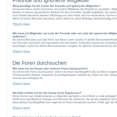
Freunde und ignorierte Mitglieder
Wozu benötige ich die Listen der Freunde und ignorierten Mitglieder?
Du kannst diese Listen benutzen, um andere Mitglieder des Boards zu verwalten. Mitgli
werden in deinem persönlichen Bereich für den schnellen Zugriff aufgelistet. Du siehs
eine Private Nachricht senden. Abhängig von dem Style, den du verwendest, können 
Wenn du einen Benutzer ignorierst, dann siehst du seine Beiträge standardmäßig nich
Nach oben
Wie kann ich Mitglieder zur Liste der Freunde oder zur Liste der ignorierten Mitgl
entfernen?
Du kannst Benutzer auf zwei Arten auf diese Listen setzen: In jedem Benutzerprofil si
der Freunde und einen zum Ignorieren des Benutzers. Außerdem kannst du im persönli
hinzufügen, indem du deren Benutzernamen eingibst. An gleicher Stelle kannst du sie
Nach oben
Die Foren durchsuchen
Wie kann ich ein Forum oder mehrere Foren durchsuchen?
Du kannst die Foren durchsuchen, indem du einen Suchbegriff in die Suchbox eingibst,
Themenansicht findest. Erweiterte Suchmöglichkeiten erhältst du, indem du den „Erweit
Forums aus verfügbar ist.
Nach oben
Weshalb erhalte ich bei der Suche keine Ergebnisse?
Deine Suche war möglicherweise zu allgemein gehalten und enthielt zu viele gängige W
Stelle eine spezifischere Anfrage und benutze die Optionen, die dir die erweiterte Suc
dass dein(e) Suchbegriff(e) hier nirgends im Forum verwendet wurden. Prüfe ggf. die R
Nach oben