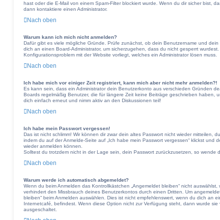
hast oder die E-Mail von einem Spam-Filter blockiert wurde. Wenn du dir sicher bist, 
dann kontaktiere einen Administrator.
Nach oben
Warum kann ich mich nicht anmelden?
Dafür gibt es viele mögliche Gründe. Prüfe zunächst, ob dein Benutzername und dein P
dich an einen Board-Administrator, um sicherzugehen, dass du nicht gesperrt wurdest. 
Konfigurationsproblem mit der Website vorliegt, welches ein Administrator lösen muss.
Nach oben
Ich habe mich vor einiger Zeit registriert, kann mich aber nicht mehr anmelden?!
Es kann sein, dass ein Administrator dein Benutzerkonto aus verschieden Gründen dea
Boards regelmäßig Benutzer, die für längere Zeit keine Beiträge geschrieben haben, u
dich einfach erneut und nimm aktiv an den Diskussionen teil!
Nach oben
Ich habe mein Passwort vergessen!
Das ist nicht schlimm! Wir können dir zwar dein altes Passwort nicht wieder mitteilen,
indem du auf der Anmelde-Seite auf „Ich habe mein Passwort vergessen“ klickst und de
wieder anmelden können.
Solltest du trotzdem nicht in der Lage sein, dein Passwort zurückzusetzen, so wende d
Nach oben
Warum werde ich automatisch abgemeldet?
Wenn du beim Anmelden das Kontrollkästchen „Angemeldet bleiben“ nicht auswählst, wi
verhindert den Missbrauch deines Benutzerkontos durch einen Dritten. Um angemelde
bleiben“ beim Anmelden auswählen. Dies ist nicht empfehlenswert, wenn du dich an ei
Internetcafé, befindest. Wenn diese Option nicht zur Verfügung steht, dann wurde sie 
ausgeschaltet.