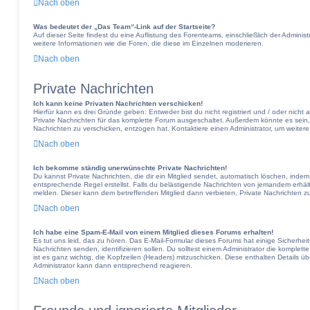
Nach oben
Was bedeutet der „Das Team“-Link auf der Startseite?
Auf dieser Seite findest du eine Auflistung des Forenteams, einschließlich der Adminis
weitere Informationen wie die Foren, die diese im Einzelnen moderieren.
Nach oben
Private Nachrichten
Ich kann keine Privaten Nachrichten verschicken!
Hierfür kann es drei Gründe geben: Entweder bist du nicht registriert und / oder nicht
Private Nachrichten für das komplette Forum ausgeschaltet. Außerdem könnte es sein, d
Nachrichten zu verschicken, entzogen hat. Kontaktiere einen Administrator, um weitere
Nach oben
Ich bekomme ständig unerwünschte Private Nachrichten!
Du kannst Private Nachrichten, die dir ein Mitglied sendet, automatisch löschen, inde
entsprechende Regel erstellst. Falls du belästigende Nachrichten von jemandem erhält
melden. Dieser kann dem betreffenden Mitglied dann verbieten, Private Nachrichten z
Nach oben
Ich habe eine Spam-E-Mail von einem Mitglied dieses Forums erhalten!
Es tut uns leid, das zu hören. Das E-Mail-Formular dieses Forums hat einige Sicherhei
Nachrichten senden, identifizieren sollen. Du solltest einem Administrator die komplett
ist es ganz wichtig, die Kopfzeilen (Headers) mitzuschicken. Diese enthalten Details üb
Administrator kann dann entsprechend reagieren.
Nach oben