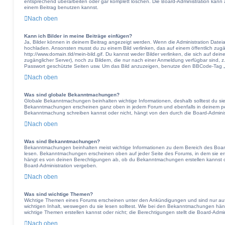
entsprechend überarbeiten oder gar komplett löschen. Die Board-Administration kann 
einem Beitrag benutzen kannst.
Nach oben
Kann ich Bilder in meine Beiträge einfügen?
Ja, Bilder können in deinem Beitrag angezeigt werden. Wenn die Administration Dateia
hochladen. Ansonsten musst du zu einem Bild verlinken, das auf einem öffentlich zugän
http://www.domain.tld/mein-bild.gif. Du kannst weder Bilder verlinken, die sich auf dei
zugänglicher Server), noch zu Bildern, die nur nach einer Anmeldung verfügbar sind, z
Passwort geschützte Seiten usw. Um das Bild anzuzeigen, benutze den BBCode-Tag „[
Nach oben
Was sind globale Bekanntmachungen?
Globale Bekanntmachungen beinhalten wichtige Informationen, deshalb solltest du sie
Bekanntmachungen erscheinen ganz oben in jedem Forum und ebenfalls in deinem per
Bekanntmachung schreiben kannst oder nicht, hängt von den durch die Board-Admini
Nach oben
Was sind Bekanntmachungen?
Bekanntmachungen beinhalten meist wichtige Informationen zu dem Bereich des Boards,
lesen. Bekanntmachungen erscheinen oben auf jeder Seite des Forums, in dem sie er
hängt es von deinen Berechtigungen ab, ob du Bekanntmachungen erstellen kannst o
Board-Administration vergeben.
Nach oben
Was sind wichtige Themen?
Wichtige Themen eines Forums erscheinen unter den Ankündigungen und sind nur auf 
wichtigen Inhalt, weswegen du sie lesen solltest. Wie bei den Bekanntmachungen hä
wichtige Themen erstellen kannst oder nicht; die Berechtigungen stellt die Board-Admin
Nach oben