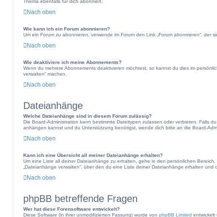
Thema ebenfalls für dich abonniert.
Nach oben
Wie kann ich ein Forum abonnieren?
Um ein Forum zu abonnieren, verwende im Forum den Link „Forum abonnieren“, der sic
Nach oben
Wie deaktiviere ich meine Abonnements?
Wenn du mehrere Abonnements deaktivieren möchtest, so kannst du dies im persönlic
verwalten“ machen.
Nach oben
Dateianhänge
Welche Dateianhänge sind in diesem Forum zulässig?
Die Board-Administration kann bestimmte Dateitypen zulassen oder verbieten. Falls du d
anhängen kannst und du Unterstützung benötigst, wende dich bitte an die Board-Admin
Nach oben
Kann ich eine Übersicht all meiner Dateianhänge erhalten?
Um eine Liste all deiner Dateianhänge zu erhalten, gehe in den persönlichen Bereich. D
„Dateianhänge verwalten“, über den du eine Liste deiner Dateianhänge erhalten und d
Nach oben
phpBB betreffende Fragen
Wer hat diese Forensoftware entwickelt?
Diese Software (in ihrer unmodifizierten Fassung) wurde von
phpBB Limited
entwickelt 