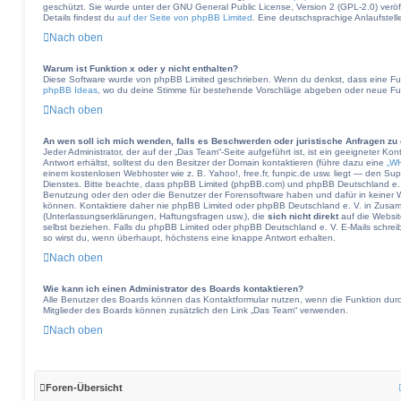
geschützt. Sie wurde unter der GNU General Public License, Version 2 (GPL-2.0) veröff
Details findest du
auf der Seite von phpBB Limited
. Eine deutschsprachige Anlaufstelle
Nach oben
Warum ist Funktion x oder y nicht enthalten?
Diese Software wurde von phpBB Limited geschrieben. Wenn du denkst, dass eine Fun
phpBB Ideas
, wo du deine Stimme für bestehende Vorschläge abgeben oder neue Fu
Nach oben
An wen soll ich mich wenden, falls es Beschwerden oder juristische Anfragen zu
Jeder Administrator, der auf der „Das Team“-Seite aufgeführt ist, ist ein geeigneter K
Antwort erhältst, solltest du den Besitzer der Domain kontaktieren (führe dazu eine
„WH
einem kostenlosen Webhoster wie z. B. Yahoo!, free.fr, funpic.de usw. liegt — den S
Dienstes. Bitte beachte, dass phpBB Limited (phpBB.com) und phpBB Deutschland e.
Benutzung oder den oder die Benutzer der Forensoftware haben und dafür in keiner
können. Kontaktiere daher nie phpBB Limited oder phpBB Deutschland e. V. in Zusamm
(Unterlassungserklärungen, Haftungsfragen usw.), die
sich nicht direkt
auf die Websi
selbst beziehen. Falls du phpBB Limited oder phpBB Deutschland e. V. E-Mails schreib
so wirst du, wenn überhaupt, höchstens eine knappe Antwort erhalten.
Nach oben
Wie kann ich einen Administrator des Boards kontaktieren?
Alle Benutzer des Boards können das Kontaktformular nutzen, wenn die Funktion durch 
Mitglieder des Boards können zusätzlich den Link „Das Team“ verwenden.
Nach oben
Foren-Übersicht