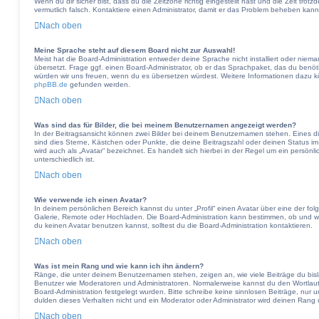
Wenn du dir sicher bist, dass du die Zeitzone richtig eingestellt hast und die Zeit trotz
vermutlich falsch. Kontaktiere einen Administrator, damit er das Problem beheben kann
Nach oben
Meine Sprache steht auf diesem Board nicht zur Auswahl!
Meist hat die Board-Administration entweder deine Sprache nicht installiert oder nie
übersetzt. Frage ggf. einen Board-Administrator, ob er das Sprachpaket, das du benötigst
würden wir uns freuen, wenn du es übersetzen würdest. Weitere Informationen dazu 
phpBB.de
gefunden werden.
Nach oben
Was sind das für Bilder, die bei meinem Benutzernamen angezeigt werden?
In der Beitragsansicht können zwei Bilder bei deinem Benutzernamen stehen. Eines die
sind dies Sterne, Kästchen oder Punkte, die deine Beitragszahl oder deinen Status i
wird auch als „Avatar“ bezeichnet. Es handelt sich hierbei in der Regel um ein persön
unterschiedlich ist.
Nach oben
Wie verwende ich einen Avatar?
In deinem persönlichen Bereich kannst du unter „Profil“ einen Avatar über eine der fo
Galerie, Remote oder Hochladen. Die Board-Administration kann bestimmen, ob und 
du keinen Avatar benutzen kannst, solltest du die Board-Administration kontaktieren.
Nach oben
Was ist mein Rang und wie kann ich ihn ändern?
Ränge, die unter deinem Benutzernamen stehen, zeigen an, wie viele Beiträge du bislan
Benutzer wie Moderatoren und Administratoren. Normalerweise kannst du den Wortlaut 
Board-Administration festgelegt wurden. Bitte schreibe keine sinnlosen Beiträge, nu
dulden dieses Verhalten nicht und ein Moderator oder Administrator wird deinen Rang
Nach oben