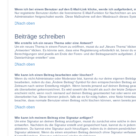
Wenn ich bei einem Benutzer auf den E-Mail-Link klicke, werde ich aufgefordert,
Nur registrierte Benutzer dürfen die foreninterne E-Mail-Funktion für Nachrichten an a
Administration freigeschaltet wurde. Diese Maßnahme soll den Missbrauch dieses Sys
Nach oben
Beiträge schreiben
Wie erstelle ich ein neues Thema oder eine Antwort?
Um ein neues Thema in einem Forum zu eröffnen, musst du auf „Neues Thema“ klicken
„Antworten“ klicken. Es könnte sein, dass eine Registrierung erforderlich ist, bevor du
Berechtigungen sind jeweils am Ende der Foren- und der Beitragsansicht aufgelistet. Z
Dateianhänge erstellen“ usw.
Nach oben
Wie kann ich einen Beitrag bearbeiten oder löschen?
Wenn du nicht Administrator oder Moderator bist, kannst du nur deine eigenen Beiträg
bearbeiten, indem du das „Ändere Beitrag“-Symbol für den entsprechenden Beitrag ankli
Zeitraum nach seiner Erstellung möglich. Wenn bereits jemand auf deinen Beitrag gean
als überarbeitet gekennzeichnet. Es wird sowohl die Anzahl als auch der letzte Zeitpu
erscheint nicht, wenn noch niemand auf deinen Beitrag geantwortet hat oder wenn ein
überarbeitet hat. Diese können jedoch, falls sie es für nötig halten, eine Notiz hinterl
beachte, dass normale Benutzer einen Beitrag nicht löschen können, wenn bereits je
Nach oben
Wie kann ich meinem Beitrag eine Signatur anfügen?
Um eine Signatur an deinen Beitrag anzufügen, musst du zunächst eine solche in den
entwerfen. Nachdem du die Signatur erstellt und gespeichert hast, kannst du in jede
aktivieren. Du kannst eine Signatur auch hinzufügen, indem du in deinem persönlic
Signatur aktivierst. Wenn du einen einzelnen Beitrag dennoch ohne Signatur verfasse
Kontrollkästchen „Signatur anhängen“ wieder deaktivieren.