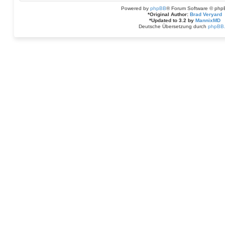
Powered by
phpBB
® Forum Software © php
*
Original Author:
Brad Veryard
*
Updated to 3.2 by
MannixMD
Deutsche Übersetzung durch
phpBB