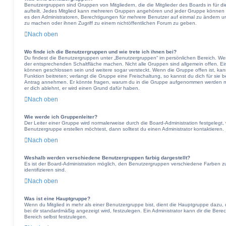
Benutzergruppen sind Gruppen von Mitgliedern, die die Mitglieder des Boards in für di
aufteilt. Jedes Mitglied kann mehreren Gruppen angehören und jeder Gruppe können B
es den Administratoren, Berechtigungen für mehrere Benutzer auf einmal zu ändern u
zu machen oder ihnen Zugriff zu einem nichtöffentlichen Forum zu geben.
Nach oben
Wo finde ich die Benutzergruppen und wie trete ich ihnen bei?
Du findest die Benutzergruppen unter „Benutzergruppen“ im persönlichen Bereich. Wen
der entsprechenden Schaltfläche machen. Nicht alle Gruppen sind allgemein offen. Ein
können geschlossen sein und weitere sogar versteckt. Wenn die Gruppe offen ist, kan
Funktion beitreten; verlangt die Gruppe eine Freischaltung, so kannst du dich für sie
Antrag annehmen. Er könnte fragen, warum du in die Gruppe aufgenommen werden möc
er dich ablehnt, er wird einen Grund dafür haben.
Nach oben
Wie werde ich Gruppenleiter?
Der Leiter einer Gruppe wird normalerweise durch die Board-Administration festgelegt,
Benutzergruppe erstellen möchtest, dann solltest du einen Administrator kontaktieren.
Nach oben
Weshalb werden verschiedene Benutzergruppen farbig dargestellt?
Es ist der Board-Administration möglich, den Benutzergruppen verschiedene Farben zuz
identifizieren sind.
Nach oben
Was ist eine Hauptgruppe?
Wenn du Mitglied in mehr als einer Benutzergruppe bist, dient die Hauptgruppe dazu
bei dir standardmäßig angezeigt wird, festzulegen. Ein Administrator kann dir die Be
Bereich selbst festzulegen.