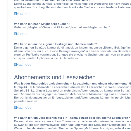
Warum bekomme ich bei der Suche eine leere Seite?
Deine Suche lieferte zu viele Ergebnisse, somit konnte der Webserver sie nicht verarb
spezifischere Suchbegriffe ein oder beschränke die Suche auf verschiedene Unterfore
Nach oben
Wie kann ich nach Mitgliedern suchen?
Gehe zur „Mitglieder“-Seite und klicke auf „Nach einem Mitglied suchen“.
Nach oben
Wie kann ich meine eigenen Beiträge und Themen finden?
Deine eigenen Beiträge kannst du dir anzeigen lassen, indem du „Eigene Beiträge“ im 
Alternativ kannst du auch „Deine Beiträge anzeigen“ in deinem persönlichen Bereich o
eigenen Profilseite verwenden. Benutze die erweiterte Suche, um nach von dir erstel
entsprechenden Optionen in die Suchmaske ein.
Nach oben
Abonnements und Lesezeichen
Was ist der Unterschied zwischen einem Lesezeichen und einem Abonnements f
In phpBB 3.0 funktionierten Lesezeichen ähnlich den Lesezeichen in Web-Browsern: 
Seit phpBB 3.1 ähneln Lesezeichen mehr einem Abonnement: du kannst eine Benachric
wird. Abonnements hingegen informieren dich bei einer Aktualisierung eines Themas 
Benachrichtigungsoptionen für Lesezeichen und Abonnements können im persönlichen 
geändert werden.
Nach oben
Wie kann ich ein Lesezeichen auf ein Thema setzen oder ein Thema abonnieren?
Du kannst ein Lesezeichen auf ein Thema setzen oder es abonnieren, in dem du die
auswählst, die sich normalerweise ober- und unterhalb des Diskussionsverlaufs des T
Wenn du bei der Antwort auf ein Thema die Option „Mich benachrichtigen, sobald eine 