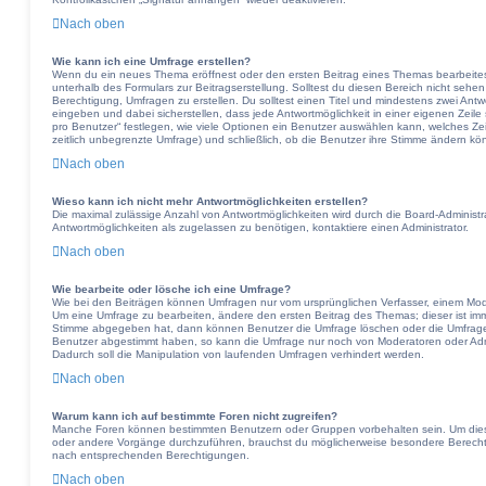
Nach oben
Wie kann ich eine Umfrage erstellen?
Wenn du ein neues Thema eröffnest oder den ersten Beitrag eines Themas bearbeitest,
unterhalb des Formulars zur Beitragserstellung. Solltest du diesen Bereich nicht sehen
Berechtigung, Umfragen zu erstellen. Du solltest einen Titel und mindestens zwei Ant
eingeben und dabei sicherstellen, dass jede Antwortmöglichkeit in einer eigenen Zeil
pro Benutzer“ festlegen, wie viele Optionen ein Benutzer auswählen kann, welches Zeitl
zeitlich unbegrenzte Umfrage) und schließlich, ob die Benutzer ihre Stimme ändern kö
Nach oben
Wieso kann ich nicht mehr Antwortmöglichkeiten erstellen?
Die maximal zulässige Anzahl von Antwortmöglichkeiten wird durch die Board-Administr
Antwortmöglichkeiten als zugelassen zu benötigen, kontaktiere einen Administrator.
Nach oben
Wie bearbeite oder lösche ich eine Umfrage?
Wie bei den Beiträgen können Umfragen nur vom ursprünglichen Verfasser, einem Mode
Um eine Umfrage zu bearbeiten, ändere den ersten Beitrag des Themas; dieser ist im
Stimme abgegeben hat, dann können Benutzer die Umfrage löschen oder die Umfrageop
Benutzer abgestimmt haben, so kann die Umfrage nur noch von Moderatoren oder Adm
Dadurch soll die Manipulation von laufenden Umfragen verhindert werden.
Nach oben
Warum kann ich auf bestimmte Foren nicht zugreifen?
Manche Foren können bestimmten Benutzern oder Gruppen vorbehalten sein. Um diese
oder andere Vorgänge durchzuführen, brauchst du möglicherweise besondere Berechti
nach entsprechenden Berechtigungen.
Nach oben