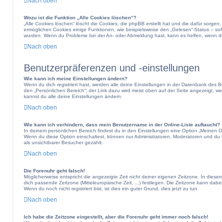
Nach oben
Wozu ist die Funktion „Alle Cookies löschen“?
„Alle Cookies löschen“ löscht die Cookies, die phpBB erstellt hat und die dafür sorg
ermöglichen Cookies einige Funktionen, wie beispielsweise den „Gelesen“-Status – sofe
wurden. Wenn du Probleme bei der An- oder Abmeldung hast, kann es helfen, wenn du
Nach oben
Benutzerpräferenzen und -einstellungen
Wie kann ich meine Einstellungen ändern?
Wenn du dich registriert hast, werden alle deine Einstellungen in der Datenbank des 
den „Persönlichen Bereich“; der Link dazu wird meist oben auf der Seite angezeigt, w
kannst du alle deine Einstellungen ändern.
Nach oben
Wie kann ich verhindern, dass mein Benutzername in der Online-Liste auftaucht?
In deinem persönlichen Bereich findest du in den Einstellungen eine Option „Meinen 
Wenn du diese Option einschaltest, können nur Administratoren, Moderatoren und du 
als unsichtbarer Besucher gezählt.
Nach oben
Die Forenuhr geht falsch!
Möglicherweise entspricht die angezeigte Zeit nicht deiner eigenen Zeitzone. In diesem 
dich passende Zeitzone (Mitteleuropäische Zeit, ...) festlegen. Die Zeitzone kann dabe
Wenn du noch nicht registriert bist, ist dies ein guter Grund, dies jetzt zu tun.
Nach oben
Ich habe die Zeitzone eingestellt, aber die Forenuhr geht immer noch falsch!