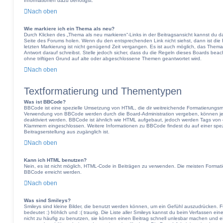
Informationen dazu benötigst.
Nach oben
Wie markiere ich ein Thema als neu?
Durch Klicken des „Thema als neu markieren“-Links in der Beitragsansicht kannst du 
Seite des Forums holen. Wenn du den entsprechenden Link nicht siehst, dann ist die F
letzten Markierung ist nicht genügend Zeit vergangen. Es ist auch möglich, das Them
Antwort darauf schreibst. Stelle jedoch sicher, dass du die Regeln dieses Boards bea
ohne triftigen Grund auf alte oder abgeschlossene Themen geantwortet wird.
Nach oben
Textformatierung und Thementypen
Was ist BBCode?
BBCode ist eine spezielle Umsetzung von HTML, die dir weitreichende Formatierungsmög
Verwendung von BBCode werden durch die Board-Administration vergeben, können jed
deaktiviert werden. BBCode ist ähnlich wie HTML aufgebaut, jedoch werden Tags von eckig
Klammern eingeschlossen. Weitere Informationen zu BBCode findest du auf einer spezie
Beitragserstellung aus zugänglich ist.
Nach oben
Kann ich HTML benutzen?
Nein, es ist nicht möglich, HTML-Code in Beiträgen zu verwenden. Die meisten Format
BBCode erreicht werden.
Nach oben
Was sind Smileys?
Smileys sind kleine Bilder, die benutzt werden können, um ein Gefühl auszudrücken. F
bedeutet :) fröhlich und :( traurig. Die Liste aller Smileys kannst du beim Verfassen ei
nicht zu häufig zu benutzen, sie können einen Beitrag schnell unlesbar machen und 