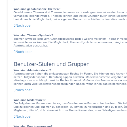
Was sind geschlossene Themen?
Geschlossene Themen sind Themen, in denen nicht mehr geantwortet werden kann und
vorhanden, beendet wurde. Themen können aus vielen Gründen durch einen Moderator
hast du auch die Möglichkeit, deine eigenen Themen zu schließen, sofern dies durch d
Nach oben
Was sind Themen-Symbole?
Themen-Symbole sind vom Autor ausgewählte Bilder, welche mit einem Thema in Verb
kennzeichnen zu können. Die Möglichkeit, Themen-Symbole zu verwenden, hängt von 
Administration gesetzt hat.
Nach oben
Benutzer-Stufen und Gruppen
Was sind Administratoren?
Administratoren haben die umfassendsten Rechte im Forum. Sie können jede Art von A
setzen, Mitglieder sperren, Benutzergruppen erstellen, Moderationsrechte vergeben usw
allerdings davon abhängig, welche Rechte ihnen ein Gründer des Forums oder ein andere
können auch volle Moderationsberechtigungen haben, wenn ihnen das entsprechende 
Nach oben
Was sind Moderatoren?
Die Aufgabe der Moderatoren ist es, das Geschehen im Forum zu beobachten. Sie hab
und zu löschen und Themen zu schließen, zu öffnen, zu verschieben und zu teilen. Ü
Mitglieder „offtopic“, d. h. etwas nicht zum Thema Passendes, oder Beleidigendes bzw
Nach oben
Was sind Benutzergruppen?