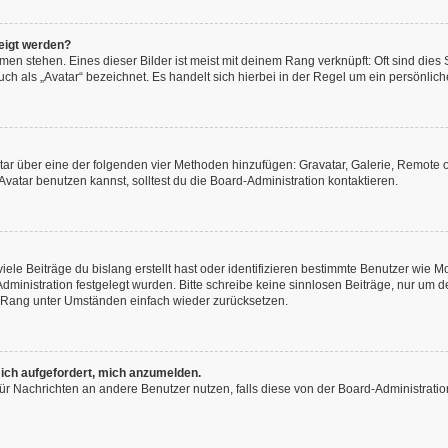
eigt werden?
en stehen. Eines dieser Bilder ist meist mit deinem Rang verknüpft: Oft sind dies
h als „Avatar“ bezeichnet. Es handelt sich hierbei in der Regel um ein persönliche
vatar über eine der folgenden vier Methoden hinzufügen: Gravatar, Galerie, Remot
atar benutzen kannst, solltest du die Board-Administration kontaktieren.
ele Beiträge du bislang erstellt hast oder identifizieren bestimmte Benutzer wie
-Administration festgelegt wurden. Bitte schreibe keine sinnlosen Beiträge, nur u
n Rang unter Umständen einfach wieder zurücksetzen.
 ich aufgefordert, mich anzumelden.
n für Nachrichten an andere Benutzer nutzen, falls diese von der Board-Administra