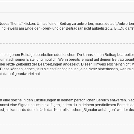
es Thema“ klicken. Um auf einen Beitrag zu antworten, musst du auf „Antworten“ kl
nd jeweils am Ende der Foren- und der Beitragsansicht aufgelistet. Z. B. „Du darfs
deine eigenen Beiträge bearbeiten oder löschen. Du kannst einen Beitrag bearbeit
itraum nach seiner Erstellung möglich. Wenn bereits jemand auf deinen Beitrag geant
 der letzte Zeitpunkt der Bearbeitungen angezeigt. Dieser Hinweis erscheint nicht
Diese können jedoch, falls sie es für nötig halten, eine Notiz hinterlassen, warum 
d darauf geantwortet hat.
 eine solche in den Einstellungen in deinem persönlichen Bereich entwerfen. Nachd
kannst eine Signatur auch hinzufügen, indem du in deinem persönlichen Bereich d
t, so kannst du dort einfach das Kontrollkästchen „Signatur anhängen“ wieder dea