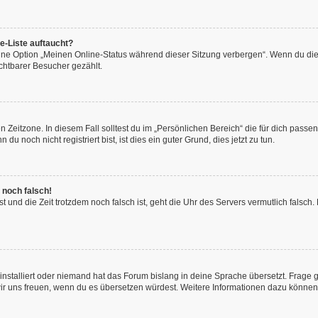
e-Liste auftaucht?
eine Option „Meinen Online-Status während dieser Sitzung verbergen“. Wenn du die
chtbarer Besucher gezählt.
 Zeitzone. In diesem Fall solltest du im „Persönlichen Bereich“ die für dich passend
 noch nicht registriert bist, ist dies ein guter Grund, dies jetzt zu tun.
 noch falsch!
hast und die Zeit trotzdem noch falsch ist, geht die Uhr des Servers vermutlich fals
installiert oder niemand hat das Forum bislang in deine Sprache übersetzt. Frage 
en wir uns freuen, wenn du es übersetzen würdest. Weitere Informationen dazu könne