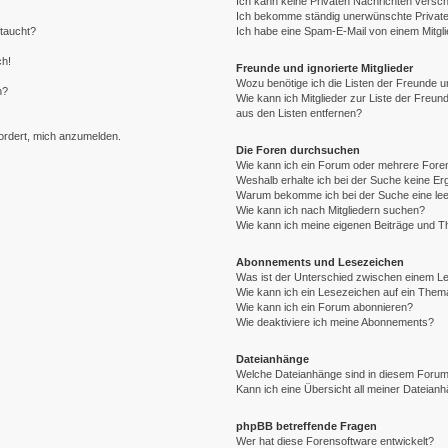
Ich kann keine Privaten Nachrichten versch
Ich bekomme ständig unerwünschte Private
ftaucht?
Ich habe eine Spam-E-Mail von einem Mitgli
ch!
Freunde und ignorierte Mitglieder
Wozu benötige ich die Listen der Freunde un
n?
Wie kann ich Mitglieder zur Liste der Freund
aus den Listen entfernen?
fordert, mich anzumelden.
Die Foren durchsuchen
Wie kann ich ein Forum oder mehrere For
Weshalb erhalte ich bei der Suche keine E
Warum bekomme ich bei der Suche eine lee
Wie kann ich nach Mitgliedern suchen?
Wie kann ich meine eigenen Beiträge und 
Abonnements und Lesezeichen
Was ist der Unterschied zwischen einem 
Wie kann ich ein Lesezeichen auf ein The
Wie kann ich ein Forum abonnieren?
Wie deaktiviere ich meine Abonnements?
Dateianhänge
Welche Dateianhänge sind in diesem Forum
Kann ich eine Übersicht all meiner Dateian
phpBB betreffende Fragen
Wer hat diese Forensoftware entwickelt?