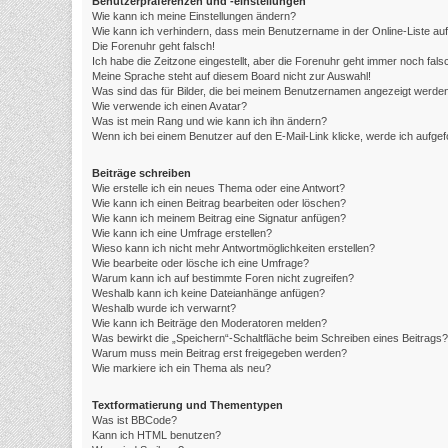
Benutzerpräferenzen und -einstellungen
Wie kann ich meine Einstellungen ändern?
Wie kann ich verhindern, dass mein Benutzername in der Online-Liste au
Die Forenuhr geht falsch!
Ich habe die Zeitzone eingestellt, aber die Forenuhr geht immer noch fals
Meine Sprache steht auf diesem Board nicht zur Auswahl!
Was sind das für Bilder, die bei meinem Benutzernamen angezeigt werde
Wie verwende ich einen Avatar?
Was ist mein Rang und wie kann ich ihn ändern?
Wenn ich bei einem Benutzer auf den E-Mail-Link klicke, werde ich aufge
Beiträge schreiben
Wie erstelle ich ein neues Thema oder eine Antwort?
Wie kann ich einen Beitrag bearbeiten oder löschen?
Wie kann ich meinem Beitrag eine Signatur anfügen?
Wie kann ich eine Umfrage erstellen?
Wieso kann ich nicht mehr Antwortmöglichkeiten erstellen?
Wie bearbeite oder lösche ich eine Umfrage?
Warum kann ich auf bestimmte Foren nicht zugreifen?
Weshalb kann ich keine Dateianhänge anfügen?
Weshalb wurde ich verwarnt?
Wie kann ich Beiträge den Moderatoren melden?
Was bewirkt die „Speichern“-Schaltfläche beim Schreiben eines Beitrags?
Warum muss mein Beitrag erst freigegeben werden?
Wie markiere ich ein Thema als neu?
Textformatierung und Thementypen
Was ist BBCode?
Kann ich HTML benutzen?