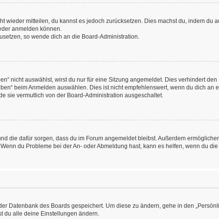
icht wieder mitteilen, du kannst es jedoch zurücksetzen. Dies machst du, indem du
wieder anmelden können.
kzusetzen, so wende dich an die Board-Administration.
“ nicht auswählst, wirst du nur für eine Sitzung angemeldet. Dies verhindert den
ben“ beim Anmelden auswählen. Dies ist nicht empfehlenswert, wenn du dich an ein
de sie vermutlich von der Board-Administration ausgeschaltet.
at und die dafür sorgen, dass du im Forum angemeldet bleibst. Außerdem ermögliche
n. Wenn du Probleme bei der An- oder Abmeldung hast, kann es helfen, wenn du die
n der Datenbank des Boards gespeichert. Um diese zu ändern, gehe in den „Persönli
t du alle deine Einstellungen ändern.