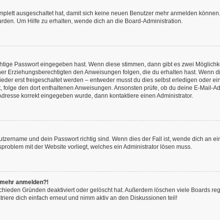
omplett ausgeschaltet hat, damit sich keine neuen Benutzer mehr anmelden können.
rden. Um Hilfe zu erhalten, wende dich an die Board-Administration.
chtige Passwort eingegeben hast. Wenn diese stimmen, dann gibt es zwei Möglich
iner Erziehungsberechtigten den Anweisungen folgen, die du erhalten hast. Wenn dies 
r erst freigeschaltet werden – entweder musst du dies selbst erledigen oder ein Ad
ast, folge den dort enthaltenen Anweisungen. Ansonsten prüfe, ob du deine E-Mail
l-Adresse korrekt eingegeben wurde, dann kontaktiere einen Administrator.
utzername und dein Passwort richtig sind. Wenn dies der Fall ist, wende dich an e
nsproblem mit der Website vorliegt, welches ein Administrator lösen muss.
ht mehr anmelden?!
chieden Gründen deaktiviert oder gelöscht hat. Außerdem löschen viele Boards rege
iere dich einfach erneut und nimm aktiv an den Diskussionen teil!