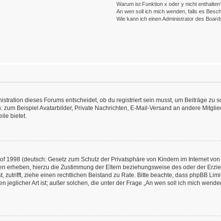
Warum ist Funktion x oder y nicht enthalten
An wen soll ich mich wenden, falls es Besc
Wie kann ich einen Administrator des Board
ration dieses Forums entscheidet, ob du registriert sein musst, um Beiträge zu schre
: zum Beispiel Avatarbilder, Private Nachrichten, E-Mail-Versand an andere Mitglied
ile bietet.
f 1998 (deutsch: Gesetz zum Schutz der Privatsphäre von Kindern im Internet von 
en erheben, hierzu die Zustimmung der Eltern beziehungsweise des oder der Erzieh
st, zutrifft, ziehe einen rechtlichen Beistand zu Rate. Bitte beachte, dass phpBB L
n jeglicher Art ist; außer solchen, die unter der Frage „An wen soll ich mich wend