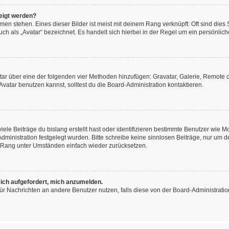
eigt werden?
en stehen. Eines dieser Bilder ist meist mit deinem Rang verknüpft: Oft sind dies
h als „Avatar“ bezeichnet. Es handelt sich hierbei in der Regel um ein persönliche
vatar über eine der folgenden vier Methoden hinzufügen: Gravatar, Galerie, Remot
atar benutzen kannst, solltest du die Board-Administration kontaktieren.
ele Beiträge du bislang erstellt hast oder identifizieren bestimmte Benutzer wie
-Administration festgelegt wurden. Bitte schreibe keine sinnlosen Beiträge, nur u
n Rang unter Umständen einfach wieder zurücksetzen.
 ich aufgefordert, mich anzumelden.
n für Nachrichten an andere Benutzer nutzen, falls diese von der Board-Administra