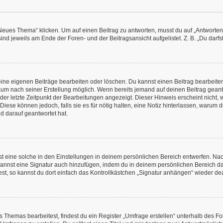
es Thema“ klicken. Um auf einen Beitrag zu antworten, musst du auf „Antworten“ kl
nd jeweils am Ende der Foren- und der Beitragsansicht aufgelistet. Z. B. „Du darfs
deine eigenen Beiträge bearbeiten oder löschen. Du kannst einen Beitrag bearbeit
itraum nach seiner Erstellung möglich. Wenn bereits jemand auf deinen Beitrag geant
 der letzte Zeitpunkt der Bearbeitungen angezeigt. Dieser Hinweis erscheint nicht
Diese können jedoch, falls sie es für nötig halten, eine Notiz hinterlassen, warum 
d darauf geantwortet hat.
 eine solche in den Einstellungen in deinem persönlichen Bereich entwerfen. Nachd
kannst eine Signatur auch hinzufügen, indem du in deinem persönlichen Bereich d
t, so kannst du dort einfach das Kontrollkästchen „Signatur anhängen“ wieder dea
Themas bearbeitest, findest du ein Register „Umfrage erstellen“ unterhalb des Form