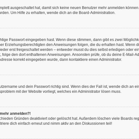
omplett ausgeschaltet hat, damit sich keine neuen Benutzer mehr anmelden können.
rden. Um Hilfe zu erhalten, wende dich an die Board-Administration.
chtige Passwort eingegeben hast. Wenn diese stimmen, dann gibt es zwei Möglich
iner Erziehungsberechtigten den Anweisungen folgen, die du erhalten hast. Wenn dies 
r erst freigeschaltet werden – entweder musst du dies selbst erledigen oder ein Ad
ast, folge den dort enthaltenen Anweisungen. Ansonsten prüfe, ob du deine E-Mail
l-Adresse korrekt eingegeben wurde, dann kontaktiere einen Administrator.
utzername und dein Passwort richtig sind. Wenn dies der Fall ist, wende dich an e
nsproblem mit der Website vorliegt, welches ein Administrator lösen muss.
ht mehr anmelden?!
chieden Gründen deaktiviert oder gelöscht hat. Außerdem löschen viele Boards rege
iere dich einfach erneut und nimm aktiv an den Diskussionen teil!