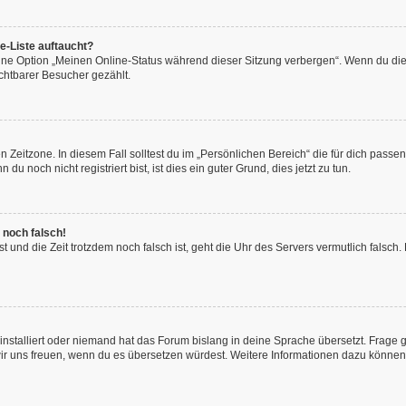
e-Liste auftaucht?
eine Option „Meinen Online-Status während dieser Sitzung verbergen“. Wenn du die
chtbarer Besucher gezählt.
 Zeitzone. In diesem Fall solltest du im „Persönlichen Bereich“ die für dich passend
 noch nicht registriert bist, ist dies ein guter Grund, dies jetzt zu tun.
 noch falsch!
hast und die Zeit trotzdem noch falsch ist, geht die Uhr des Servers vermutlich fals
installiert oder niemand hat das Forum bislang in deine Sprache übersetzt. Frage 
en wir uns freuen, wenn du es übersetzen würdest. Weitere Informationen dazu könne