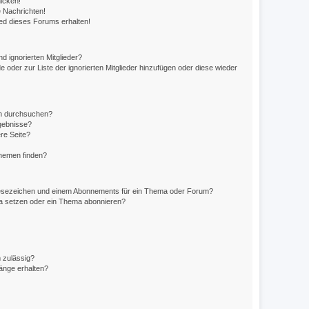
icken!
 Nachrichten!
ed dieses Forums erhalten!
d ignorierten Mitglieder?
e oder zur Liste der ignorierten Mitglieder hinzufügen oder diese wieder
en durchsuchen?
rgebnisse?
re Seite?
Themen finden?
Lesezeichen und einem Abonnements für ein Thema oder Forum?
ma setzen oder ein Thema abonnieren?
 zulässig?
hänge erhalten?