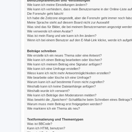
Benutzerpräferenzen und -einstellungen
Wie kann ich meine Einstellungen ändern?
Wie kann ich verhindern, dass mein Benutzername in der Online-Liste au
Die Forenuhr geht falsch!
Ich habe die Zeitzone eingestellt, aber die Forenuhr geht immer noch fals
Meine Sprache steht auf diesem Board nicht zur Auswahl!
Was sind das für Bilder, die bei meinem Benutzernamen angezeigt werde
Wie verwende ich einen Avatar?
Was ist mein Rang und wie kann ich ihn ändern?
Wenn ich bei einem Benutzer auf den E-Mail-Link klicke, werde ich aufge
Beiträge schreiben
Wie erstelle ich ein neues Thema oder eine Antwort?
Wie kann ich einen Beitrag bearbeiten oder löschen?
Wie kann ich meinem Beitrag eine Signatur anfügen?
Wie kann ich eine Umfrage erstellen?
Wieso kann ich nicht mehr Antwortmöglichkeiten erstellen?
Wie bearbeite oder lösche ich eine Umfrage?
Warum kann ich auf bestimmte Foren nicht zugreifen?
Weshalb kann ich keine Dateianhänge anfügen?
Weshalb wurde ich verwarnt?
Wie kann ich Beiträge den Moderatoren melden?
Was bewirkt die „Speichern“-Schaltfläche beim Schreiben eines Beitrags?
Warum muss mein Beitrag erst freigegeben werden?
Wie markiere ich ein Thema als neu?
Textformatierung und Thementypen
Was ist BBCode?
Kann ich HTML benutzen?