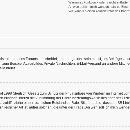
Warum ist Funktion x oder y nicht enthalten
An wen soll ich mich wenden, falls es Besc
Wie kann ich einen Administrator des Board
ration dieses Forums entscheidet, ob du registriert sein musst, um Beiträge zu schre
: zum Beispiel Avatarbilder, Private Nachrichten, E-Mail-Versand an andere Mitglied
ile bietet.
f 1998 (deutsch: Gesetz zum Schutz der Privatsphäre von Kindern im Internet von 
en erheben, hierzu die Zustimmung der Eltern beziehungsweise des oder der Erzieh
st, zutrifft, ziehe einen rechtlichen Beistand zu Rate. Bitte beachte, dass phpBB L
n jeglicher Art ist; außer solchen, die unter der Frage „An wen soll ich mich wend