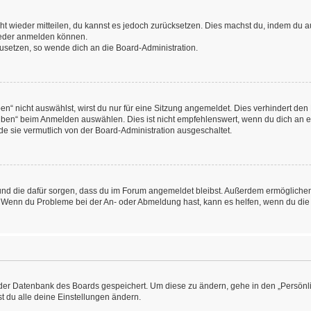
icht wieder mitteilen, du kannst es jedoch zurücksetzen. Dies machst du, indem du
wieder anmelden können.
kzusetzen, so wende dich an die Board-Administration.
“ nicht auswählst, wirst du nur für eine Sitzung angemeldet. Dies verhindert den
ben“ beim Anmelden auswählen. Dies ist nicht empfehlenswert, wenn du dich an ein
de sie vermutlich von der Board-Administration ausgeschaltet.
at und die dafür sorgen, dass du im Forum angemeldet bleibst. Außerdem ermögliche
n. Wenn du Probleme bei der An- oder Abmeldung hast, kann es helfen, wenn du die
n der Datenbank des Boards gespeichert. Um diese zu ändern, gehe in den „Persönli
t du alle deine Einstellungen ändern.