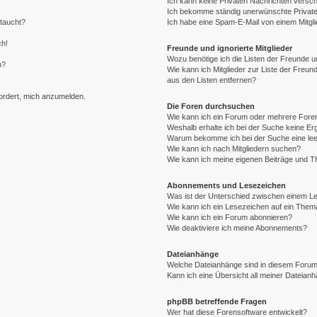
Ich kann keine Privaten Nachrichten versch
Ich bekomme ständig unerwünschte Private
ftaucht?
Ich habe eine Spam-E-Mail von einem Mitgli
ch!
Freunde und ignorierte Mitglieder
Wozu benötige ich die Listen der Freunde un
n?
Wie kann ich Mitglieder zur Liste der Freund
aus den Listen entfernen?
fordert, mich anzumelden.
Die Foren durchsuchen
Wie kann ich ein Forum oder mehrere For
Weshalb erhalte ich bei der Suche keine E
Warum bekomme ich bei der Suche eine lee
Wie kann ich nach Mitgliedern suchen?
Wie kann ich meine eigenen Beiträge und 
Abonnements und Lesezeichen
Was ist der Unterschied zwischen einem 
Wie kann ich ein Lesezeichen auf ein The
Wie kann ich ein Forum abonnieren?
Wie deaktiviere ich meine Abonnements?
Dateianhänge
Welche Dateianhänge sind in diesem Forum
Kann ich eine Übersicht all meiner Dateian
phpBB betreffende Fragen
Wer hat diese Forensoftware entwickelt?