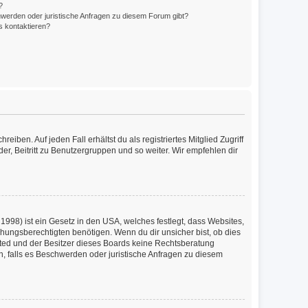
?
hwerden oder juristische Anfragen zu diesem Forum gibt?
s kontaktieren?
iben. Auf jeden Fall erhältst du als registriertes Mitglied Zugriff
er, Beitritt zu Benutzergruppen und so weiter. Wir empfehlen dir
1998) ist ein Gesetz in den USA, welches festlegt, dass Websites,
ungsberechtigten benötigen. Wenn du dir unsicher bist, ob dies
imited und der Besitzer dieses Boards keine Rechtsberatung
en, falls es Beschwerden oder juristische Anfragen zu diesem