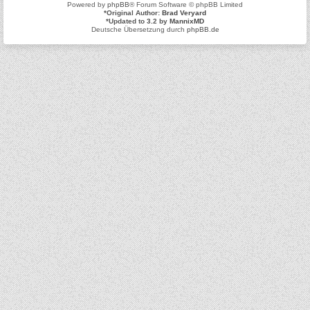
Powered by
phpBB
® Forum Software © phpBB Limited
*
Original Author:
Brad Veryard
*
Updated to 3.2 by
MannixMD
Deutsche Übersetzung durch
phpBB.de