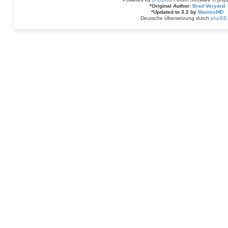
*
Original Author:
Brad Veryard
*
Updated to 3.2 by
MannixMD
Deutsche Übersetzung durch
phpBB