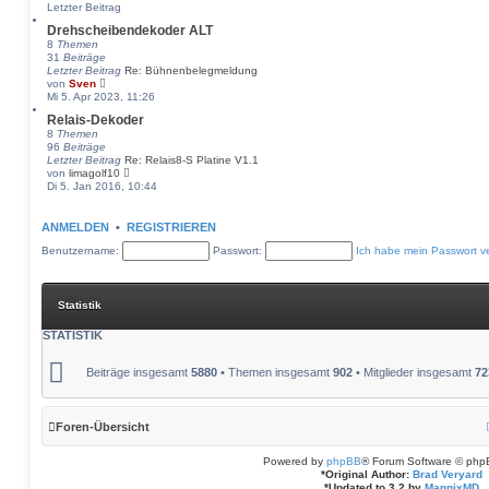
e
Letzter Beitrag
r
Drehscheibendekoder ALT
B
e
8
Themen
i
31
Beiträge
t
Letzter Beitrag
Re: Bühnenbelegmeldung
r
N
von
Sven
a
e
Mi 5. Apr 2023, 11:26
g
u
Relais-Dekoder
e
8
Themen
s
96
Beiträge
t
Letzter Beitrag
Re: Relais8-S Platine V1.1
e
N
von
limagolf10
r
e
Di 5. Jan 2016, 10:44
B
u
e
e
i
s
ANMELDEN
t
•
REGISTRIEREN
t
r
Benutzername:
e
Passwort:
Ich habe mein Passwort v
a
r
g
B
e
i
Statistik
t
r
STATISTIK
a
g
Beiträge insgesamt
5880
• Themen insgesamt
902
• Mitglieder insgesamt
72
Foren-Übersicht
Powered by
phpBB
® Forum Software © php
*
Original Author:
Brad Veryard
*
Updated to 3.2 by
MannixMD