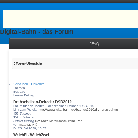
Digital-Bahn - das Forum
FAQ
Foren-Übersicht
Selbstbau - Dekoder
Themen
Beiträge
Letzter Beitrag
Drehscheiben-Dekoder DSD2010
Forum für den "neuen" Drehscheiben-Dekoder DSD2010
Link zum Projekt:
http://www.digital-bahn.de/bau_ds2010/d ... onzept.htm
455
Themen
3593
Beiträge
Letzter Beitrag
Re: Nach Motorumbau keine Pos…
N
von
Matthias R
e
Do 23. Jul 2026, 15:57
u
WeichEi / WeichZwei
e