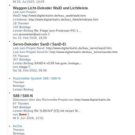
e
Mi 23. Jul 2025, 19:05
i
u
t
Waggon Licht-Dekoder WalD und Lichtleiste
e
r
Link zum Projekt:
s
a
WalD:
http://www.digital-bahn.de/bau_wald/wald.htm
t
g
Lichtleiste:
http://www.digital-bahn.de/bau_fdek/lichtleiste.htm
e
r
19
Themen
B
100
Beiträge
e
Letzter Beitrag
Re: Frage zum Prozessor PIC 1…
i
N
von
jenssieder@aol.com
t
e
So 15. Feb 2026, 18:29
r
u
Servo-Dekoder SanD / SanD-Ei
a
e
Link zum Projekt Sand:
http://www.digital-bahn.de/bau_servo/sand.htm
g
s
Link zum Projekt Sand-Ei:
t
http://www.digital-bahn.de/bau_servo/sandei.htm
e
55
Themen
r
307
Beiträge
B
Letzter Beitrag
SAND-4 v3.69 hat gute Justage…
N
e
von
maggi
e
i
Sa 26. Feb 2022, 09:59
u
t
e
r
Rückmelde-System S88 / S88-N
s
a
Themen
t
g
Beiträge
e
Letzter Beitrag
r
S88 / S88-N
B
e
Diskussion über das Rückmelde-Projekt von
http://www.digital-bahn.de
i
97
Themen
t
545
Beiträge
r
Letzter Beitrag
Re: S-88-N-P (V2) mit neuen M…
a
N
von
Sven
g
e
Mi 3. Jun 2026, 12:01
u
e
Archiv
s
Themen
t
Beiträge