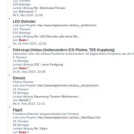
113
Themen
s
526
Beiträge
t
Letzter Beitrag
Re: Weichzwei Firmare
e
N
von
Bahnservo
r
e
Mi 6. Mai 2026, 11:08
B
u
e
LED-Dekoder
e
i
Link zum Projekt:
http://www.digital-bahn.de/bau_led/led.htm
s
t
101
Themen
t
r
516
Beiträge
e
a
Letzter Beitrag
Re: LED-Decoder gibt keine Re…
r
g
N
von
Sven
B
e
Do 19. Feb 2026, 12:04
e
u
i
Fahrzeug-Umbau (insbesondere ICE-Platine, TEE-Kupplung)
e
t
Diskussion über die Umbau-Probleme insbesondere mit Digital-Bahn Projekten wie de
s
r
5
Themen
t
a
15
Beiträge
e
g
Letzter Beitrag
ICE - neue Fertigung
r
N
von
Sven
B
e
Di 30. Sep 2025, 10:48
e
u
i
Einsatz
e
t
Platine Einsatz
s
r
Link zum Projekt:
http://www.digital-bahn.de/bau_pkw/pkw.htm
t
a
16
Themen
e
g
53
Beiträge
r
Letzter Beitrag
B
Steuerung Tortoise Weichenant…
N
von
MarioD
e
e
Mo 6. Feb 2023, 12:13
i
u
t
FippS
e
r
Funktions-Dekoder programmierbar per Schiene
s
a
Link zum Projekt:
http://www.digital-bahn.de/bau_fdek/fipps.htm
t
g
25
Themen
e
99
Beiträge
r
Letzter Beitrag
B
Re: Fipps
N
von
Sven
e