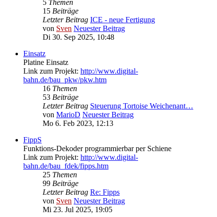
5
Themen
15
Beiträge
Letzter Beitrag
ICE - neue Fertigung
von
Sven
Neuester Beitrag
Di 30. Sep 2025, 10:48
Einsatz
Platine Einsatz
Link zum Projekt:
http://www.digital-
bahn.de/bau_pkw/pkw.htm
16
Themen
53
Beiträge
Letzter Beitrag
Steuerung Tortoise Weichenant…
von
MarioD
Neuester Beitrag
Mo 6. Feb 2023, 12:13
FippS
Funktions-Dekoder programmierbar per Schiene
Link zum Projekt:
http://www.digital-
bahn.de/bau_fdek/fipps.htm
25
Themen
99
Beiträge
Letzter Beitrag
Re: Fipps
von
Sven
Neuester Beitrag
Mi 23. Jul 2025, 19:05