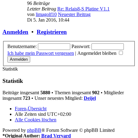
96
Beiträge
Letzter Beitrag
Re: Relais8-S Platine V1.1
von
limagolf10
Neuester Beitrag
Di 5. Jan 2016, 10:44
Anmelden
•
Registrieren
Benutzername:
Passwort:
Ich habe mein Passwort vergessen
|
Angemeldet bleiben
Statistik
Statistik
Beiträge insgesamt
5880
• Themen insgesamt
902
• Mitglieder
insgesamt
723
• Unser neuestes Mitglied:
Deijel
Foren-Übersicht
Alle Zeiten sind
UTC+02:00
Alle Cookies löschen
Powered by
phpBB
® Forum Software © phpBB Limited
*
Original Author:
Brad Veryard