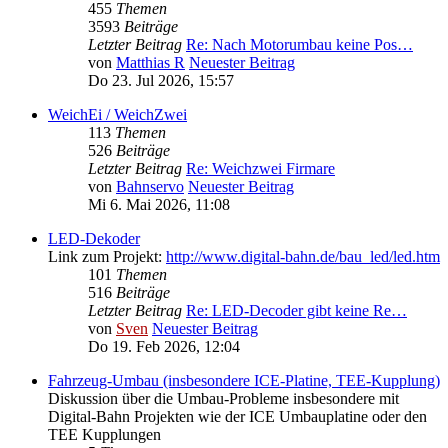
455
Themen
3593
Beiträge
Letzter Beitrag
Re: Nach Motorumbau keine Pos…
von
Matthias R
Neuester Beitrag
Do 23. Jul 2026, 15:57
WeichEi / WeichZwei
113
Themen
526
Beiträge
Letzter Beitrag
Re: Weichzwei Firmare
von
Bahnservo
Neuester Beitrag
Mi 6. Mai 2026, 11:08
LED-Dekoder
Link zum Projekt:
http://www.digital-bahn.de/bau_led/led.htm
101
Themen
516
Beiträge
Letzter Beitrag
Re: LED-Decoder gibt keine Re…
von
Sven
Neuester Beitrag
Do 19. Feb 2026, 12:04
Fahrzeug-Umbau (insbesondere ICE-Platine, TEE-Kupplung)
Diskussion über die Umbau-Probleme insbesondere mit
Digital-Bahn Projekten wie der ICE Umbauplatine oder den
TEE Kupplungen