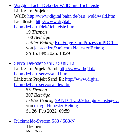
Waggon Licht-Dekoder WalD und Lichtleiste
Link zum Projekt:
WalD:
http://www.digital-bahn.de/bau_wald/wald.htm
Lichtleiste:
http://www.digital-
bahn.de/bau_fdek/lichtleiste.htm
19
Themen
100
Beiträge
Letzter Beitrag
Re: Frage zum Prozessor PIC 1…
von
jenssieder@aol.com
Neuester Beitrag
So 15. Feb 2026, 18:29
Servo-Dekoder SanD / SanD-Ei
Link zum Projekt Sand:
http://www.digital-
bahn.de/bau_servo/sand.htm
Link zum Projekt Sand-Ei:
http://www.digital-
bahn.de/bau_servo/sandei.htm
55
Themen
307
Beiträge
Letzter Beitrag
SAND-4 v3.69 hat gute Justage…
von
maggi
Neuester Beitrag
Sa 26. Feb 2022, 09:59
Rückmelde-System S88 / S88-N
Themen
Beiträge