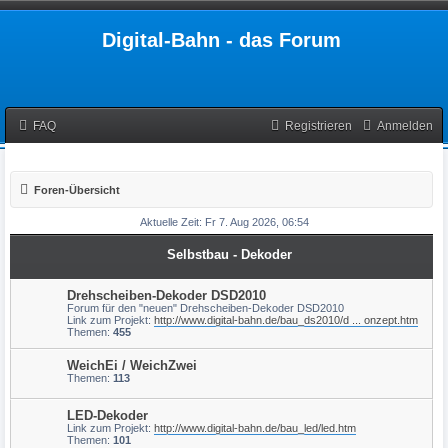
Digital-Bahn - das Forum
FAQ
Registrieren
Anmelden
Foren-Übersicht
Aktuelle Zeit: Fr 7. Aug 2026, 06:54
Selbstbau - Dekoder
Drehscheiben-Dekoder DSD2010
Forum für den "neuen" Drehscheiben-Dekoder DSD2010
Link zum Projekt:
http://www.digital-bahn.de/bau_ds2010/d ... onzept.htm
Themen:
455
WeichEi / WeichZwei
Themen:
113
LED-Dekoder
Link zum Projekt:
http://www.digital-bahn.de/bau_led/led.htm
Themen:
101