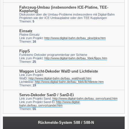
Fahrzeug-Umbau (insbesondere ICE-Platine, TEE-
Kupplung)
Diskussion über die Umbau-Probleme insbesondere mit Digital-Bahn
Projekten wie der ICE Umbauplatine oder den TEE Kupplungen
Themen:
5
Einsatz
Platine Einsatz
Link zum Projekt:
http://www.digital-bahn.de/bau_pkw/pkw.htm
Themen:
16
FippS
Funktions-Dekoder programmierbar per Schiene
Link zum Projekt:
http://www.digital-bahn.de/bau_fdek/fipps.htm
Themen:
25
Waggon Licht-Dekoder WalD und Lichtleiste
Link zum Projekt:
WalD:
http://www.digital-bahn.de/bau_wald/wald.htm
Lichtleiste:
http://www.digital-bahn.de/bau_fdek/lichtleiste.htm
Themen:
19
Servo-Dekoder SanD / SanD-Ei
Link zum Projekt Sand:
http://www.digital-bahn.de/bau_servo/sand.htm
Link zum Projekt Sand-Ei:
http://www.digital-
bahn.de/bau_servo/sandei.htm
Themen:
55
Rückmelde-System S88 / S88-N