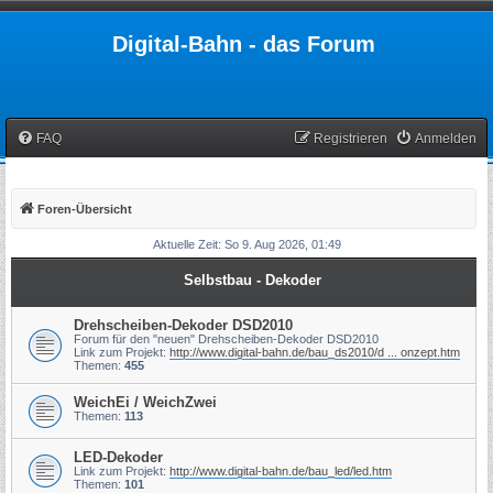
Digital-Bahn - das Forum
FAQ
Registrieren
Anmelden
Foren-Übersicht
Aktuelle Zeit: So 9. Aug 2026, 01:49
Selbstbau - Dekoder
Drehscheiben-Dekoder DSD2010
Forum für den "neuen" Drehscheiben-Dekoder DSD2010
Link zum Projekt:
http://www.digital-bahn.de/bau_ds2010/d ... onzept.htm
Themen:
455
WeichEi / WeichZwei
Themen:
113
LED-Dekoder
Link zum Projekt:
http://www.digital-bahn.de/bau_led/led.htm
Themen:
101