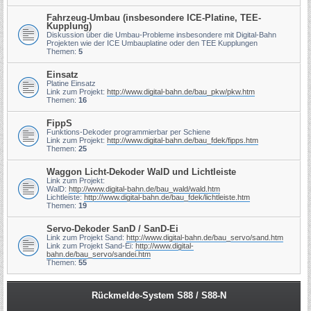
Fahrzeug-Umbau (insbesondere ICE-Platine, TEE-
Kupplung)
Diskussion über die Umbau-Probleme insbesondere mit Digital-Bahn
Projekten wie der ICE Umbauplatine oder den TEE Kupplungen
Themen:
5
Einsatz
Platine Einsatz
Link zum Projekt:
http://www.digital-bahn.de/bau_pkw/pkw.htm
Themen:
16
FippS
Funktions-Dekoder programmierbar per Schiene
Link zum Projekt:
http://www.digital-bahn.de/bau_fdek/fipps.htm
Themen:
25
Waggon Licht-Dekoder WalD und Lichtleiste
Link zum Projekt:
WalD:
http://www.digital-bahn.de/bau_wald/wald.htm
Lichtleiste:
http://www.digital-bahn.de/bau_fdek/lichtleiste.htm
Themen:
19
Servo-Dekoder SanD / SanD-Ei
Link zum Projekt Sand:
http://www.digital-bahn.de/bau_servo/sand.htm
Link zum Projekt Sand-Ei:
http://www.digital-
bahn.de/bau_servo/sandei.htm
Themen:
55
Rückmelde-System S88 / S88-N