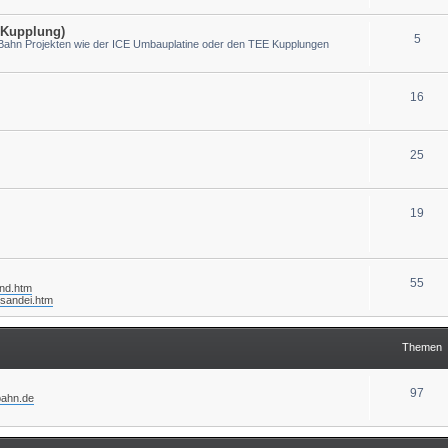
-Kupplung)
5
-Bahn Projekten wie der ICE Umbauplatine oder den TEE Kupplungen
16
25
19
55
and.htm
/sandei.htm
Themen
97
-bahn.de