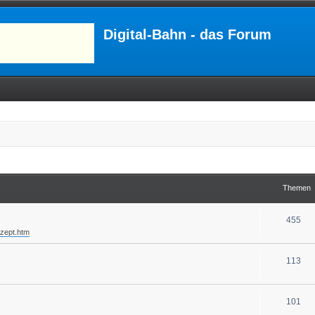
Digital-Bahn - das Forum
Themen
455
nzept.htm
113
101