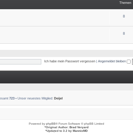
Themen
8
8
Ich habe mein Passwort vergessen
|
Angemeldet bleiben
sgesamt
723
• Unser neuestes Mitglied:
Deijel
Powered by
phpBB
® Forum Software © phpBB Limited
*
Original Author:
Brad Veryard
*
Updated to 3.2 by
MannixMD