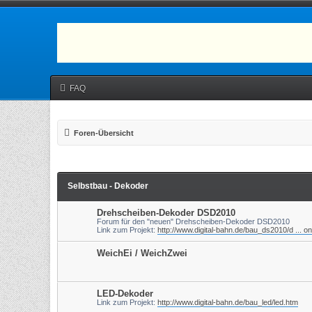
FAQ
Foren-Übersicht
Selbstbau - Dekoder
Drehscheiben-Dekoder DSD2010
Forum für den "neuen" Drehscheiben-Dekoder DSD2010
Link zum Projekt:
http://www.digital-bahn.de/bau_ds2010/d ... o
WeichEi / WeichZwei
LED-Dekoder
Link zum Projekt:
http://www.digital-bahn.de/bau_led/led.htm