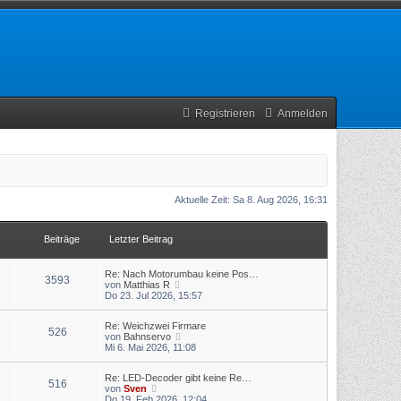
Registrieren
Anmelden
Aktuelle Zeit: Sa 8. Aug 2026, 16:31
Beiträge
Letzter Beitrag
Re: Nach Motorumbau keine Pos…
3593
N
von
Matthias R
e
Do 23. Jul 2026, 15:57
u
e
Re: Weichzwei Firmare
s
526
N
von
Bahnservo
t
e
Mi 6. Mai 2026, 11:08
e
u
r
e
B
Re: LED-Decoder gibt keine Re…
s
e
516
N
von
Sven
t
i
e
Do 19. Feb 2026, 12:04
e