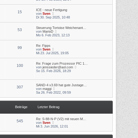
t
u
r
r
e
B
a
ICE - neue Fertigung
s
e
g
15
N
von
Sven
t
i
e
Di 30. Sep 2025, 10:48
e
t
u
r
r
e
B
a
Steuerung Tortoise Weichenant…
s
e
g
53
N
von
MarioD
t
i
e
Mo 6. Feb 2023, 12:13
e
t
u
r
r
e
B
a
Re: Fipps
s
e
g
99
N
von
Sven
t
i
e
Mi 23. Jul 2025, 19:05
e
t
u
r
r
e
B
a
Re: Frage zum Prozessor PIC 1…
s
e
g
100
N
von
jenssieder@aol.com
t
i
e
So 15. Feb 2026, 18:29
e
t
u
r
r
e
B
a
s
e
g
SAND-4 v3.69 hat gute Justage…
t
i
307
N
von
maggi
e
t
e
Sa 26. Feb 2022, 09:59
r
r
u
B
a
e
e
g
s
i
Beiträge
Letzter Beitrag
t
t
e
r
r
a
B
g
Re: S-88-N-P (V2) mit neuen M…
545
e
N
von
Sven
i
e
Mi 3. Jun 2026, 12:01
t
u
r
e
a
s