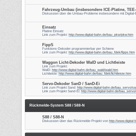
Fahrzeug-Umbau (insbesondere ICE-Platine, TEE
Diskussion über die Umbau-Probleme insbesondere mit Digital
Einsatz
Platine Einsatz
Link zum Projekt:
http://www.digital-bahn.de/bau_pkw/pkw.htm
FippS
Funktions-Dekoder programmierbar per Schiene
Link zum Projekt:
http://www.digital-bahn.de/bau_fdek/fipps.htm
Waggon Licht-Dekoder WalD und Lichtleiste
Link zum Projekt:
WalD:
http://www.digital-bahn.de/bau_wald/wald.htm
Lichtleiste:
http://www.digital-bahn.de/bau_fdek/lichtleiste.htm
Servo-Dekoder SanD / SanD-Ei
Link zum Projekt Sand:
http://www.digital-bahn.de/bau_servo/s
Link zum Projekt Sand-Ei:
http://www.digital-bahn.de/bau_servo
Rückmelde-System S88 / S88-N
S88 / S88-N
Diskussion über das Rückmelde-Projekt von
http://www.digital