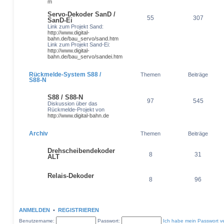
m
Servo-Dekoder SanD /
55
307
SanD-Ei
Link zum Projekt Sand:
http://www.digital-
bahn.de/bau_servo/sand.htm
Link zum Projekt Sand-Ei:
http://www.digital-
bahn.de/bau_servo/sandei.htm
Rückmelde-System S88 /
Themen
Beiträge
S88-N
S88 / S88-N
97
545
Diskussion über das
Rückmelde-Projekt von
http://www.digital-bahn.de
Archiv
Themen
Beiträge
Drehscheibendekoder
8
31
ALT
Relais-Dekoder
8
96
ANMELDEN
•
REGISTRIEREN
Benutzername:
Passwort:
Ich habe mein Passwort v