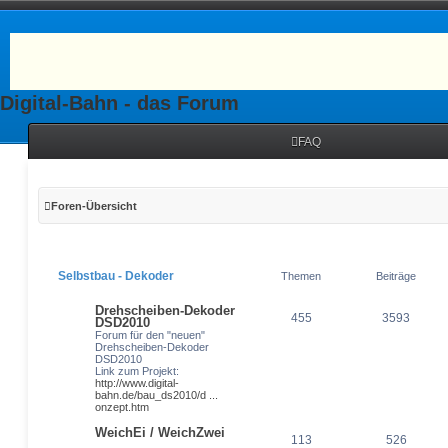
Digital-Bahn - das Forum
FAQ
Foren-Übersicht
Selbstbau - Dekoder
Themen
Beiträge
Drehscheiben-Dekoder
455
3593
DSD2010
Forum für den "neuen"
Drehscheiben-Dekoder
DSD2010
Link zum Projekt:
http://www.digital-
bahn.de/bau_ds2010/d ...
onzept.htm
WeichEi / WeichZwei
113
526