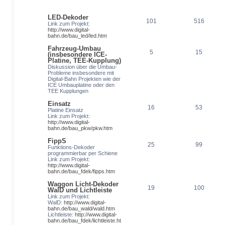
LED-Dekoder
101
516
Link zum Projekt:
http://www.digital-
bahn.de/bau_led/led.htm
Fahrzeug-Umbau
5
15
(insbesondere ICE-
Platine, TEE-Kupplung)
Diskussion über die Umbau-
Probleme insbesondere mit
Digital-Bahn Projekten wie der
ICE Umbauplatine oder den
TEE Kupplungen
Einsatz
16
53
Platine Einsatz
Link zum Projekt:
http://www.digital-
bahn.de/bau_pkw/pkw.htm
FippS
25
99
Funktions-Dekoder
programmierbar per Schiene
Link zum Projekt:
http://www.digital-
bahn.de/bau_fdek/fipps.htm
Waggon Licht-Dekoder
19
100
WalD und Lichtleiste
Link zum Projekt:
WalD:
http://www.digital-
bahn.de/bau_wald/wald.htm
Lichtleiste:
http://www.digital-
bahn.de/bau_fdek/lichtleiste.ht