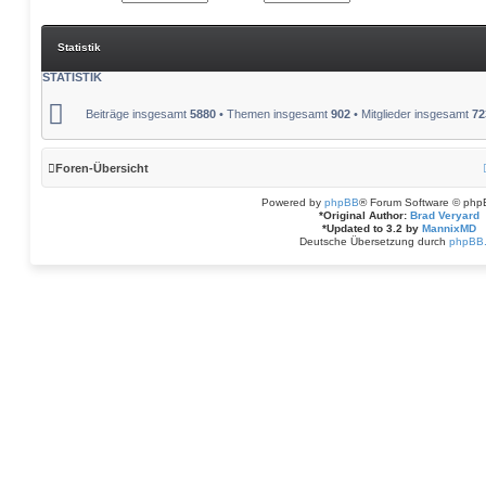
Statistik
STATISTIK
Beiträge insgesamt
5880
• Themen insgesamt
902
• Mitglieder insgesamt
72
Foren-Übersicht
Powered by
phpBB
® Forum Software © php
*
Original Author:
Brad Veryard
*
Updated to 3.2 by
MannixMD
Deutsche Übersetzung durch
phpBB