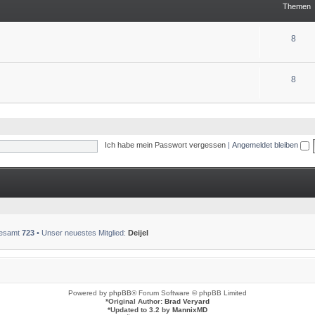
Themen
8
8
Ich habe mein Passwort vergessen
|
Angemeldet bleiben
sgesamt
723
• Unser neuestes Mitglied:
Deijel
Powered by
phpBB
® Forum Software © phpBB Limited
*
Original Author:
Brad Veryard
*
Updated to 3.2 by
MannixMD