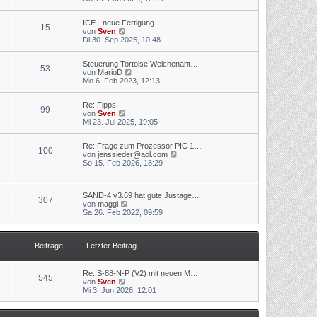
t
u
r
r
e
B
a
ICE - neue Fertigung
s
e
g
15
N
von
Sven
t
i
e
Di 30. Sep 2025, 10:48
e
t
u
r
r
e
B
a
Steuerung Tortoise Weichenant…
s
e
g
53
N
von
MarioD
t
i
e
Mo 6. Feb 2023, 12:13
e
t
u
r
r
e
B
a
Re: Fipps
s
e
g
99
N
von
Sven
t
i
e
Mi 23. Jul 2025, 19:05
e
t
u
r
r
e
B
a
Re: Frage zum Prozessor PIC 1…
s
e
g
100
N
von
jenssieder@aol.com
t
i
e
So 15. Feb 2026, 18:29
e
t
u
r
r
e
B
a
s
e
g
SAND-4 v3.69 hat gute Justage…
t
i
307
N
von
maggi
e
t
e
Sa 26. Feb 2022, 09:59
r
r
u
B
a
e
e
g
s
i
Beiträge
Letzter Beitrag
t
t
e
r
r
a
B
g
Re: S-88-N-P (V2) mit neuen M…
545
e
N
von
Sven
i
e
Mi 3. Jun 2026, 12:01
t
u
r
e
a
s