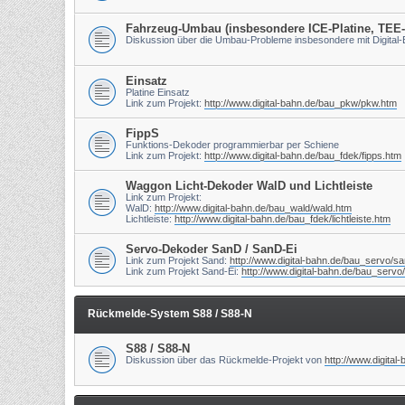
Fahrzeug-Umbau (insbesondere ICE-Platine, TEE
Diskussion über die Umbau-Probleme insbesondere mit Digital
Einsatz
Platine Einsatz
Link zum Projekt:
http://www.digital-bahn.de/bau_pkw/pkw.htm
FippS
Funktions-Dekoder programmierbar per Schiene
Link zum Projekt:
http://www.digital-bahn.de/bau_fdek/fipps.htm
Waggon Licht-Dekoder WalD und Lichtleiste
Link zum Projekt:
WalD:
http://www.digital-bahn.de/bau_wald/wald.htm
Lichtleiste:
http://www.digital-bahn.de/bau_fdek/lichtleiste.htm
Servo-Dekoder SanD / SanD-Ei
Link zum Projekt Sand:
http://www.digital-bahn.de/bau_servo/s
Link zum Projekt Sand-Ei:
http://www.digital-bahn.de/bau_servo
Rückmelde-System S88 / S88-N
S88 / S88-N
Diskussion über das Rückmelde-Projekt von
http://www.digital