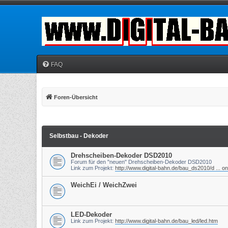
FAQ
Foren-Übersicht
Selbstbau - Dekoder
Drehscheiben-Dekoder DSD2010
Forum für den "neuen" Drehscheiben-Dekoder DSD2010
Link zum Projekt:
http://www.digital-bahn.de/bau_ds2010/d ... o
WeichEi / WeichZwei
LED-Dekoder
Link zum Projekt:
http://www.digital-bahn.de/bau_led/led.htm