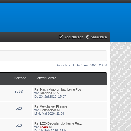
Registrieren
Anmelden
Aktuelle Zeit: Do 6. Aug 2026, 23:06
Beiträge
Letzter Beitrag
Re: Nach Motorumbau keine Pos…
3593
N
von
Matthias R
e
Do 23. Jul 2026, 15:57
u
e
Re: Weichzwei Firmare
s
526
N
von
Bahnservo
t
e
Mi 6. Mai 2026, 11:08
e
u
r
e
B
Re: LED-Decoder gibt keine Re…
s
e
516
N
von
Sven
t
i
e
Do 19. Feb 2026, 12:04
e