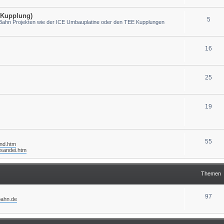
-Kupplung)
5
-Bahn Projekten wie der ICE Umbauplatine oder den TEE Kupplungen
16
25
19
55
and.htm
/sandei.htm
Themen
97
-bahn.de