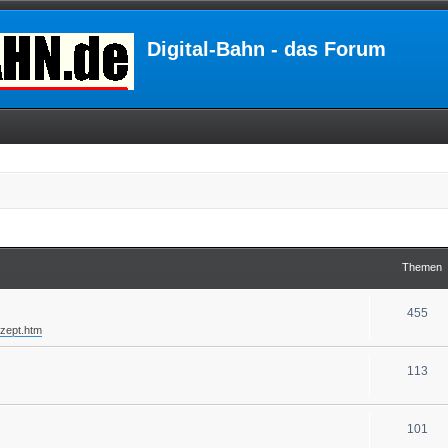
Digital-Bahn - das Forum
Themen
455
nzept.htm
113
101