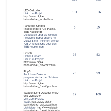
LED-Dekoder
101
516
Link zum Projekt:
http://www.digital-
bahn.de/bau_led/led.htm
Fahrzeug-Umbau
5
15
(insbesondere ICE-Platine,
TEE-Kupplung)
Diskussion über die Umbau-
Probleme insbesondere mit
Digital-Bahn Projekten wie der
ICE Umbauplatine oder den
TEE Kupplungen
Einsatz
16
53
Platine Einsatz
Link zum Projekt:
http://www.digital-
bahn.de/bau_pkw/pkw.htm
FippS
25
99
Funktions-Dekoder
programmierbar per Schiene
Link zum Projekt:
http://www.digital-
bahn.de/bau_fdek/fipps.htm
Waggon Licht-Dekoder WalD
19
100
und Lichtleiste
Link zum Projekt:
WalD:
http://www.digital-
bahn.de/bau_wald/wald.htm
Lichtleiste:
http://www.digital-
bahn.de/bau_fdek/lichtleiste.ht