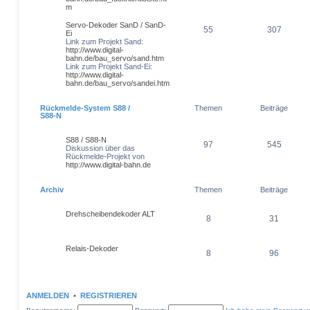
m
Servo-Dekoder SanD / SanD-
55
307
Ei
Link zum Projekt Sand:
http://www.digital-
bahn.de/bau_servo/sand.htm
Link zum Projekt Sand-Ei:
http://www.digital-
bahn.de/bau_servo/sandei.htm
Rückmelde-System S88 /
Themen
Beiträge
S88-N
S88 / S88-N
97
545
Diskussion über das
Rückmelde-Projekt von
http://www.digital-bahn.de
Archiv
Themen
Beiträge
Drehscheibendekoder ALT
8
31
Relais-Dekoder
8
96
ANMELDEN
•
REGISTRIEREN