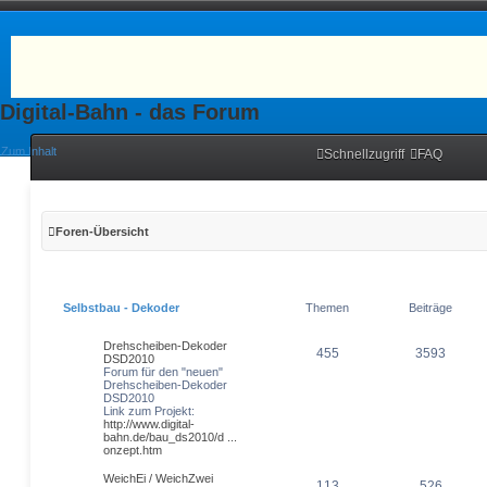
Digital-Bahn - das Forum
Zum Inhalt
Schnellzugriff
FAQ
Foren-Übersicht
Selbstbau - Dekoder
Themen
Beiträge
Drehscheiben-Dekoder
455
3593
DSD2010
Forum für den "neuen"
Drehscheiben-Dekoder
DSD2010
Link zum Projekt:
http://www.digital-
bahn.de/bau_ds2010/d ...
onzept.htm
WeichEi / WeichZwei
113
526