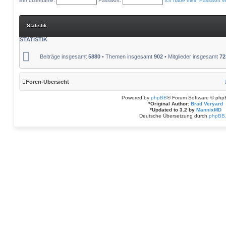
Benutzername:
Passwort:
Ich habe mein Passwort v
Statistik
STATISTIK
Beiträge insgesamt
5880
• Themen insgesamt
902
• Mitglieder insgesamt
72
Foren-Übersicht
Powered by
phpBB
® Forum Software © php
*
Original Author:
Brad Veryard
*
Updated to 3.2 by
MannixMD
Deutsche Übersetzung durch
phpBB