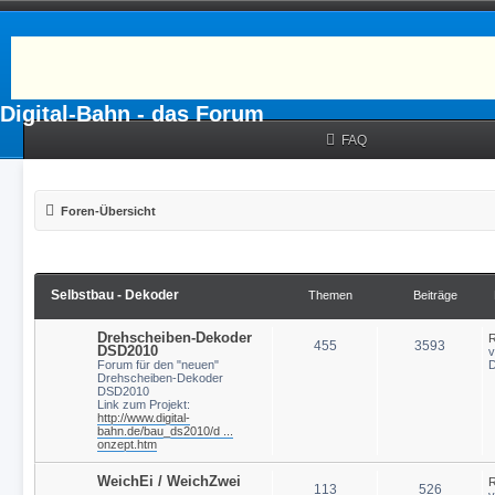
Digital-Bahn - das Forum
FAQ
Foren-Übersicht
Selbstbau - Dekoder
Themen
Beiträge
Drehscheiben-Dekoder
R
455
3593
DSD2010
Forum für den "neuen"
D
Drehscheiben-Dekoder
DSD2010
Link zum Projekt:
http://www.digital-
bahn.de/bau_ds2010/d ...
onzept.htm
WeichEi / WeichZwei
R
113
526