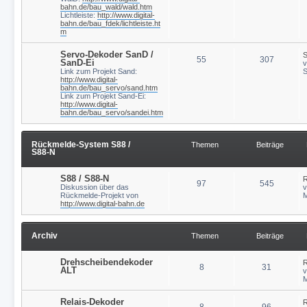
bahn.de/bau_wald/wald.htm
Lichtleiste:
http://www.digital-
bahn.de/bau_fdek/lichtleiste.ht
m
Servo-Dekoder SanD /
S
55
307
SanD-Ei
Link zum Projekt Sand:
S
http://www.digital-
bahn.de/bau_servo/sand.htm
Link zum Projekt Sand-Ei:
http://www.digital-
bahn.de/bau_servo/sandei.htm
Rückmelde-System S88 /
Themen
Beiträge
S88-N
S88 / S88-N
R
97
545
Diskussion über das
Rückmelde-Projekt von
M
http://www.digital-bahn.de
Archiv
Themen
Beiträge
Drehscheibendekoder
R
8
31
ALT
M
Relais-Dekoder
R
8
96