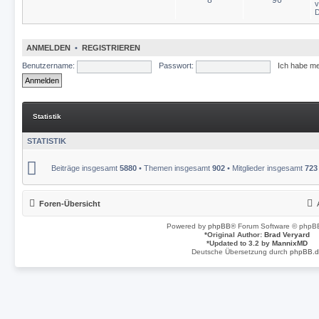
D
ANMELDEN
•
REGISTRIEREN
Benutzername:
Passwort:
Ich habe m
Statistik
STATISTIK
Beiträge insgesamt
5880
• Themen insgesamt
902
• Mitglieder insgesamt
723
Foren-Übersicht
Powered by
phpBB
® Forum Software © phpBB
*
Original Author:
Brad Veryard
*
Updated to 3.2 by
MannixMD
Deutsche Übersetzung durch
phpBB.d