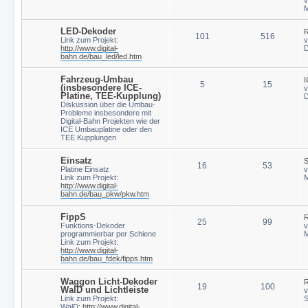
M
LED-Dekoder
R
101
516
Link zum Projekt:
http://www.digital-
D
bahn.de/bau_led/led.htm
Fahrzeug-Umbau
I
5
15
(insbesondere ICE-
Platine, TEE-Kupplung)
D
Diskussion über die Umbau-
Probleme insbesondere mit
Digital-Bahn Projekten wie der
ICE Umbauplatine oder den
TEE Kupplungen
Einsatz
S
16
53
Platine Einsatz
Link zum Projekt:
M
http://www.digital-
bahn.de/bau_pkw/pkw.htm
FippS
R
25
99
Funktions-Dekoder
programmierbar per Schiene
M
Link zum Projekt:
http://www.digital-
bahn.de/bau_fdek/fipps.htm
Waggon Licht-Dekoder
R
19
100
WalD und Lichtleiste
Link zum Projekt:
S
WalD:
http://www.digital-