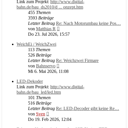
Link zum Projekt:
http://www.digital-
bahn.de/bau_ds2010/d ... onzept.htm
455
Themen
3593
Beiträge
Letzter Beitrag
Re: Nach Motorumbau keine Pos…
Neuester
von
Matthias R
Beitrag
Do 23. Jul 2026, 15:57
WeichEi / WeichZwei
113
Themen
526
Beiträge
Letzter Beitrag
Re: Weichzwei Firmare
Neuester
von
Bahnservo
Beitrag
Mi 6. Mai 2026, 11:08
LED-Dekoder
Link zum Projekt:
http://www.digital-
bahn.de/bau_led/led.htm
101
Themen
516
Beiträge
Letzter Beitrag
Re: LED-Decoder gibt keine Re…
Neuester
von
Sven
Beitrag
Do 19. Feb 2026, 12:04