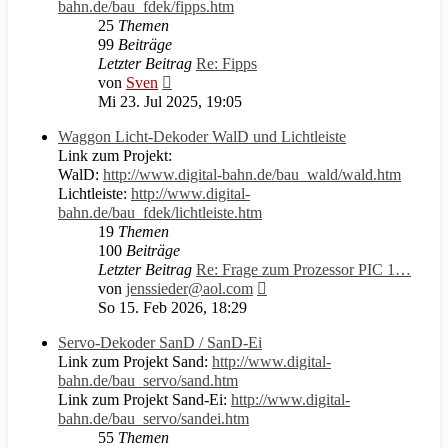
bahn.de/bau_fdek/fipps.htm
25
Themen
99
Beiträge
Letzter Beitrag
Re: Fipps
Neuester
von
Sven
Beitrag
Mi 23. Jul 2025, 19:05
Waggon Licht-Dekoder WalD und Lichtleiste
Link zum Projekt:
WalD:
http://www.digital-bahn.de/bau_wald/wald.htm
Lichtleiste:
http://www.digital-
bahn.de/bau_fdek/lichtleiste.htm
19
Themen
100
Beiträge
Letzter Beitrag
Re: Frage zum Prozessor PIC 1…
Neuester
von
jenssieder@aol.com
Beitrag
So 15. Feb 2026, 18:29
Servo-Dekoder SanD / SanD-Ei
Link zum Projekt Sand:
http://www.digital-
bahn.de/bau_servo/sand.htm
Link zum Projekt Sand-Ei:
http://www.digital-
bahn.de/bau_servo/sandei.htm
55
Themen