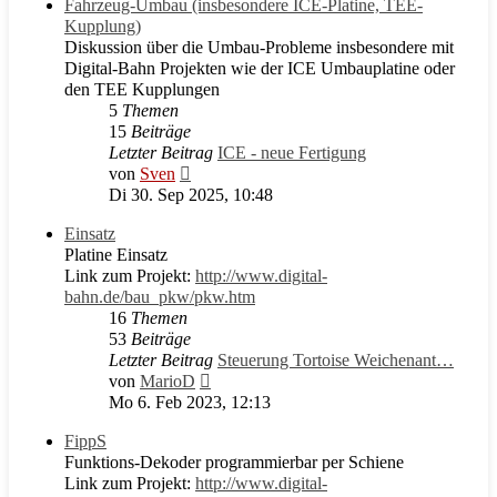
Fahrzeug-Umbau (insbesondere ICE-Platine, TEE-
Kupplung)
Diskussion über die Umbau-Probleme insbesondere mit
Digital-Bahn Projekten wie der ICE Umbauplatine oder
den TEE Kupplungen
5
Themen
15
Beiträge
Letzter Beitrag
ICE - neue Fertigung
Neuester
von
Sven
Beitrag
Di 30. Sep 2025, 10:48
Einsatz
Platine Einsatz
Link zum Projekt:
http://www.digital-
bahn.de/bau_pkw/pkw.htm
16
Themen
53
Beiträge
Letzter Beitrag
Steuerung Tortoise Weichenant…
Neuester
von
MarioD
Beitrag
Mo 6. Feb 2023, 12:13
FippS
Funktions-Dekoder programmierbar per Schiene
Link zum Projekt:
http://www.digital-