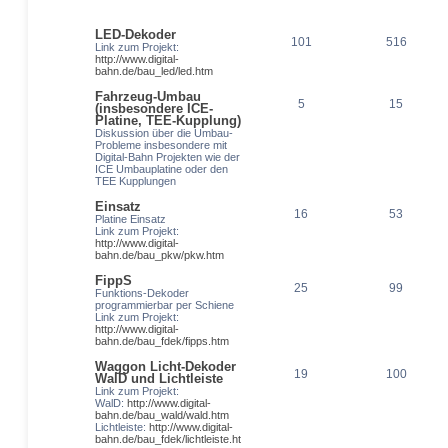
LED-Dekoder
101
516
Link zum Projekt:
http://www.digital-
bahn.de/bau_led/led.htm
Fahrzeug-Umbau
5
15
(insbesondere ICE-
Platine, TEE-Kupplung)
Diskussion über die Umbau-
Probleme insbesondere mit
Digital-Bahn Projekten wie der
ICE Umbauplatine oder den
TEE Kupplungen
Einsatz
16
53
Platine Einsatz
Link zum Projekt:
http://www.digital-
bahn.de/bau_pkw/pkw.htm
FippS
25
99
Funktions-Dekoder
programmierbar per Schiene
Link zum Projekt:
http://www.digital-
bahn.de/bau_fdek/fipps.htm
Waggon Licht-Dekoder
19
100
WalD und Lichtleiste
Link zum Projekt:
WalD:
http://www.digital-
bahn.de/bau_wald/wald.htm
Lichtleiste:
http://www.digital-
bahn.de/bau_fdek/lichtleiste.ht