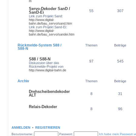
m
Servo-Dekoder SanD /
55
307
SanD-Ei
Link zum Projekt Sand:
http://www.digital-
bahn.de/bau_servo/sand.htm
Link zum Projekt Sand-Ei:
http://www.digital-
bahn.de/bau_servo/sandei.htm
Rückmelde-System S88 /
Themen
Beiträge
S88-N
S88 / S88-N
97
545
Diskussion über das
Rückmelde-Projekt von
http://www.digital-bahn.de
Archiv
Themen
Beiträge
Drehscheibendekoder
8
31
ALT
Relais-Dekoder
8
96
ANMELDEN
•
REGISTRIEREN
Benutzername:
Passwort:
Ich habe mein Passwort v