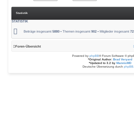
Statistik
STATISTIK
Beiträge insgesamt
5880
• Themen insgesamt
902
• Mitglieder insgesamt
72
Foren-Übersicht
Powered by
phpBB
® Forum Software © php
*
Original Author:
Brad Veryard
*
Updated to 3.2 by
MannixMD
Deutsche Übersetzung durch
phpBB