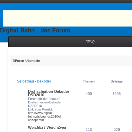
Digital-Bahn - das Forum
FAQ
Foren-Übersicht
Selbstbau - Dekoder
Themen
Beiträge
Drehscheiben-Dekoder
455
3593
DSD2010
Forum für den "neuen"
Drehscheiben-Dekoder
DSD2010
Link zum Projekt:
http://www.digital-
bahn.de/bau_ds2010/d ...
onzept.htm
WeichEi / WeichZwei
113
526