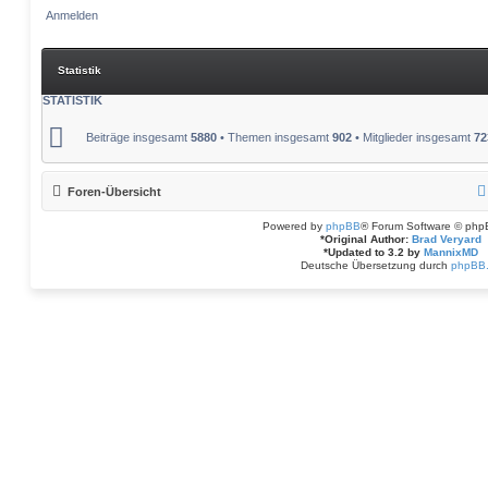
Statistik
STATISTIK
Beiträge insgesamt
5880
• Themen insgesamt
902
• Mitglieder insgesamt
72
Foren-Übersicht
Powered by
phpBB
® Forum Software © php
*
Original Author:
Brad Veryard
*
Updated to 3.2 by
MannixMD
Deutsche Übersetzung durch
phpBB