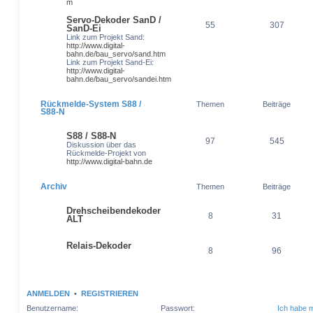
m
Servo-Dekoder SanD /
55
307
SanD-Ei
Link zum Projekt Sand:
http://www.digital-
bahn.de/bau_servo/sand.htm
Link zum Projekt Sand-Ei:
http://www.digital-
bahn.de/bau_servo/sandei.htm
Rückmelde-System S88 /
Themen
Beiträge
S88-N
S88 / S88-N
97
545
Diskussion über das
Rückmelde-Projekt von
http://www.digital-bahn.de
Archiv
Themen
Beiträge
Drehscheibendekoder
8
31
ALT
Relais-Dekoder
8
96
ANMELDEN
•
REGISTRIEREN
Benutzername:
Passwort:
Ich habe 