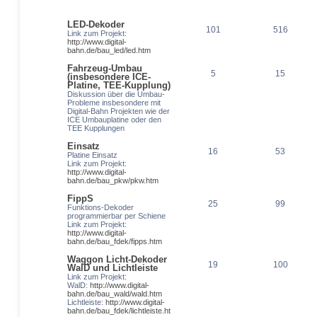
LED-Dekoder
101
516
Link zum Projekt:
http://www.digital-
bahn.de/bau_led/led.htm
Fahrzeug-Umbau
5
15
(insbesondere ICE-
Platine, TEE-Kupplung)
Diskussion über die Umbau-
Probleme insbesondere mit
Digital-Bahn Projekten wie der
ICE Umbauplatine oder den
TEE Kupplungen
Einsatz
16
53
Platine Einsatz
Link zum Projekt:
http://www.digital-
bahn.de/bau_pkw/pkw.htm
FippS
25
99
Funktions-Dekoder
programmierbar per Schiene
Link zum Projekt:
http://www.digital-
bahn.de/bau_fdek/fipps.htm
Waggon Licht-Dekoder
19
100
WalD und Lichtleiste
Link zum Projekt:
WalD:
http://www.digital-
bahn.de/bau_wald/wald.htm
Lichtleiste:
http://www.digital-
bahn.de/bau_fdek/lichtleiste.ht