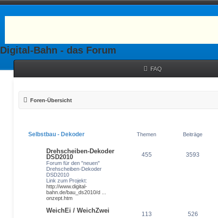
Digital-Bahn - das Forum
FAQ
Foren-Übersicht
Selbstbau - Dekoder
Themen
Beiträge
Drehscheiben-Dekoder
455
3593
DSD2010
Forum für den "neuen"
Drehscheiben-Dekoder
DSD2010
Link zum Projekt:
http://www.digital-
bahn.de/bau_ds2010/d ...
onzept.htm
WeichEi / WeichZwei
113
526