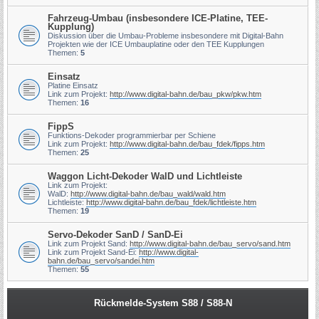
Fahrzeug-Umbau (insbesondere ICE-Platine, TEE-
Kupplung)
Diskussion über die Umbau-Probleme insbesondere mit Digital-Bahn
Projekten wie der ICE Umbauplatine oder den TEE Kupplungen
Themen:
5
Einsatz
Platine Einsatz
Link zum Projekt:
http://www.digital-bahn.de/bau_pkw/pkw.htm
Themen:
16
FippS
Funktions-Dekoder programmierbar per Schiene
Link zum Projekt:
http://www.digital-bahn.de/bau_fdek/fipps.htm
Themen:
25
Waggon Licht-Dekoder WalD und Lichtleiste
Link zum Projekt:
WalD:
http://www.digital-bahn.de/bau_wald/wald.htm
Lichtleiste:
http://www.digital-bahn.de/bau_fdek/lichtleiste.htm
Themen:
19
Servo-Dekoder SanD / SanD-Ei
Link zum Projekt Sand:
http://www.digital-bahn.de/bau_servo/sand.htm
Link zum Projekt Sand-Ei:
http://www.digital-
bahn.de/bau_servo/sandei.htm
Themen:
55
Rückmelde-System S88 / S88-N