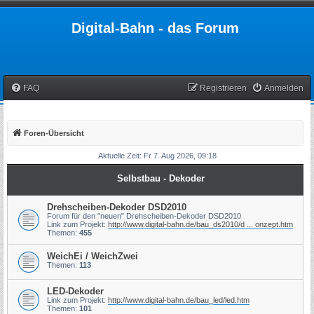
Digital-Bahn - das Forum
FAQ
Registrieren
Anmelden
Foren-Übersicht
Aktuelle Zeit: Fr 7. Aug 2026, 09:18
Selbstbau - Dekoder
Drehscheiben-Dekoder DSD2010
Forum für den "neuen" Drehscheiben-Dekoder DSD2010
Link zum Projekt:
http://www.digital-bahn.de/bau_ds2010/d ... onzept.htm
Themen:
455
WeichEi / WeichZwei
Themen:
113
LED-Dekoder
Link zum Projekt:
http://www.digital-bahn.de/bau_led/led.htm
Themen:
101