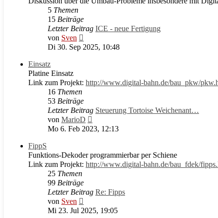
Diskussion über die Umbau-Probleme insbesondere mit Digi
5
Themen
15
Beiträge
Letzter Beitrag
ICE - neue Fertigung
Neuester
von
Sven
Beitrag
Di 30. Sep 2025, 10:48
Einsatz
Platine Einsatz
Link zum Projekt:
http://www.digital-bahn.de/bau_pkw/pkw.
16
Themen
53
Beiträge
Letzter Beitrag
Steuerung Tortoise Weichenant…
Neuester
von
MarioD
Beitrag
Mo 6. Feb 2023, 12:13
FippS
Funktions-Dekoder programmierbar per Schiene
Link zum Projekt:
http://www.digital-bahn.de/bau_fdek/fipps
25
Themen
99
Beiträge
Letzter Beitrag
Re: Fipps
Neuester
von
Sven
Beitrag
Mi 23. Jul 2025, 19:05