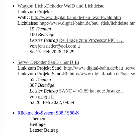
Waggon Licht-Dekoder WalD und Lichtleiste
Link zum Projekt:
WalD:
http://www.digital-bahn.de/bau_wald/wald.htm
Lichtleiste:
http://www.digital-bahn.de/bau_fdek/lichtleiste.ht
19
Themen
100
Beiträge
Letzter Beitrag
Re: Frage zum Prozessor PIC 1…
Neuester
von
jenssieder@aol.com
Beitrag
So 15. Feb 2026, 18:29
Servo-Dekoder SanD / SanD-Ei
Link zum Projekt Sand:
http://www.digital-bahn.de/bau_serv
Link zum Projekt Sand-Ei:
http://www.digital-bahn.de/bau_s
55
Themen
307
Beiträge
Letzter Beitrag
SAND-4 v3.69 hat gute Justage…
Neuester
von
maggi
Beitrag
Sa 26. Feb 2022, 09:59
Rückmelde-System S88 / S88-N
Themen
Beiträge
Letzter Beitrag