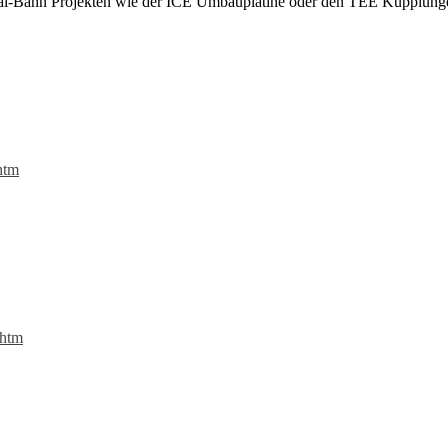
tal-Bahn Projekten wie der ICE Umbauplatine oder den TEE Kupplung
htm
.htm