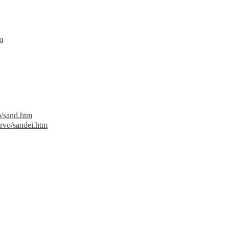
m
o/sand.htm
ervo/sandei.htm