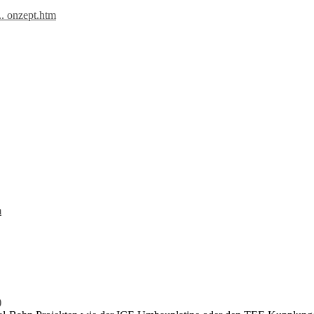
.. onzept.htm
m
)