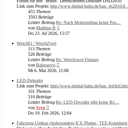
Forum für den "neuen" Drehscheiben-Dekoder DSD2010
Link zum Projekt:
http://www.digital-bahn.de/bau_ds2010/d .
455
Themen
3593
Beiträge
Letzter Beitrag
Re: Nach Motorumbau keine Pos…
Neuester
von
Matthias R
Beitrag
Do 23. Jul 2026, 15:57
WeichEi / WeichZwei
113
Themen
526
Beiträge
Letzter Beitrag
Re: Weichzwei Firmare
Neuester
von
Bahnservo
Beitrag
Mi 6. Mai 2026, 11:08
LED-Dekoder
Link zum Projekt:
http://www.digital-bahn.de/bau_led/led.ht
101
Themen
516
Beiträge
Letzter Beitrag
Re: LED-Decoder gibt keine Re…
Neuester
von
Sven
Beitrag
Do 19. Feb 2026, 12:04
Fahrzeug-Umbau (insbesondere ICE-Platine, TEE-Kupplung