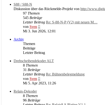
S88 / S88-N
Diskussion über das Rückmelde-Projekt von
http://www.digit
97
Themen
545
Beiträge
Letzter Beitrag
Re: S-88-N-P (V2) mit neuen M…
Neuester
von
Sven
Beitrag
Mi 3. Jun 2026, 12:01
Archiv
Themen
Beiträge
Letzter Beitrag
Drehscheibendekoder ALT
8
Themen
31
Beiträge
Letzter Beitrag
Re: Bühnenbelegmeldung
Neuester
von
Sven
Beitrag
Mi 5. Apr 2023, 11:26
Relais-Dekoder
8
Themen
96
Beiträge
Letzter Beitrag
Re: Relais8-S Platine V1.1