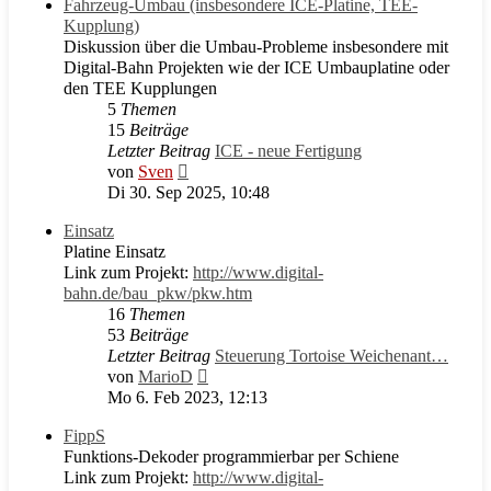
Fahrzeug-Umbau (insbesondere ICE-Platine, TEE-
Kupplung)
Diskussion über die Umbau-Probleme insbesondere mit
Digital-Bahn Projekten wie der ICE Umbauplatine oder
den TEE Kupplungen
5
Themen
15
Beiträge
Letzter Beitrag
ICE - neue Fertigung
Neuester
von
Sven
Beitrag
Di 30. Sep 2025, 10:48
Einsatz
Platine Einsatz
Link zum Projekt:
http://www.digital-
bahn.de/bau_pkw/pkw.htm
16
Themen
53
Beiträge
Letzter Beitrag
Steuerung Tortoise Weichenant…
Neuester
von
MarioD
Beitrag
Mo 6. Feb 2023, 12:13
FippS
Funktions-Dekoder programmierbar per Schiene
Link zum Projekt:
http://www.digital-