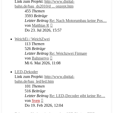
Link zum Projekt:
http://www.digital-
bahn.de/bau_ds2010/d ... onzept.htm
455
Themen
3593
Beiträge
Letzter Beitrag
Re: Nach Motorumbau keine Pos…
Neuester
von
Matthias R
Beitrag
Do 23. Jul 2026, 15:57
WeichEi / WeichZwei
113
Themen
526
Beiträge
Letzter Beitrag
Re: Weichzwei Firmare
Neuester
von
Bahnservo
Beitrag
Mi 6. Mai 2026, 11:08
LED-Dekoder
Link zum Projekt:
http://www.digital-
bahn.de/bau_led/led.htm
101
Themen
516
Beiträge
Letzter Beitrag
Re: LED-Decoder gibt keine Re…
Neuester
von
Sven
Beitrag
Do 19. Feb 2026, 12:04