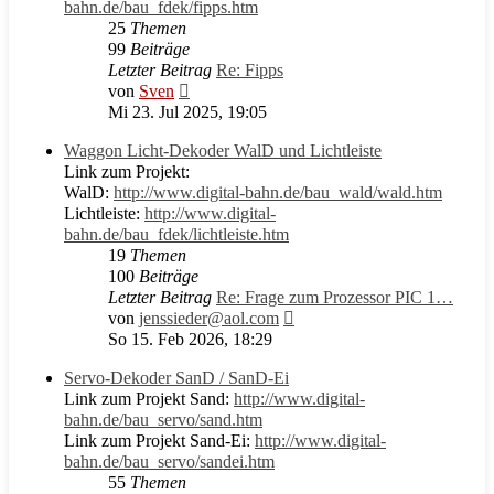
bahn.de/bau_fdek/fipps.htm
25
Themen
99
Beiträge
Letzter Beitrag
Re: Fipps
Neuester
von
Sven
Beitrag
Mi 23. Jul 2025, 19:05
Waggon Licht-Dekoder WalD und Lichtleiste
Link zum Projekt:
WalD:
http://www.digital-bahn.de/bau_wald/wald.htm
Lichtleiste:
http://www.digital-
bahn.de/bau_fdek/lichtleiste.htm
19
Themen
100
Beiträge
Letzter Beitrag
Re: Frage zum Prozessor PIC 1…
Neuester
von
jenssieder@aol.com
Beitrag
So 15. Feb 2026, 18:29
Servo-Dekoder SanD / SanD-Ei
Link zum Projekt Sand:
http://www.digital-
bahn.de/bau_servo/sand.htm
Link zum Projekt Sand-Ei:
http://www.digital-
bahn.de/bau_servo/sandei.htm
55
Themen