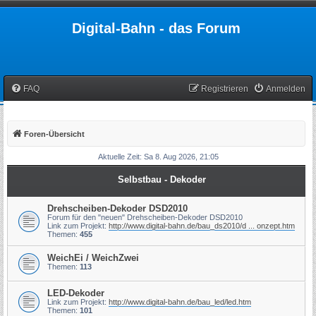
Digital-Bahn - das Forum
FAQ
Registrieren
Anmelden
Foren-Übersicht
Aktuelle Zeit: Sa 8. Aug 2026, 21:05
Selbstbau - Dekoder
Drehscheiben-Dekoder DSD2010
Forum für den "neuen" Drehscheiben-Dekoder DSD2010
Link zum Projekt:
http://www.digital-bahn.de/bau_ds2010/d ... onzept.htm
Themen:
455
WeichEi / WeichZwei
Themen:
113
LED-Dekoder
Link zum Projekt:
http://www.digital-bahn.de/bau_led/led.htm
Themen:
101