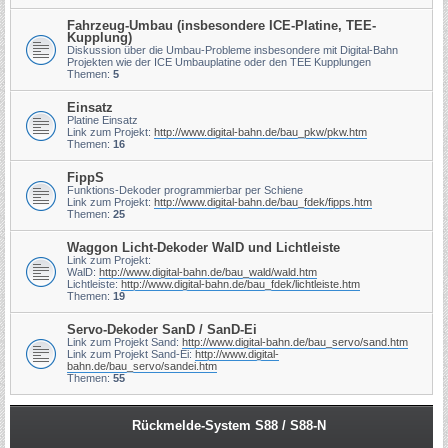
Fahrzeug-Umbau (insbesondere ICE-Platine, TEE-
Kupplung)
Diskussion über die Umbau-Probleme insbesondere mit Digital-Bahn
Projekten wie der ICE Umbauplatine oder den TEE Kupplungen
Themen:
5
Einsatz
Platine Einsatz
Link zum Projekt:
http://www.digital-bahn.de/bau_pkw/pkw.htm
Themen:
16
FippS
Funktions-Dekoder programmierbar per Schiene
Link zum Projekt:
http://www.digital-bahn.de/bau_fdek/fipps.htm
Themen:
25
Waggon Licht-Dekoder WalD und Lichtleiste
Link zum Projekt:
WalD:
http://www.digital-bahn.de/bau_wald/wald.htm
Lichtleiste:
http://www.digital-bahn.de/bau_fdek/lichtleiste.htm
Themen:
19
Servo-Dekoder SanD / SanD-Ei
Link zum Projekt Sand:
http://www.digital-bahn.de/bau_servo/sand.htm
Link zum Projekt Sand-Ei:
http://www.digital-
bahn.de/bau_servo/sandei.htm
Themen:
55
Rückmelde-System S88 / S88-N