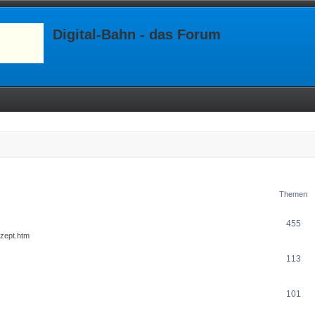
Digital-Bahn - das Forum
Themen
455
nzept.htm
113
101