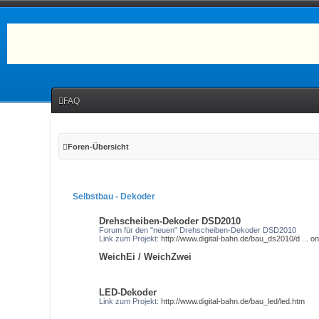
FAQ
Foren-Übersicht
Selbstbau - Dekoder
Drehscheiben-Dekoder DSD2010
Forum für den "neuen" Drehscheiben-Dekoder DSD2010
Link zum Projekt:
http://www.digital-bahn.de/bau_ds2010/d ... o
WeichEi / WeichZwei
LED-Dekoder
Link zum Projekt:
http://www.digital-bahn.de/bau_led/led.htm