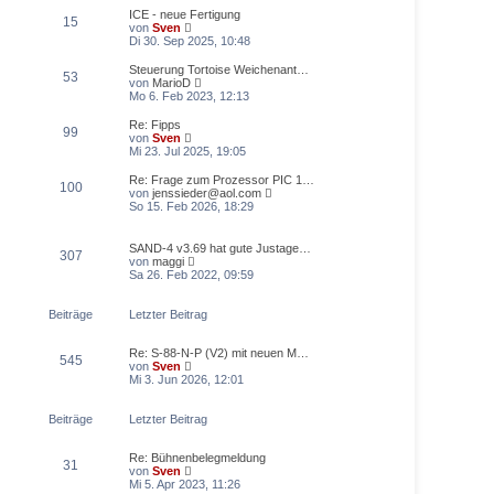
t
r
e
ICE - neue Fertigung
r
15
B
s
N
von
Sven
a
e
t
e
Di 30. Sep 2025, 10:48
g
i
e
u
t
r
e
Steuerung Tortoise Weichenant…
r
53
B
s
N
von
MarioD
a
e
t
e
Mo 6. Feb 2023, 12:13
g
i
e
u
t
r
e
Re: Fipps
r
99
B
s
N
von
Sven
a
e
t
e
Mi 23. Jul 2025, 19:05
g
i
e
u
t
r
e
Re: Frage zum Prozessor PIC 1…
r
100
B
s
N
von
jenssieder@aol.com
a
e
t
e
So 15. Feb 2026, 18:29
g
i
e
u
t
r
e
r
B
s
SAND-4 v3.69 hat gute Justage…
a
307
e
t
N
von
maggi
g
i
e
e
Sa 26. Feb 2022, 09:59
t
r
u
r
B
e
a
e
s
Beiträge
Letzter Beitrag
g
i
t
t
e
r
Re: S-88-N-P (V2) mit neuen M…
r
545
a
N
von
Sven
B
g
e
Mi 3. Jun 2026, 12:01
e
u
i
e
t
s
Beiträge
Letzter Beitrag
r
t
a
e
g
Re: Bühnenbelegmeldung
r
31
N
von
Sven
B
e
Mi 5. Apr 2023, 11:26
e