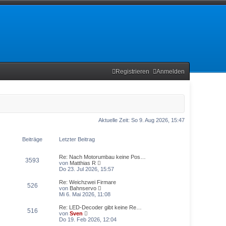
Registrieren
Anmelden
Aktuelle Zeit: So 9. Aug 2026, 15:47
Beiträge
Letzter Beitrag
Re: Nach Motorumbau keine Pos…
3593
N
von
Matthias R
e
Do 23. Jul 2026, 15:57
u
e
Re: Weichzwei Firmare
526
s
N
von
Bahnservo
t
e
Mi 6. Mai 2026, 11:08
e
u
r
e
Re: LED-Decoder gibt keine Re…
516
B
s
N
von
Sven
e
t
e
Do 19. Feb 2026, 12:04
i
e
u