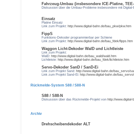
Fahrzeug-Umbau (insbesondere ICE-Platine, TEE
Diskussion über die Umbau-Probleme insbesondere mit Digital
Einsatz
Platine Einsatz
Link zum Projekt:
http://www.digital-bahn.de/bau_pkw/pkw.htm
FippS
Funktions-Dekoder programmierbar per Schiene
Link zum Projekt:
http://www.digital-bahn.de/bau_fdek/fipps.htm
Waggon Licht-Dekoder WalD und Lichtleiste
Link zum Projekt:
WalD:
http://www.digital-bahn.de/bau_wald/wald.htm
Lichtleiste:
http://www.digital-bahn.de/bau_fdek/lichtleiste.htm
Servo-Dekoder SanD / SanD-Ei
Link zum Projekt Sand:
http://www.digital-bahn.de/bau_servo/s
Link zum Projekt Sand-Ei:
http://www.digital-bahn.de/bau_servo
Rückmelde-System S88 / S88-N
S88 / S88-N
Diskussion über das Rückmelde-Projekt von
http://www.digital
Archiv
Drehscheibendekoder ALT