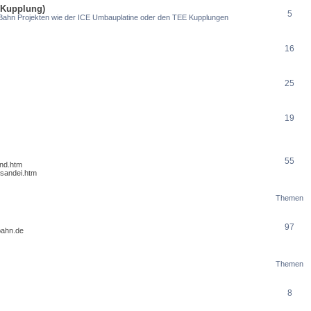
-Kupplung)
5
-Bahn Projekten wie der ICE Umbauplatine oder den TEE Kupplungen
16
25
19
55
and.htm
/sandei.htm
Themen
97
-bahn.de
Themen
8