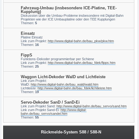
Fahrzeug-Umbau (insbesondere ICE-Platine, TEE-
Kupplung)
Diskussion über die Umbau-Probleme insbesondere mit Digital-Bahn
Projekten wie der ICE Umbauplatine oder den TEE Kupplungen
Themen:
5
Einsatz
Platine Einsatz
Link zum Projekt:
http://www.digital-bahn.de/bau_pkw/pkw.htm
Themen:
16
FippS
Funktions-Dekoder programmierbar per Schiene
Link zum Projekt:
http://www.digital-bahn.de/bau_fdek/fipps.htm
Themen:
25
Waggon Licht-Dekoder WalD und Lichtleiste
Link zum Projekt:
WalD:
http://www.digital-bahn.de/bau_wald/wald.htm
Lichtleiste:
http://www.digital-bahn.de/bau_fdek/lichtleiste.htm
Themen:
19
Servo-Dekoder SanD / SanD-Ei
Link zum Projekt Sand:
http://www.digital-bahn.de/bau_servo/sand.htm
Link zum Projekt Sand-Ei:
http://www.digital-
bahn.de/bau_servo/sandei.htm
Themen:
55
Rückmelde-System S88 / S88-N