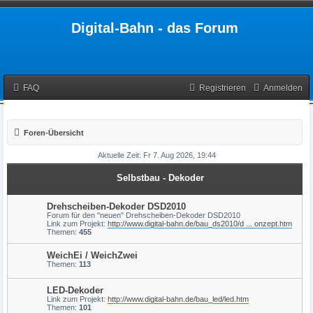
Digital-Bahn - das Forum
FAQ
Registrieren
Anmelden
Foren-Übersicht
Aktuelle Zeit: Fr 7. Aug 2026, 19:44
Selbstbau - Dekoder
Drehscheiben-Dekoder DSD2010
Forum für den "neuen" Drehscheiben-Dekoder DSD2010
Link zum Projekt:
http://www.digital-bahn.de/bau_ds2010/d ... onzept.htm
Themen:
455
WeichEi / WeichZwei
Themen:
113
LED-Dekoder
Link zum Projekt:
http://www.digital-bahn.de/bau_led/led.htm
Themen:
101