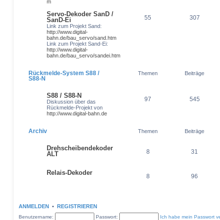
m
Servo-Dekoder SanD /
55
307
SanD-Ei
Link zum Projekt Sand:
http://www.digital-
bahn.de/bau_servo/sand.htm
Link zum Projekt Sand-Ei:
http://www.digital-
bahn.de/bau_servo/sandei.htm
Rückmelde-System S88 /
Themen
Beiträge
S88-N
S88 / S88-N
97
545
Diskussion über das
Rückmelde-Projekt von
http://www.digital-bahn.de
Archiv
Themen
Beiträge
Drehscheibendekoder
8
31
ALT
Relais-Dekoder
8
96
ANMELDEN
•
REGISTRIEREN
Benutzername:
Passwort:
Ich habe mein Passwort v