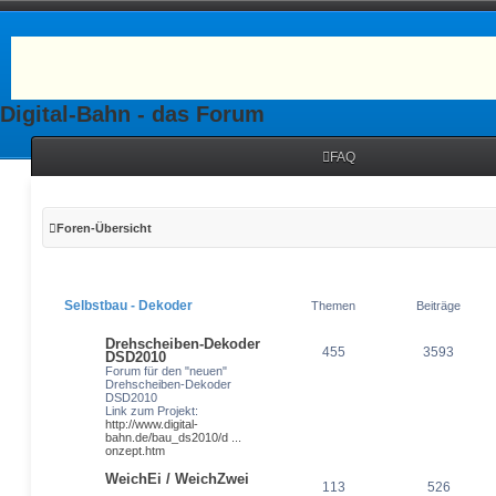
Digital-Bahn - das Forum
FAQ
Foren-Übersicht
Selbstbau - Dekoder
Themen
Beiträge
Drehscheiben-Dekoder
455
3593
DSD2010
Forum für den "neuen"
Drehscheiben-Dekoder
DSD2010
Link zum Projekt:
http://www.digital-
bahn.de/bau_ds2010/d ...
onzept.htm
WeichEi / WeichZwei
113
526