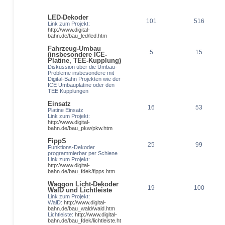
LED-Dekoder
101
516
Link zum Projekt:
http://www.digital-
bahn.de/bau_led/led.htm
Fahrzeug-Umbau
5
15
(insbesondere ICE-
Platine, TEE-Kupplung)
Diskussion über die Umbau-
Probleme insbesondere mit
Digital-Bahn Projekten wie der
ICE Umbauplatine oder den
TEE Kupplungen
Einsatz
16
53
Platine Einsatz
Link zum Projekt:
http://www.digital-
bahn.de/bau_pkw/pkw.htm
FippS
25
99
Funktions-Dekoder
programmierbar per Schiene
Link zum Projekt:
http://www.digital-
bahn.de/bau_fdek/fipps.htm
Waggon Licht-Dekoder
19
100
WalD und Lichtleiste
Link zum Projekt:
WalD:
http://www.digital-
bahn.de/bau_wald/wald.htm
Lichtleiste:
http://www.digital-
bahn.de/bau_fdek/lichtleiste.ht