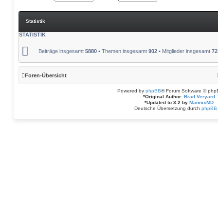
Statistik
STATISTIK
Beiträge insgesamt
5880
• Themen insgesamt
902
• Mitglieder insgesamt
72
Foren-Übersicht
Powered by
phpBB
® Forum Software © php
*
Original Author:
Brad Veryard
*
Updated to 3.2 by
MannixMD
Deutsche Übersetzung durch
phpBB