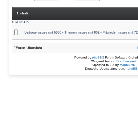
Statistik
STATISTIK
Beiträge insgesamt
5880
• Themen insgesamt
902
• Mitglieder insgesamt
72
Foren-Übersicht
Powered by
phpBB
® Forum Software © php
*
Original Author:
Brad Veryard
*
Updated to 3.2 by
MannixMD
Deutsche Übersetzung durch
phpBB