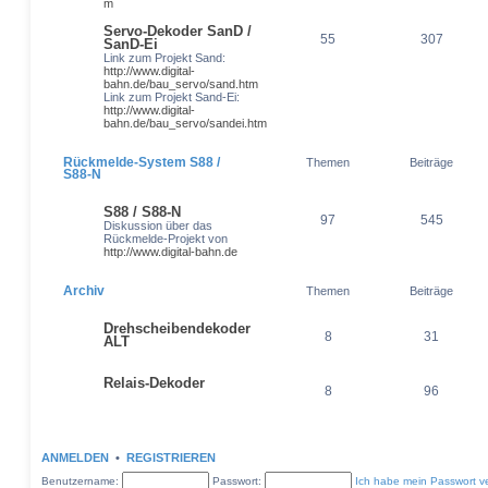
m
Servo-Dekoder SanD /
55
307
SanD-Ei
Link zum Projekt Sand:
http://www.digital-
bahn.de/bau_servo/sand.htm
Link zum Projekt Sand-Ei:
http://www.digital-
bahn.de/bau_servo/sandei.htm
Rückmelde-System S88 /
Themen
Beiträge
S88-N
S88 / S88-N
97
545
Diskussion über das
Rückmelde-Projekt von
http://www.digital-bahn.de
Archiv
Themen
Beiträge
Drehscheibendekoder
8
31
ALT
Relais-Dekoder
8
96
ANMELDEN
•
REGISTRIEREN
Benutzername:
Passwort:
Ich habe mein Passwort v