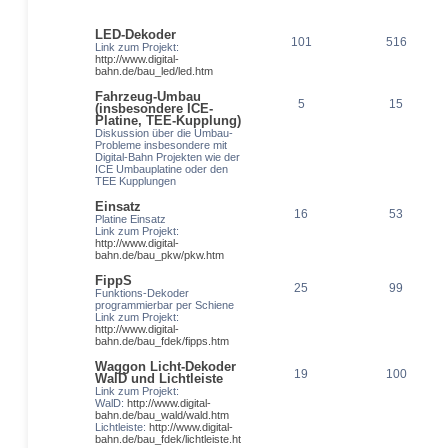
LED-Dekoder
101
516
Link zum Projekt:
http://www.digital-
bahn.de/bau_led/led.htm
Fahrzeug-Umbau
5
15
(insbesondere ICE-
Platine, TEE-Kupplung)
Diskussion über die Umbau-
Probleme insbesondere mit
Digital-Bahn Projekten wie der
ICE Umbauplatine oder den
TEE Kupplungen
Einsatz
16
53
Platine Einsatz
Link zum Projekt:
http://www.digital-
bahn.de/bau_pkw/pkw.htm
FippS
25
99
Funktions-Dekoder
programmierbar per Schiene
Link zum Projekt:
http://www.digital-
bahn.de/bau_fdek/fipps.htm
Waggon Licht-Dekoder
19
100
WalD und Lichtleiste
Link zum Projekt:
WalD:
http://www.digital-
bahn.de/bau_wald/wald.htm
Lichtleiste:
http://www.digital-
bahn.de/bau_fdek/lichtleiste.ht