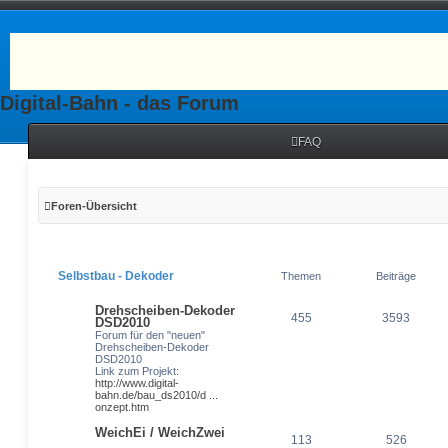
Digital-Bahn - das Forum
FAQ
Foren-Übersicht
Selbstbau - Dekoder
Themen
Beiträge
Drehscheiben-Dekoder
455
3593
DSD2010
Forum für den "neuen"
Drehscheiben-Dekoder
DSD2010
Link zum Projekt:
http://www.digital-
bahn.de/bau_ds2010/d ...
onzept.htm
WeichEi / WeichZwei
113
526